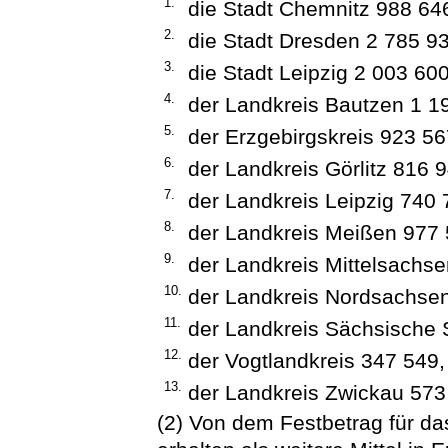
1.
die Stadt Chemnitz 988 64
2.
die Stadt Dresden 2 785 93
3.
die Stadt Leipzig 2 003 600
4.
der Landkreis Bautzen 1 1
5.
der Erzgebirgskreis 923 56
6.
der Landkreis Görlitz 816 9
7.
der Landkreis Leipzig 740 
8.
der Landkreis Meißen 977 
9.
der Landkreis Mittelsachse
10.
der Landkreis Nordsachse
11.
der Landkreis Sächsische 
12.
der Vogtlandkreis 347 549,
13.
der Landkreis Zwickau 573
(2) Von dem Festbetrag für da