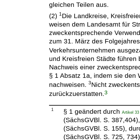
gleichen Teilen aus.
1
(2)
Die Landkreise, Kreisfrei
weisen dem Landesamt für St
zweckentsprechende Verwendun
zum 31. März des Folgejahres
Verkehrsunternehmen ausgeza
und Kreisfreien Städte führen
Nachweis einer zweckentspre
§ 1 Absatz 1a, indem sie den 
3
nachweisen.
Nicht zweckents
3
zurückzuerstatten.
1
§ 1 geändert durch
Artikel 3
(SächsGVBl. S. 387,404)
(SächsGVBl. S. 155), du
(SächsGVBl. S. 725, 734