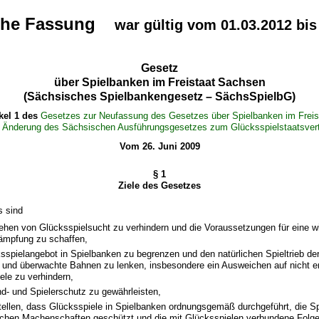
che Fassung
war gültig vom 01.03.2012 bis
Gesetz
über Spielbanken im Freistaat Sachsen
(Sächsisches Spielbankengesetz – SächsSpielbG)
ikel 1 des
Gesetzes zur Neufassung des Gesetzes über Spielbanken im Frei
 Änderung des Sächsischen Ausführungsgesetzes zum Glücksspielstaatsver
Vom 26. Juni 2009
§ 1
Ziele des Gesetzes
s sind
ehen von Glücksspielsucht zu verhindern und die Voraussetzungen für eine 
ämpfung zu schaffen,
sspielangebot in Spielbanken zu begrenzen und den natürlichen Spieltrieb de
 und überwachte Bahnen zu lenken, insbesondere ein Ausweichen auf nicht e
ele zu verhindern,
d- und Spielerschutz zu gewährleisten,
tellen, dass Glücksspiele in Spielbanken ordnungsgemäß durchgeführt, die Sp
schen Machenschaften geschützt und die mit Glücksspielen verbundene Folge