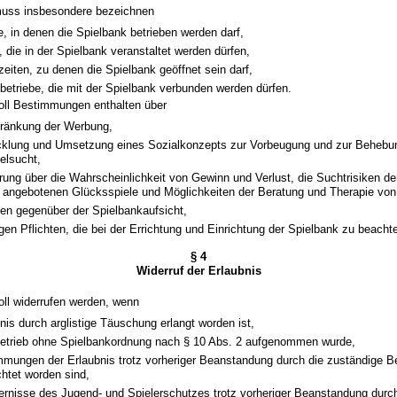
 muss insbesondere bezeichnen
, in denen die Spielbank betrieben werden darf,
, die in der Spielbank veranstaltet werden dürfen,
zeiten, zu denen die Spielbank geöffnet sein darf,
betriebe, die mit der Spielbank verbunden werden dürfen.
soll Bestimmungen enthalten über
ränkung der Werbung,
cklung und Umsetzung eines Sozialkonzepts zur Vorbeugung und zur Behebu
elsucht,
ärung über die Wahrscheinlichkeit von Gewinn und Verlust, die Suchtrisiken de
 angebotenen Glücksspiele und Möglichkeiten der Beratung und Therapie von
hten gegenüber der Spielbankaufsicht,
gen Pflichten, die bei der Errichtung und Einrichtung der Spielbank zu beacht
§ 4
Widerruf der Erlaubnis
soll widerrufen werden, wenn
nis durch arglistige Täuschung erlangt worden ist,
betrieb ohne Spielbankordnung nach § 10 Abs. 2 aufgenommen wurde,
mmungen der Erlaubnis trotz vorheriger Beanstandung durch die zuständige B
chtet worden sind,
dernisse des Jugend- und Spielerschutzes trotz vorheriger Beanstandung durc