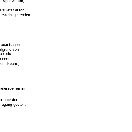
n Sportwetten,
 zuletzt durch
 jeweils geltenden
 beantragen
ufgrund von
ass sie
n oder
remdsperre).
ielersperren im
r obersten
fügung gestellt