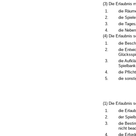
(3) Die Erlaubnis
1.
die Räume
2.
die Spiele
3.
die Tages
4.
die Neben
(4) Die Erlaubnis 
1.
die Besch
2.
die Entwi
Glücksspi
3.
die Aufkl
Spielbank
4.
die Pflic
5.
die sonsti
(1) Die Erlaubnis 
1.
die Erlaub
2.
der Spiel
3.
die Besti
nicht bea
4.
die Erfor