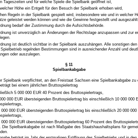
n Tageszeiten und für welche Spiele die Spielbank geöffnet ist,
 welcher Höhe ein Entgelt für den Besuch der Spielbank erhoben wird,
hen Regeln in der Spielbank gespielt wird, insbesondere wie und in welcher H
ätze geleistet werden können und wie die Gewinne festgestellt und ausgezahl
ordnung bedarf der Zustimmung durch die Aufsichtsbehörde.
ordnung ist unverzüglich an Änderungen der Rechtslage anzupassen und zur e
legen.
rdnung ist deutlich sichtbar in der Spielbank auszuhängen. Alle sonstigen de
Spielbetrieb regelnden Bestimmungen sind in ausreichender Anzahl und deutli
ngen oder auszulegen.
§ 11
Spielbankabgabe
ner Spielbank verpflichtet, an den Freistaat Sachsen eine Spielbankabgabe zu 
trägt bei einem jährlichen Bruttospielertrag
hließlich 5 000 000 EUR 40 Prozent des Bruttospielertrags,
 000 000 EUR übersteigenden Bruttospielertrag bis einschließlich 10 000 000
spielertrags,
0 000 000 EUR übersteigenden Bruttospielertrag bis einschließlich 20 000 00
spielertrags,
0 000 000 EUR übersteigenden Bruttospielertrag 60 Prozent des Bruttospielertr
. Die Spielbankabgabe ist nach Maßgabe des Staatshaushaltsplans für geme
nden.
bgabe beträgt im Jahr der erstmaligen Eröffnung des Spielbetriebs und in den 