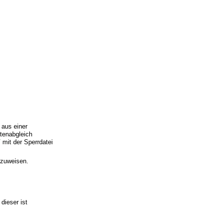
 aus einer
atenabgleich
V
mit der Sperrdatei
nzuweisen.
dieser ist