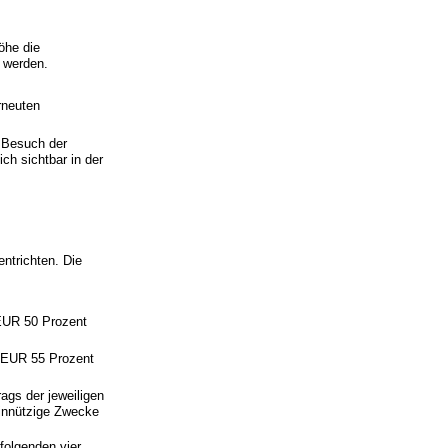
öhe die
t werden.
rneuten
n Besuch der
ch sichtbar in der
entrichten. Die
 EUR 50 Prozent
0 EUR 55 Prozent
ags der jeweiligen
innützige Zwecke
folgenden vier