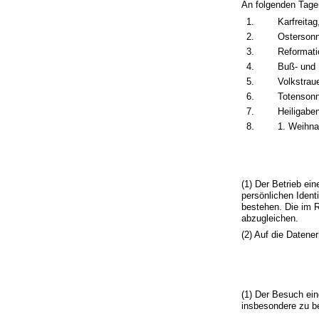
An folgenden Tagen
1.
Karfreitag
2.
Ostersonn
3.
Reformati
4.
Buß- und 
5.
Volkstrau
6.
Totensonn
7.
Heiligabe
8.
1. Weihna
(1) Der Betrieb ei
persönlichen Identi
bestehen. Die im 
abzugleichen.
(2) Auf die Datene
(1) Der Besuch ein
insbesondere zu 