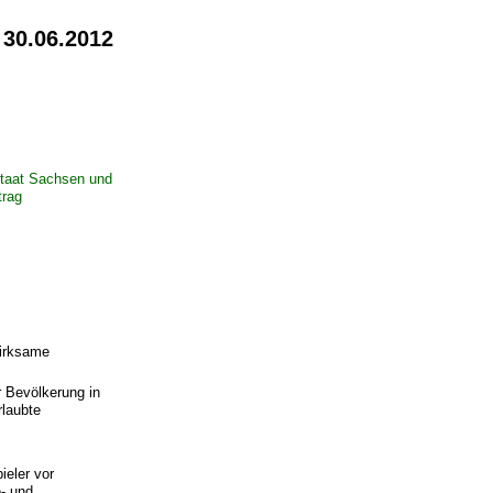
 30.06.2012
staat Sachsen und
trag
wirksame
r Bevölkerung in
rlaubte
ieler vor
- und