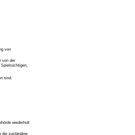
ng von
r von der
 Spielsüchtigen,
en sind.
ehörde wiederholt
h die zuständige