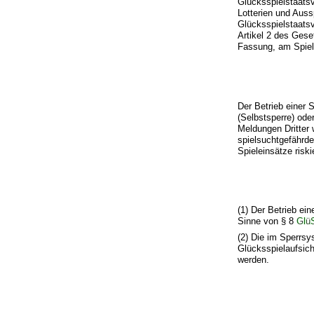
Glücksspielstaatsv
Lotterien und Aus
Glücksspielstaats
Artikel 2 des Gese
Fassung, am Spiel
Der Betrieb einer 
(Selbstsperre) od
Meldungen Dritter
spielsuchtgefährde
Spieleinsätze risk
(1) Der Betrieb ei
Sinne von § 8
Glü
(2) Die im Sperrs
Glücksspielaufsich
werden.