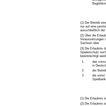
Begleitkr
(1) Der Betrieb ei
nur auf eine jurist
ausschließlich der 
(2) Über die Erlau
Voraussetzungen n
Sachsen über.
(3) Die Erlaubnis 
Spielerschutz noch
beeinträchtigt we
1.
das vorzu
in Deutsc
2.
der Betrei
3.
die sonst
Spielbank
(1) Die Erlaubnis is
(2) Die Erlaubnis i