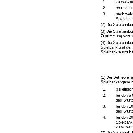
1.
zu welche
2.
ob und in
3.
nach welc
Spieleins
(2) Die Spielbank
(3) Die Spielbank
Zustimmung vorzu
(4) Die Spielbanko
Spielbank und den 
Spielbank auszuhä
(1) Der Betrieb ei
Spielbankabgabe be
1.
bis einsc
2.
für den 5
des Brutto
3.
für den 1
des Brutto
4.
für den 2
Spielbank
zu verwe
(2) Die Spielbanka