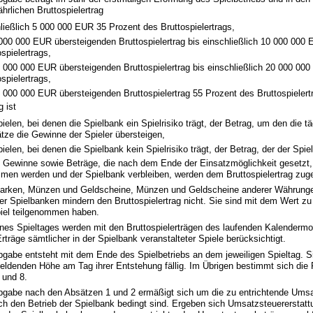
hrlichen Bruttospielertrag
hließlich 5 000 000 EUR 35 Prozent des Bruttospielertrags,
 000 000 EUR übersteigenden Bruttospielertrag bis einschließlich 10 000 000
spielertrags,
0 000 000 EUR übersteigenden Bruttospielertrag bis einschließlich 20 000 00
spielertrags,
0 000 000 EUR übersteigenden Bruttospielertrag 55 Prozent des Bruttospielert
g ist
ielen, bei denen die Spielbank ein Spielrisiko trägt, der Betrag, um den die t
ätze die Gewinne der Spieler übersteigen,
ielen, bei denen die Spielbank kein Spielrisiko trägt, der Betrag, der der Spie
e Gewinne sowie Beträge, die nach dem Ende der Einsatzmöglichkeit gesetzt,
men werden und der Spielbank verbleiben, werden dem Bruttospielertrag zug
marken, Münzen und Geldscheine, Münzen und Geldscheine anderer Währung
r Spielbanken mindern den Bruttospielertrag nicht. Sie sind mit dem Wert zu
iel teilgenommen haben.
eines Spieltages werden mit den Bruttospielerträgen des laufenden Kalendermo
rträge sämtlicher in der Spielbank veranstalteter Spiele berücksichtigt.
bgabe entsteht mit dem Ende des Spielbetriebs an dem jeweiligen Spieltag. Si
ldenden Höhe am Tag ihrer Entstehung fällig. Im Übrigen bestimmt sich die F
 und 8.
abgabe nach den Absätzen 1 und 2 ermäßigt sich um die zu entrichtende Ums
h den Betrieb der Spielbank bedingt sind. Ergeben sich Umsatzsteuererstatt