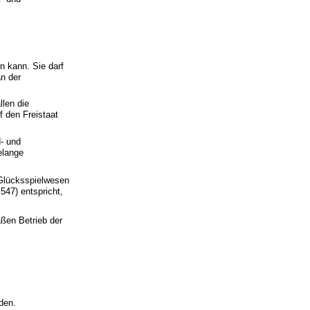
en kann. Sie darf
an der
llen die
 den Freistaat
d- und
elange
 Glücksspielwesen
547) entspricht,
äßen Betrieb der
rden.