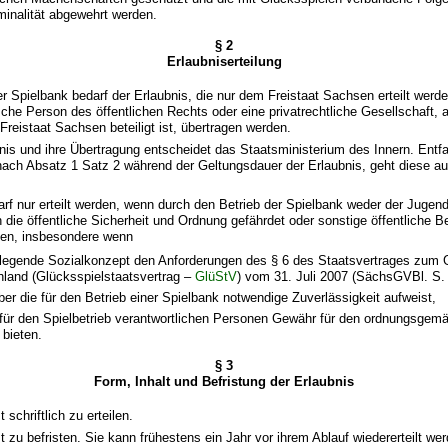
iminalität abgewehrt werden.
§ 2
Erlaubniserteilung
ner Spielbank bedarf der Erlaubnis, die nur dem Freistaat Sachsen erteilt werd
ische Person des öffentlichen Rechts oder eine privatrechtliche Gesellschaft, 
Freistaat Sachsen beteiligt ist, übertragen werden.
bnis und ihre Übertragung entscheidet das Staatsministerium des Innern. Entfa
ach Absatz 1 Satz 2 während der Geltungsdauer der Erlaubnis, geht diese auf
darf nur erteilt werden, wenn durch den Betrieb der Spielbank weder der Jugen
 die öffentliche Sicherheit und Ordnung gefährdet oder sonstige öffentliche B
rden, insbesondere wenn
legende Sozialkonzept den Anforderungen des § 6 des Staatsvertrages zum
hland (Glücksspielstaatsvertrag –
GlüStV
) vom 31. Juli 2007 (SächsGVBl. S. 
ber die für den Betrieb einer Spielbank notwendige Zuverlässigkeit aufweist,
 für den Spielbetrieb verantwortlichen Personen Gewähr für den ordnungsgem
 bieten.
§ 3
Form, Inhalt und Befristung der Erlaubnis
t schriftlich zu erteilen.
st zu befristen. Sie kann frühestens ein Jahr vor ihrem Ablauf wiedererteilt we