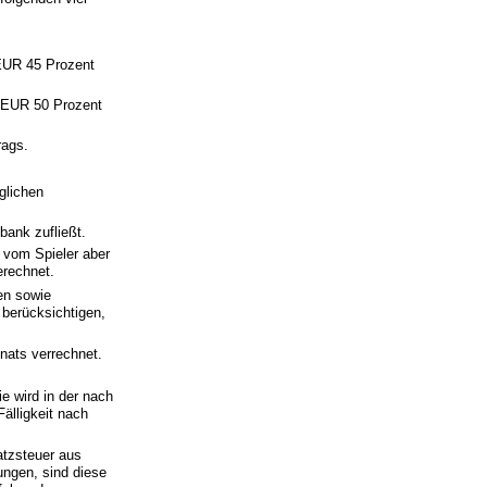
 EUR 45 Prozent
0 EUR 50 Prozent
rags.
äglichen
lbank zufließt.
 vom Spieler aber
erechnet.
en sowie
 berücksichtigen,
nats verrechnet.
e wird in der nach
älligkeit nach
atzsteuer aus
ungen, sind diese