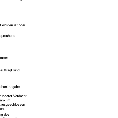
t worden ist oder
.
tsprechend.
tattet.
auftragt sind,
ielbankabgabe
gründeter Verdacht
bank im
l ausgeschlossen
en.
ng des