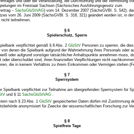
ertrages und über die Veranstaltung, die Durchführung und die Vermittlung vo
spielungen im Freistaat Sachsen (Sächsisches Ausführungsgesetz zum
vertrag –
SächsGlüStVAG
) vom 14. Dezember 2007 (SächsGVBl. S. 542), das
tzes vom 26. Juni 2009 (SächsGVBl. S. 318, 321) geändert worden ist, in der
 nicht teilnehmen.
§ 6
Spielerschutz, Sperre
Spielbank verpflichtet gemäß § 8 Abs. 2
GlüStV
Personen zu sperren, die dies
er von denen die Spielbank aufgrund der Wahrnehmung ihres Personals oder a
 weiß oder aufgrund sonstiger tatsächlicher Anhaltspunkte annehmen muss, d
t oder überschuldet sind, ihren finanziellen Verpflichtungen nicht nachkomme
ieren, die in keinem Verhältnis zu ihrem Einkommen oder Vermögen stehen (F
§ 7
Sperrsystem
ner Spielbank verpflichtet zur Teilnahme am übergreifenden Sperrsystem für Sp
StV
und § 11
SächsGlüStVAG
.
ystem nach § 23 Abs. 1
GlüStV
gespeicherten Daten dürfen mit Zustimmung de
tsbehörde anonymisiert für Zwecke der wissenschaftlichen Forschung zur Ver
§ 8
Spielfreie Tage