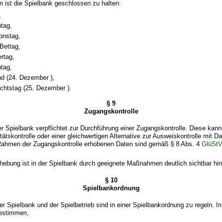
 ist die Spielbank geschlossen zu halten:
,
tag,
onstag,
Bettag,
ertag,
tag,
nd (24. Dezember ),
chtstag (25. Dezember ).
§ 9
Zugangskontrolle
ner Spielbank verpflichtet zur Durchführung einer Zugangskontrolle. Diese kann
tätskontrolle oder einer gleichwertigen Alternative zur Ausweiskontrolle mit D
Rahmen der Zugangskontrolle erhobenen Daten sind gemäß § 8 Abs. 4
GlüSt
rhebung ist in der Spielbank durch geeignete Maßnahmen deutlich sichtbar hi
§ 10
Spielbankordnung
er Spielbank und der Spielbetrieb sind in einer Spielbankordnung zu regeln. In 
bestimmen,