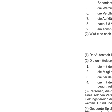
Behörde w
5.
die Werbu
6.
die Verpf
7.
die Aufkl
8.
nach § 8 
9.
ein sonsti
(2) Wird eine nach
(1) Der Aufenthalt 
(2) Die unmittelba
1.
die mit d
2.
die Mitgl
3.
die bei d
4.
die mit d
beauftragt
(3) Personen, die 
eines solchen Vers
Geltungsbereich d
werden. Grund und
(4) Gesperrte Spie