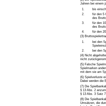
Jahren bei einem jä
1.
bis einsc
2.
für den 5
des Brutto
3.
für den 1
des Brutto
4.
für den 2
(3) Bruttospielertra
1.
bei den Sp
Spieleins
2.
bei den Sp
(4) Nicht abgeholt
nicht zurückgenom
(5) Falsche Spiel
Spielmarken andere
mit dem sie am Sp
(6) Spielverluste 
Dabei werden die E
(7) Die Spielbanka
§ 13 Abs. 2 anzume
§ 13 Abs. 3 Satz 7
(8) Die Spielbank
Umsätzen, die durc