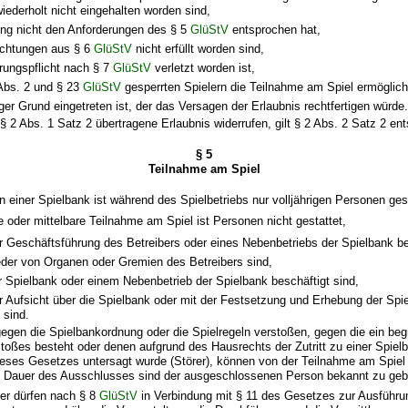
iederholt nicht eingehalten worden sind,
ng nicht den Anforderungen des § 5
GlüStV
entsprochen hat,
lichtungen aus § 6
GlüStV
nicht erfüllt worden sind,
ärungspflicht nach § 7
GlüStV
verletzt worden ist,
Abs. 2 und § 23
GlüStV
gesperrten Spielern die Teilnahme am Spiel ermöglich
ger Grund eingetreten ist, der das Versagen der Erlaubnis rechtfertigen würde
 § 2 Abs. 1 Satz 2 übertragene Erlaubnis widerrufen, gilt § 2 Abs. 2 Satz 2 en
§ 5
Teilnahme am Spiel
in einer Spielbank ist während des Spielbetriebs nur volljährigen Personen ges
re oder mittelbare Teilnahme am Spiel ist Personen nicht gestattet,
er Geschäftsführung des Betreibers oder eines Nebenbetriebs der Spielbank be
ieder von Organen oder Gremien des Betreibers sind,
er Spielbank oder einem Nebenbetrieb der Spielbank beschäftigt sind,
er Aufsicht über die Spielbank oder mit der Festsetzung und Erhebung der Sp
 sind.
gegen die Spielbankordnung oder die Spielregeln verstoßen, gegen die ein be
toßes besteht oder denen aufgrund des Hausrechts der Zutritt zu einer Spiel
ieses Gesetzes untersagt wurde (Störer), können von der Teilnahme am Spie
 Dauer des Ausschlusses sind der ausgeschlossenen Person bekannt zu geb
ler dürfen nach § 8
GlüStV
in Verbindung mit § 11 des Gesetzes zur Ausführu