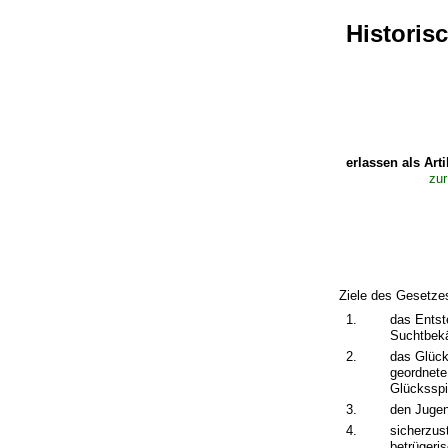
Historis
erlassen als Art
zur
Ziele des Gesetze
1.
das Entst
Suchtbek
2.
das Glück
geordnete
Glücksspi
3.
den Jugen
4.
sicherzus
betrügeri