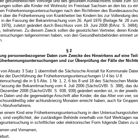
 der gesundheitlichen Vorsorge und des gesunden Aufwachsens sowie zum Sc
ngen sollen alle Kinder mit Wohnsitz im Freistaat Sachsen an den bis zu ein
en Früherkennungsuntersuchungen nach den Richtlinien des Bundesausschu
 über die Früherkennung von Krankheiten bei Kindern bis zur Vollendung des
n) in der Fassung der Bekanntmachung vom 26. April 1976 (Beilage Nr. 28 zu
976), zuletzt geändert durch Beschluss vom 19. Juni 2008 (BAnz. S. 3484), 
 teilnehmen. Zu diesem Zweck sollen die gesetzlichen Vertreter, deren Kinde
ersuchungen teilgenommen haben, von den Gesundheitsbehörden erinnert un
n.
§ 2
tung personenbezogener Daten zum Zwecke des Hinwirkens auf eine Tei
rüherkennungsuntersuchungen und zur Überprüfung der Fälle der Nichtt
von Absatz 3 Satz 1 übermittelt die Sächsische Anstalt für Kommunale Date
 der Durchführung der Früherkennungsuntersuchungen U 4 bis U 8
ersuchung) die in § 5 Abs. 1 Nr. 1, 2, 6 bis 8 und 18 des Sächsischen Meld
r Fassung der Bekanntmachung vom 4. Juli 2006 (SächsGVBl. S. 388), das dur
Dezember 2008 (SächsGVBl. S. 938, 939) geändert worden ist, in der jeweils
 Daten und die gegenwärtige Anschrift aller Kinder, die das Alter von vier, si
echsunddreißig oder achtundvierzig Monaten erreicht haben, auch für Grupp
n Abrufverfahrens.
 bei einem Kind eine Früherkennungsuntersuchung in den Untersuchungsstufen
, sind verpflichtet, der zuständigen Behörde innerhalb von fünf Werktagen n
gsuntersuchung in schriftlicher oder elektronischer Form folgende Daten zu ü
namen und Vornamen,
eburt,