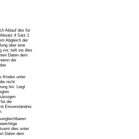
ch Ablauf des für
 Absatz 4 Satz 1
em Abgleich der
lung über eine
or, teilt sie dies
nnten Daten dem
 wenn die
 das
s Kindes unter
die nicht
ung hin. Liegt
egten
nsässigen
für die
it Einverständnis
h.
vergleichbaren
ewichtige
tsamt dies unter
ten Daten dem