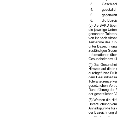
3.
Geschlech
4.
gesetzlich
5.
gegenwärt
6.
die Bezei
(3) Die SAKD überm
die jeweilige Unt
genannten Toleran
von ihr nach Absat
Teilnahme des Kind
unter Bezeichnung 
zuständigen Gesund
Informationen über
Gesundheitsamt üb
(4) Das Gesundheit
Hinweis auf die in 
durchgeführte Früh
dem Gesundheitsamt
Toleranzgrenze ke
gesetzlichen Vertr
Durchführung der 
der gesetzlichen V
(5) Werden die Hi
Untersuchung vom 
Anhaltspunkte für
der Bezeichnung d