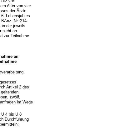
hutz vor
em Alter von vier
sses der Ärzte
 6. Lebensjahres
m BAnz. Nr. 214
in der jeweils
r nicht an
d zur Teilnahme
lnahme an
eilnahme
nverarbeitung
egesetzes
ch Artikel 2 des
 geltenden
eben, zwölf,
enanfragen im Wege
 U 4 bis U 8
ach Durchführung
bermitteln: