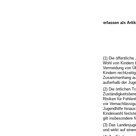
erlassen als Arti
(1) Die öffentlich
Wohl von Kindern 
Vermeidung von Üb
Kindern rechtzeiti
Zusammenhang auf 
außerhalb der Jug
(2) Die örtlichen 
Zuständigkeitsber
Risiken für Fehlen
vor Vernachlässigu
Jugendhilfe hinaus
Kindeswohl festste
gilt insbesondere 
(3) Das Landesjuge
und wirkt auf eine