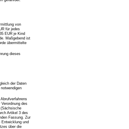
rmittlung von
UR für jedes
 35 EUR je Kind
örde. Maßgebend ist
rde übermittelte
ührung dieses
gleich der Daten
n notwendigen
n Abrufverfahrens
r Verordnung des
 (Sächsische
rch Artikel 3 des
enden Fassung. Zur
e Entwicklung und
tzes über die