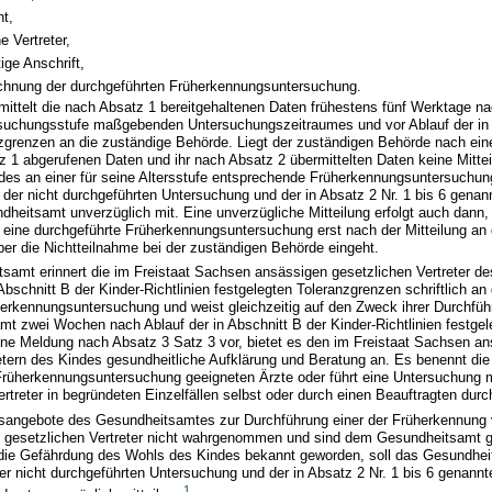
t,
e Vertreter,
ige Anschrift,
chnung der durchgeführten Früherkennungsuntersuchung.
ittelt die nach Absatz 1 bereitgehaltenen Daten frühestens fünf Werktage na
ersuchungsstufe maßgebenden Untersuchungszeitraumes und vor Ablauf der in
zgrenzen an die zuständige Behörde. Liegt der zuständigen Behörde nach ein
z 1 abgerufenen Daten und ihr nach Absatz 2 übermittelten Daten keine Mittei
es an einer für seine Altersstufe entsprechende Früherkennungsuntersuchung v
der nicht durchgeführten Untersuchung und der in Absatz 2 Nr. 1 bis 6 gena
heitsamt unverzüglich mit. Eine unverzügliche Mitteilung erfolgt auch dann,
 eine durchgeführte Früherkennungsuntersuchung erst nach der Mitteilung an
er die Nichtteilnahme bei der zuständigen Behörde eingeht.
samt erinnert die im Freistaat Sachsen ansässigen gesetzlichen Vertreter de
Abschnitt B der Kinder-Richtlinien festgelegten Toleranzgrenzen schriftlich an 
erkennungsuntersuchung und weist gleichzeitig auf den Zweck ihrer Durchführ
 zwei Wochen nach Ablauf der in Abschnitt B der Kinder-Richtlinien festgel
ine Meldung nach Absatz 3 Satz 3 vor, bietet es den im Freistaat Sachsen a
etern des Kindes gesundheitliche Aufklärung und Beratung an. Es benennt die 
Früherkennungsuntersuchung geeigneten Ärzte oder führt eine Untersuchung m
ertreter in begründeten Einzelfällen selbst oder durch einen Beauftragten durc
lfsangebote des Gesundheitsamtes zur Durchführung einer der Früherkennung 
gesetzlichen Vertreter nicht wahrgenommen und sind dem Gesundheitsamt g
 die Gefährdung des Wohls des Kindes bekannt geworden, soll das Gesundhei
er nicht durchgeführten Untersuchung und der in Absatz 2 Nr. 1 bis 6 genann
1