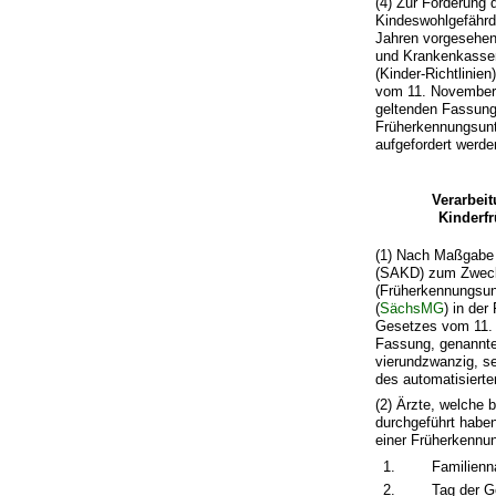
(4) Zur Förderung
Kindeswohlgefährdu
Jahren vorgesehen
und Krankenkassen
(Kinder-Richtlinie
vom 11. November 1
geltenden Fassung,
Früherkennungsunt
aufgefordert werde
Verarbei
Kinderf
(1) Nach Maßgabe 
(SAKD) zum Zwecke
(Früherkennungsunt
(
SächsMG
) in de
Gesetzes vom 11. 
Fassung, genannten
vierundzwanzig, s
des automatisierte
(2) Ärzte, welche
durchgeführt haben
einer Früherkennun
1.
Familien
2.
Tag der G