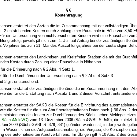
§ 6
Kostentragung
Sachsen erstattet den Ärzten die im Zusammenhang mit der vollständigen Übe
s. 2 entstehenden Kosten durch Zahlung einer Pauschale in Höhe von 3,50 E
Für die Untersuchung von nichtversicherten Kindern wird eine Pauschale von
hlung erfolgt jeweils jährlich zum 1. Juli auf Antrag bei der zuständigen Beh
s Vorjahres bis zum 31. Mai des Auszahlungsjahres bei der zuständigen Behö
Sachsen erstattet den Landkreisen und Kreisfreien Städten die mit der Durchf
nden Kosten durch Zahlung einer Pauschale in Höhe von
für die Erinnerung nach § 2 Abs. 4 Satz 1,
 für die Durchführung der Untersuchung nach § 2 Abs. 4 Satz 3.
d 3 gilt entsprechend.
 Sachsen erstattet der zuständigen Behörde die im Zusammenhang mit dem Ab
wie die für die Erstattung nach Absatz 1 und 2 dieser Vorschrift entstandene
Sachsen erstattet der SAKD die Kosten für die Einrichtung des automatisierte
wie die Kosten für die zum Abruf bereitgehaltenen Daten nach § 36 Abs. 2 de
sministeriums des Innern zur Durchführung des Sächsischen Meldegesetzes
–
SächsMeldVO
) vom 13. Dezember 2006 (SächsGVBl. S. 540), die zuletzt du
uni 2009 (SächsGVBl. S. 379, 381) geändert worden ist, in der jeweils gelt
 im Wesentlichen die Aufgabenbeschreibung, die Vergabe, die Konzeption, di
ng des automatisierten Abrufverfahrens. Im Übrigen gilt § 10 Abs. 2 des Gese