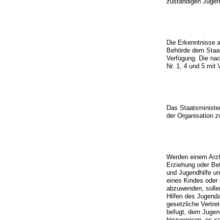
zuständigen Jugen
Die Erkenntnisse a
Behörde dem Staats
Verfügung. Die nac
Nr. 1, 4 und 5 mit
Das Staatsminister
der Organisation z
Werden einem Arzt
Erziehung oder Bet
und Jugendhilfe un
eines Kindes oder 
abzuwenden, solle
Hilfen des Jugenda
gesetzliche Vertret
befugt, dem Jugend
hinzuweisen, es s