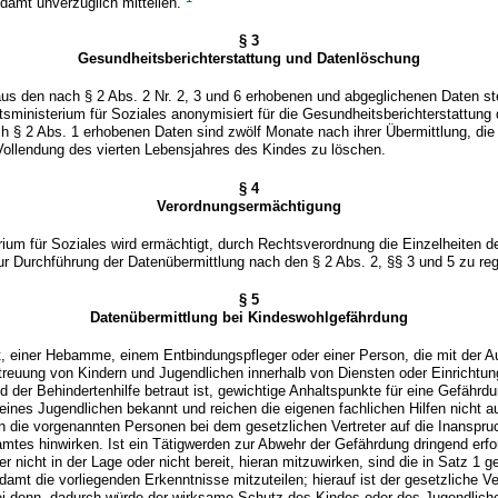
damt unverzüglich mitteilen.
§ 3
Gesundheitsberichterstattung und Datenlöschung
us den nach § 2 Abs. 2 Nr. 2, 3 und 6 erhobenen und abgeglichenen Daten ste
ministerium für Soziales anonymisiert für die Gesundheitsberichterstattung
h § 2 Abs. 1 erhobenen Daten sind zwölf Monate nach ihrer Übermittlung, die
 Vollendung des vierten Lebensjahres des Kindes zu löschen.
§ 4
Verordnungsermächtigung
ium für Soziales wird ermächtigt, durch Rechtsverordnung die Einzelheiten d
ur Durchführung der Datenübermittlung nach den § 2 Abs. 2, §§ 3 und 5 zu reg
§ 5
Datenübermittlung bei Kindeswohlgefährdung
, einer Hebamme, einem Entbindungspfleger oder einer Person, die mit der A
reuung von Kindern und Jugendlichen innerhalb von Diensten oder Einrichtun
d der Behindertenhilfe betraut ist, gewichtige Anhaltspunkte für eine Gefähr
eines Jugendlichen bekannt und reichen die eigenen fachlichen Hilfen nicht a
n die vorgenannten Personen bei dem gesetzlichen Vertreter auf die Inansp
mtes hinwirken. Ist ein Tätigwerden zur Abwehr der Gefährdung dringend erfor
er nicht in der Lage oder nicht bereit, hieran mitzuwirken, sind die in Satz 1
amt die vorliegenden Erkenntnisse mitzuteilen; hierauf ist der gesetzliche Ve
ei denn, dadurch würde der wirksame Schutz des Kindes oder des Jugendliche