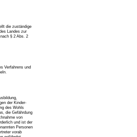
llt die zuständige
 des Landes zur
 nach § 2 Abs. 2
es Verfahrens und
eln.
usbildung,
gen der Kinder-
dung des Wohls
us, die Gefährdung
ruchnahme von
derlich und ist der
 genannten Personen
rtreter vorab
n gefährdet.