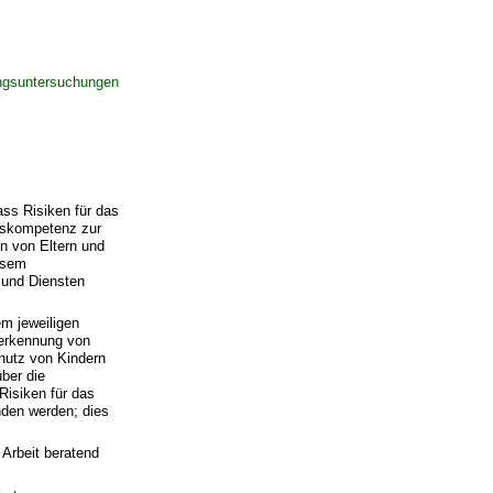
ungsuntersuchungen
ass Risiken für das
ngskompetenz zur
n von Eltern und
iesem
 und Diensten
em jeweiligen
herkennung von
chutz von Kindern
ber die
Risiken für das
nden werden; dies
 Arbeit beratend