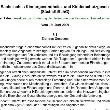
Sächsisches Kindergesundheits- und Kinderschutzgesetz
(SächsKiSchG)
kel 1 des
Gesetzes zur Förderung der Teilnahme von Kindern an Früherkenn
Vom 19. Juni 2009
§ 1
Ziel des Gesetzes
e Jugendhilfe trägt in Zusammenarbeit mit der freien Jugendhilfe dafür Sorge, d
beseitigt und Angebote frühzeitiger Förderung von Erziehungs- und Beziehu
erforderungen und Fehlverhalten und zur Bewältigung besonderer Belastunge
g und niedrigschwellig erreicht werden. Die Träger der Jugendhilfe wirken in d
eine enge Zusammenarbeit mit allen in Betracht kommenden Einrichtungen
endhilfe, insbesondere des Gesundheitswesens, hin.
Träger der öffentlichen Jugendhilfe unterstützen im bestehenden Rahmen in ihr
eich die Bildung eines lokalen Netzwerks mit dem Ziel, umfassend durch Frü
twicklungen sowie durch rechtzeitige Förderung und Hilfe einen wirksamen S
ng, Missbrauch und Misshandlung zu erreichen. Sie wirken darauf hin, dass ü
 auch alle anderen Einrichtungen und Dienste, die im Rahmen ihrer Aufgaben 
llen und zu wirksamer Hilfe beitragen können, aktiv in das Netzwerk eingebu
für die Bereiche der Gesundheitsvorsorge und der Gesundheitsförderung.
ndamt unterstützt insbesondere die Bildung der lokalen Netzwerke und deren
n gleichmäßigen Ausbau der Einrichtungen und Angebote hin.