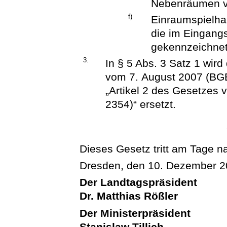
Nebenräumen vo
f)
Einraumspielhal
die im Eingangs
gekennzeichnet
3.
In § 5 Abs. 3 Satz 1 wird
vom 7. August 2007 (BGB
„Artikel 2 des Gesetzes 
2354)“ ersetzt.
Dieses Gesetz tritt am Tage n
Dresden, den 10. Dezember 
Der Landtagspräsident
Dr. Matthias Rößler
Der Ministerpräsident
Stanislaw Tillich