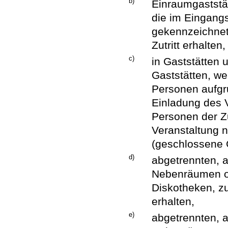
b)
Einraumgaststät
die im Eingang
gekennzeichnet
Zutritt erhalten,
c)
in Gaststätten
Gaststätten, we
Personen aufg
Einladung des V
Personen der Zut
Veranstaltung 
(geschlossene G
d)
abgetrennten, 
Nebenräumen o
Diskotheken, zu
erhalten,
e)
abgetrennten, 