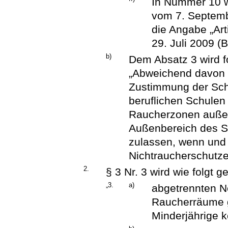
In Nummer 10 w
vom 7. Septemb
die Angabe „Ar
29. Juli 2009 (B
b)
Dem Absatz 3 wird f
„Abweichend davon 
Zustimmung der Schu
beruflichen Schulen 
Raucherzonen auße
Außenbereich des Sc
zulassen, wenn und 
Nichtraucherschutze
2.
§ 3 Nr. 3 wird wie folgt g
„3.
a)
abgetrennten N
Raucherräume g
Minderjährige ke