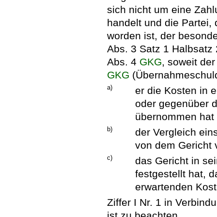
sich nicht um eine Zah
handelt und die Partei, 
worden ist, der besond
Abs. 3 Satz 1 Halbsatz
Abs. 4
GKG
, soweit de
GKG
(Übernahmeschuldn
a)
er die Kosten in
oder gegenüber 
übernommen hat
b)
der Vergleich ein
von dem Gericht 
c)
das Gericht in se
festgestellt hat,
erwartenden Kost
Ziffer I Nr. 1 in Verbin
ist zu beachten.