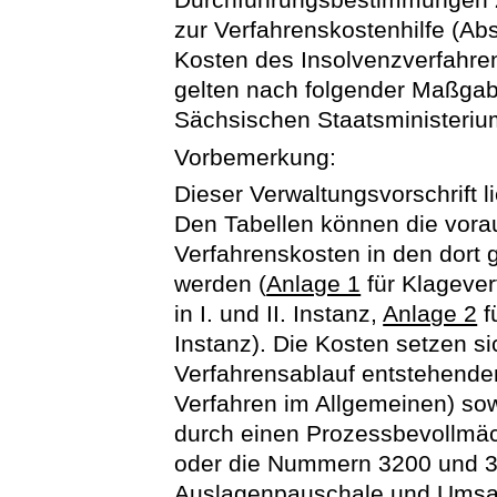
zur Verfahrenskostenhilfe (Ab
Kosten des Insolvenzverfahre
gelten nach folgender Maßgab
Sächsischen Staatsministerium
Vorbemerkung:
Dieser Verwaltungsvorschrift l
Den Tabellen können die vora
Verfahrenskosten in den dor
werden (
Anlage 1
für Klagever
in I. und II. Instanz,
Anlage 2
f
Instanz). Die Kosten setzen s
Verfahrensablauf entstehende
Verfahren im Allgemeinen) sow
durch einen Prozessbevollmä
oder die Nummern 3200 und 
Auslagenpauschale und Umsat