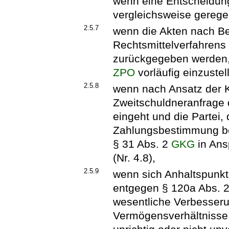
wenn eine Entscheidung
vergleichsweise gerege
2.5.7
wenn die Akten nach B
Rechtsmittelverfahrens 
zurückgegeben werden,
ZPO
vorläufig einzustel
2.5.8
wenn nach Ansatz der 
Zweitschuldneranfrage 
eingeht und die Partei,
Zahlungsbestimmung bewi
§ 31 Abs. 2
GKG
in An
(Nr. 4.8),
2.5.9
wenn sich Anhaltspunkt
entgegen § 120a Abs. 2
wesentliche Verbesser
Vermögensverhältnisse 