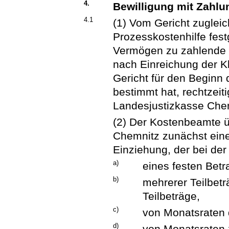
4.
Bewilligung mit Zahl
4.1
(1) Vom Gericht zugleic
Prozesskostenhilfe fes
Vermögen zu zahlende 
nach Einreichung der Kl
Gericht für den Beginn
bestimmt hat, rechtzeit
Landesjustizkasse Chem
(2) Der Kostenbeamte ü
Chemnitz zunächst eine
Einziehung, der bei de
a)
eines festen Betr
b)
mehrerer Teilbet
Teilbeträge,
c)
von Monatsraten
d)
von Monatsraten 