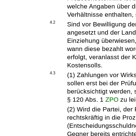
welche Angaben über di
Verhältnisse enthalten,
4.2
Sind vor Bewilligung de
angesetzt und der Land
Einziehung überwiesen,
wann diese bezahlt word
erfolgt, veranlasst de
Kostensolls.
4.3
(1) Zahlungen vor Wirk
sollen erst bei der Prü
berücksichtigt werden, 
§ 120 Abs. 1
ZPO
zu le
(2) Wird die Partei, der
rechtskräftig in die Pro
(Entscheidungsschuldne
Gegner bereits entricht