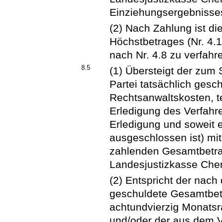
Einziehungsergebnisse
(2) Nach Zahlung ist di
Höchstbetrages (Nr. 4.1
nach Nr. 4.8 zu verfahr
8.5
(1) Übersteigt der zum 
Partei tatsächlich ges
Rechtsanwaltskosten, t
Erledigung des Verfahre
Erledigung und soweit 
ausgeschlossen ist) m
zahlenden Gesamtbetra
Landesjustizkasse Chem
(2) Entspricht der nac
geschuldete Gesamtbe
achtundvierzig Monatsra
und/oder der aus dem 