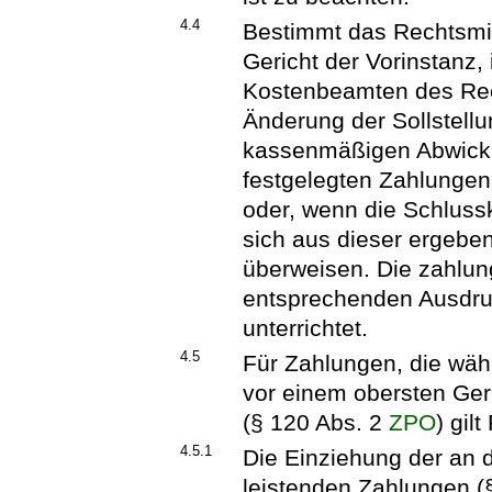
4.4
Bestimmt das Rechtsmit
Gericht der Vorinstanz, 
Kostenbeamten des Rec
Änderung der Sollstellu
kassenmäßigen Abwicklu
festgelegten Zahlungen
oder, wenn die Schlussk
sich aus dieser ergebe
überweisen. Die zahlung
entsprechenden Ausdru
unterrichtet.
4.5
Für Zahlungen, die wäh
vor einem obersten Ger
(§ 120 Abs. 2
ZPO
) gil
4.5.1
Die Einziehung der an 
leistenden Zahlungen (