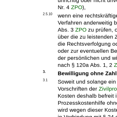
unrichtig oder nicht unv
Nr. 4
ZPO
),
2.5.10
wenn eine rechtskräfti
Verfahren anderweitig 
Abs. 3
ZPO
zu prüfen, 
über die zu leistenden
die Rechtsverfolgung od
oder zur eventuellen B
der persönlichen und wi
nach § 120a Abs. 1, 2
3.
Bewilligung ohne Za
3.1
Soweit und solange ei
Vorschriften der
Zivilp
Kosten deshalb befreit 
Prozesskostenhilfe ohn
wird wegen dieser Koste
in Verbindung mit § 24