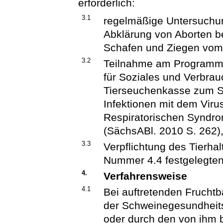
erforderlich:
3.1
regelmäßige Untersuchu
Abklärung von Aborten b
Schafen und Ziegen vom
3.2
Teilnahme am Programm 
für Soziales und Verbra
Tierseuchenkasse zum S
Infektionen mit dem Vir
Respiratorischen Syndr
(SächsABl. 2010 S. 262)
3.3
Verpflichtung des Tierhal
Nummer 4.4 festgelegt
4.
Verfahrensweise
4.1
Bei auftretenden Frucht
der Schweinegesundheits
oder durch den von ihm b