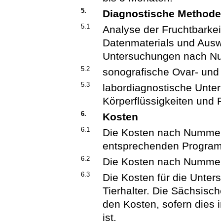
5.
Diagnostische Method
5.1
Analyse der Fruchtbarke
Datenmaterials und Ausw
Untersuchungen nach Nu
5.2
sonografische Ovar- und 
5.3
labordiagnostische Unte
Körperflüssigkeiten und F
6.
Kosten
6.1
Die Kosten nach Nummer 
entsprechenden Program
6.2
Die Kosten nach Nummer 5
6.3
Die Kosten für die Unte
Tierhalter. Die Sächsisc
den Kosten, sofern dies
ist.