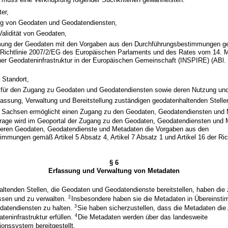
er,
ung von Geodaten und Geodatendiensten,
Validität von Geodaten,
ung der Geodaten mit den Vorgaben aus den Durchführungsbestimmungen ge
 Richtlinie 2007/2/EG des Europäischen Parlaments und des Rates vom 14. 
ner Geodateninfrastruktur in der Europäischen Gemeinschaft (INSPIRE) (ABl.
 Standort,
für den Zugang zu Geodaten und Geodatendiensten sowie deren Nutzung un
rfassung, Verwaltung und Bereitstellung zuständigen geodatenhaltenden Stelle
 Sachsen ermöglicht einen Zugang zu den Geodaten, Geodatendiensten und 
rage wird im Geoportal der Zugang zu den Geodaten, Geodatendiensten und M
deren Geodaten, Geodatendienste und Metadaten die Vorgaben aus den
mmungen gemäß Artikel 5 Absatz 4, Artikel 7 Absatz 1 und Artikel 16 der Ric
§ 6
Erfassung und Verwaltung von Metadaten
altenden Stellen, die Geodaten und Geodatendienste bereitstellen, haben die
2
ssen und zu verwalten.
Insbesondere haben sie die Metadaten in Übereinsti
3
atendiensten zu halten.
Sie haben sicherzustellen, dass die Metadaten die
4
teninfrastruktur erfüllen.
Die Metadaten werden über das landesweite
onssystem bereitgestellt.