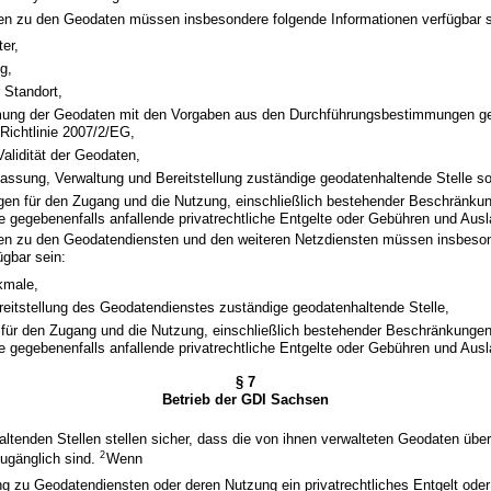
ten zu den Geodaten müssen insbesondere folgende Informationen verfügbar s
er,
g,
 Standort,
ung der Geodaten mit den Vorgaben aus den Durchführungsbestimmungen ge
Richtlinie 2007/2/EG,
Validität der Geodaten,
rfassung, Verwaltung und Bereitstellung zuständige geodatenhaltende Stelle s
gen für den Zugang und die Nutzung, einschließlich bestehender Beschränku
 gegebenenfalls anfallende privatrechtliche Entgelte oder Gebühren und Ausl
ten zu den Geodatendiensten und den weiteren Netzdiensten müssen insbeso
ügbar sein:
kmale,
ereitstellung des Geodatendienstes zuständige geodatenhaltende Stelle,
für den Zugang und die Nutzung, einschließlich bestehender Beschränkungen
 gegebenenfalls anfallende privatrechtliche Entgelte oder Gebühren und Ausl
§ 7
Betrieb der GDI Sachsen
ltenden Stellen stellen sicher, dass die von ihnen verwalteten Geodaten über
2
ugänglich sind.
Wenn
ng zu Geodatendiensten oder deren Nutzung ein privatrechtliches Entgelt ode