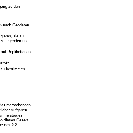
ugang zu den
ten nach Geodaten
gieren, sie zu
aus Legenden und
 auf Replikationen
sowie
n zu bestimmen
cht unterstehenden
tlicher Aufgaben
es Freistaates
en dieses Gesetz
ne des § 2