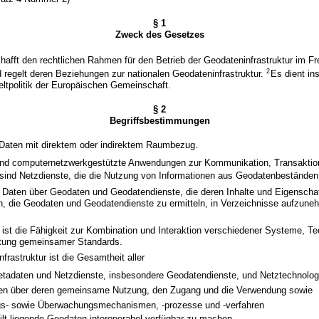
§ 1
Zweck des Gesetzes
afft den rechtlichen Rahmen für den Betrieb der Geodateninfrastruktur im F
2
regelt deren Beziehungen zur nationalen Geodateninfrastruktur.
Es dient in
tpolitik der Europäischen Gemeinschaft.
§ 2
Begriffsbestimmungen
 Daten mit direktem oder indirektem Raumbezug.
ind computernetzwerkgestützte Anwendungen zur Kommunikation, Transaktion
sind Netzdienste, die die Nutzung von Informationen aus Geodatenbeständen
d Daten über Geodaten und Geodatendienste, die deren Inhalte und Eigenscha
n, die Geodaten und Geodatendienste zu ermitteln, in Verzeichnisse aufzun
tät ist die Fähigkeit zur Kombination und Interaktion verschiedener Systeme, T
ltung gemeinsamer Standards.
frastruktur ist die Gesamtheit aller
tadaten und Netzdienste, insbesondere Geodatendienste, und Netztechnolog
en über deren gemeinsame Nutzung, den Zugang und die Verwendung sowie
gs- sowie Überwachungsmechanismen, -prozesse und -verfahren
eilt liegende Geodaten interoperabel verfügbar zu machen.