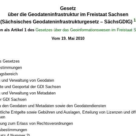
Gesetz
über die Geodateninfrastruktur im Freistaat Sachsen
1
(Sächsisches Geodateninfrastrukturgesetz – SächsGDIG)
en als Artikel 1 des
Gesetzes über das Geoinformationswesen im Freistaat 
Vom 19. Mai 2010
s Gesetzes
bestimmungen
gsbereich
 und Verwaltung von Geodaten
te und Geoportal der GDI Sachsen
 und Verwaltung von Metadaten
er GDI Sachsen
u den Geodaten und Metadaten sowie den Geodatendiensten
htliche Entgelte sowie Gebühren und Auslagen, Erteilung von Lizenzen und öffe
sen
gung zum Erlass von Rechtsverordnungen
sbestimmungen
satz 4 Nummer 2)