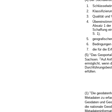
1.
Schlüsselwört
2.
Klassifizier
3.
Qualität und 
4.
Übereinstimm
Absatz 1 der
Schaffung ei
S. 1),
5.
geografischer
6.
Bedingungen 
7.
die für die E
1
(5)
Das Geoportal
2
Sachsen.
Auf Anf
ermöglicht, wenn 
Durchführungsbesti
erfüllen.
1
(1)
Die geodatenh
Metadaten zu erfa
Geodaten und Geod
die nationale Geoda
Metadateninformati