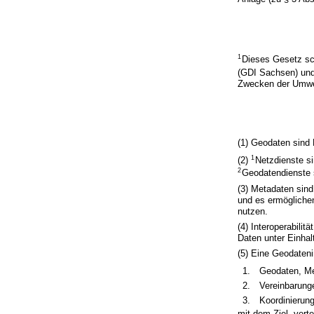
1
Dieses Gesetz sch
(GDI Sachsen) und 
Zwecken der Umwel
(1) Geodaten sind
1
(2)
Netzdienste s
2
Geodatendienste 
(3) Metadaten sin
und es ermögliche
nutzen.
(4) Interoperabili
Daten unter Einha
(5) Eine Geodatenin
1.
Geodaten, Me
2.
Vereinbarung
3.
Koordinierun
mit dem Ziel, vert