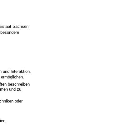
reistaat Sachsen
sbesondere
 und Interaktion.
 ermöglichen.
ften beschreiben
ehmen und zu
echniken oder
ien,