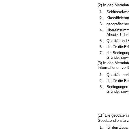
(2) In den Metada
1.
Schlüsselwört
2.
Klassifizierun
3.
geografischer
4.
Übereinstimm
Absatz 1 der 
5.
Qualität und 
6.
die für die E
7.
die Bedingun
Gründe, sowie
(3) In den Metada
Informationen verf
1.
Qualitätsmer
2.
die für die B
3.
Bedingungen 
Gründe, sowie
1
(1)
Die geodatenha
Geodatendienste z
1.
für den Zuga