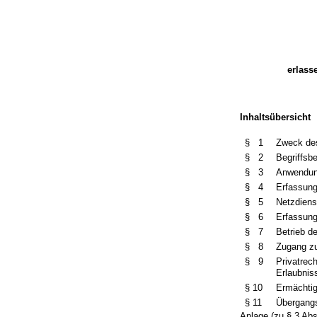
erlass
Inhaltsübersicht
§ 1
Zweck de
§ 2
Begriffs
§ 3
Anwendun
§ 4
Erfassung
§ 5
Netzdiens
§ 6
Erfassung
§ 7
Betrieb d
§ 8
Zugang z
§ 9
Privatrec
Erlaubnis
§ 10
Ermächti
§ 11
Übergang
Anlage (zu § 3 Ab