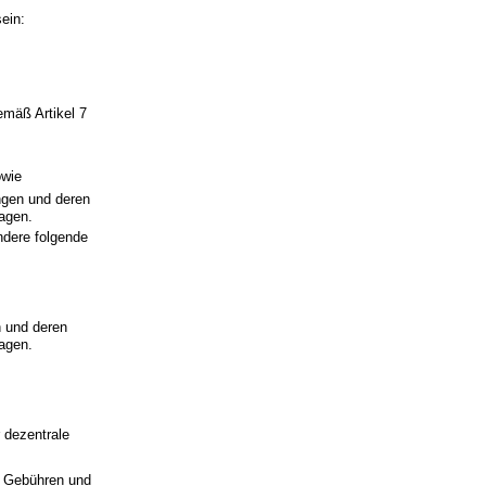
ein:
mäß Artikel 7
owie
ngen und deren
agen.
ndere folgende
 und deren
agen.
 dezentrale
r Gebühren und