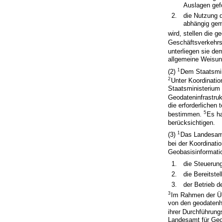
Auslagen gefo
2.
die Nutzung d
abhängig ge
wird, stellen die 
Geschäftsverkehrs
unterliegen sie d
allgemeine Weisun
1
(2)
Dem Staatsmin
2
Unter Koordinatio
Staatsministerium 
Geodateninfrastruk
die erforderliche
5
bestimmen.
Es ha
berücksichtigen.
1
(3)
Das Landesamt
bei der Koordinat
Geobasisinformat
1.
die Steuerun
2.
die Bereitst
3.
der Betrieb 
3
Im Rahmen der Üb
von den geodatenha
ihrer Durchführun
Landesamt für Geo