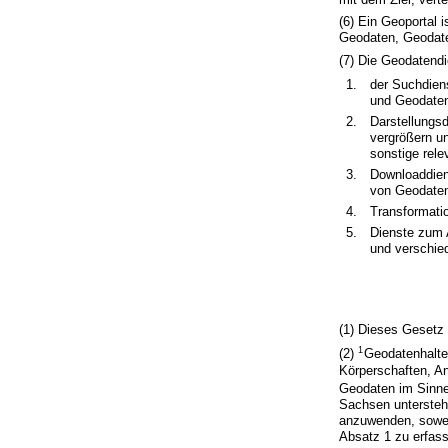
(6) Ein Geoportal 
Geodaten, Geodate
(7) Die Geodatend
1.
der Suchdien
und Geodaten
2.
Darstellungsd
vergrößern u
sonstige rel
3.
Downloaddiens
von Geodaten
4.
Transformati
5.
Dienste zum 
und verschie
(1) Dieses Gesetz 
1
(2)
Geodatenhalte
Körperschaften, An
Geodaten im Sinne 
Sachsen untersteh
anzuwenden, soweit
Absatz 1 zu erfass