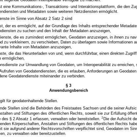
ist eine Kommunikations-, Transaktions- und Interaktionsplattform, die den Z
ndiensten und Metadaten sowie weiteren Netzdiensten ermöglicht.
ienste im Sinne von Absatz 2 Satz 2 sind
st, der es ermöglicht, auf der Grundlage des Inhalts entsprechender Metada
diensten zu suchen und den Inhalt der Metadaten anzuzeigen,
ienste, die es zumindest ermöglichen, Geodaten anzuzeigen, in ihnen zu navi
nd zu verkleinern, zu verschieben, Daten zu überlagern sowie Informationen 
evante Inhalte von Metadaten anzuzeigen,
te, die das Herunterladen von und, wenn durchführbar, einen direkten Zugriff
 ermöglichen,
onsdienste zur Umwandlung von Geodaten, um Interoperabilität zu erreichen, 
Aufrufen von Geodatendiensten, die es erlauben, Anforderungen an Geodate
dene Geodatendienste miteinander zu verbinden.
§ 3
Anwendungsbereich
gilt für geodatenhaltende Stellen.
nde Stellen sind die Behörden des Freistaates Sachsen und die seiner Aufsi
stalten und Stiftungen des öffentlichen Rechts, soweit sie zur Erfüllung öffen
2
des § 2 Absatz 1 erfassen, verwalten oder bereitstellen.
Die der Aufsicht d
enden Körperschaften, Anstalten und Stiftungen des öffentlichen Rechts hab
 sie aufgrund anderer Rechtsvorschriften verpflichtet sind, Geodaten im Sin
en, zu verwalten oder bereitzustellen.