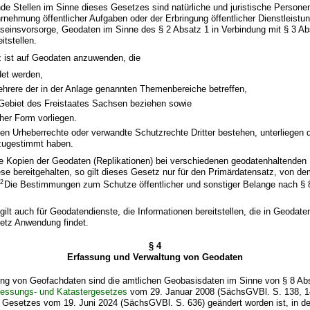
de Stellen im Sinne dieses Gesetzes sind natürliche und juristische Personen
rnehmung öffentlicher Aufgaben oder der Erbringung öffentlicher Dienstleistu
aseinsvorsorge, Geodaten im Sinne des § 2 Absatz 1 in Verbindung mit § 3 Ab
itstellen.
 ist auf Geodaten anzuwenden, die
et werden,
ehrere der in der Anlage genannten Themenbereiche betreffen,
 Gebiet des Freistaates Sachsen beziehen sowie
cher Form vorliegen.
n Urheberrechte oder verwandte Schutzrechte Dritter bestehen, unterliegen 
 zugestimmt haben.
he Kopien der Geodaten (Replikationen) bei verschiedenen geodatenhaltenden
ese bereitgehalten, so gilt dieses Gesetz nur für den Primärdatensatz, von d
2
.
Die Bestimmungen zum Schutze öffentlicher und sonstiger Belange nach § 8
gilt auch für Geodatendienste, die Informationen bereitstellen, die in Geodate
setz Anwendung findet.
§ 4
Erfassung und Verwaltung von Geodaten
sung von Geofachdaten sind die amtlichen Geobasisdaten im Sinne von § 8 Ab
essungs- und Katastergesetzes
vom 29. Januar 2008 (SächsGVBl. S. 138, 14
s Gesetzes vom 19. Juni 2024 (SächsGVBl. S. 636) geändert worden ist, in de