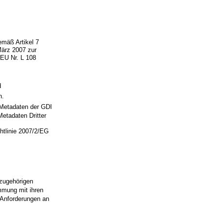
mäß Artikel 7
März 2007 zur
 EU Nr. L 108
d
n.
Metadaten der GDI
etadaten Dritter
htlinie 2007/2/EG
 zugehörigen
mmung mit ihren
 Anforderungen an