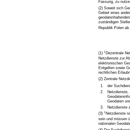
Fassung, zu nutze
(2) Soweit sich Ge
Gebiet eines ande
geodatenhaltenden 
zuständigen Stelle
Republik Polen ab
1
(1)
Dezentrale Ne
Netzdienste zur A
elektronischen Ges
Entgelten sowie Ge
rechtlichen Erlaubn
(2) Zentrale Netzd
1.
der Suchdien
2.
Netzdienste,
Geodateninfr
Geodaten und
3.
Netzdienste 
1
(3)
Netzdienste n
sein und müssen ü
nationalen Geodaten
(4) Der Suchdienst