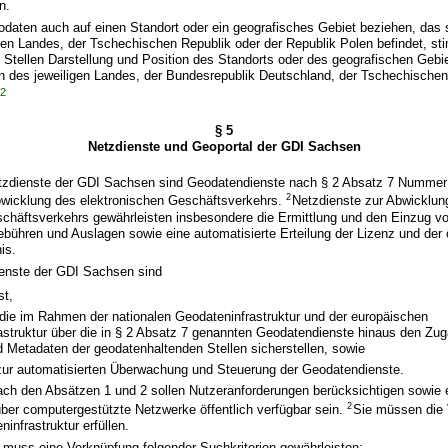
n.
odaten auch auf einen Standort oder ein geografisches Gebiet beziehen, das
ren Landes, der Tschechischen Republik oder der Republik Polen befindet, st
Stellen Darstellung und Position des Standorts oder des geografischen Gebi
n des jeweiligen Landes, der Bundesrepublik Deutschland, der Tschechischen
2
.
§ 5
Netzdienste und Geoportal der GDI Sachsen
tzdienste der GDI Sachsen sind Geodatendienste nach § 2 Absatz 7 Nummer 
2
bwicklung des elektronischen Geschäftsverkehrs.
Netzdienste zur Abwicklun
chäftsverkehrs gewährleisten insbesondere die Ermittlung und den Einzug von
bühren und Auslagen sowie eine automatisierte Erteilung der Lizenz und der ö
is.
ienste der GDI Sachsen sind
st,
 die im Rahmen der nationalen Geodateninfrastruktur und der europäischen
astruktur über die in § 2 Absatz 7 genannten Geodatendienste hinaus den Zu
 Metadaten der geodatenhaltenden Stellen sicherstellen, sowie
zur automatisierten Überwachung und Steuerung der Geodatendienste.
ach den Absätzen 1 und 2 sollen Nutzeranforderungen berücksichtigen sowie 
2
ber computergestützte Netzwerke öffentlich verfügbar sein.
Sie müssen die 
infrastruktur erfüllen.
 muss eine Verknüpfung folgender Suchkriterien gewährleisten: