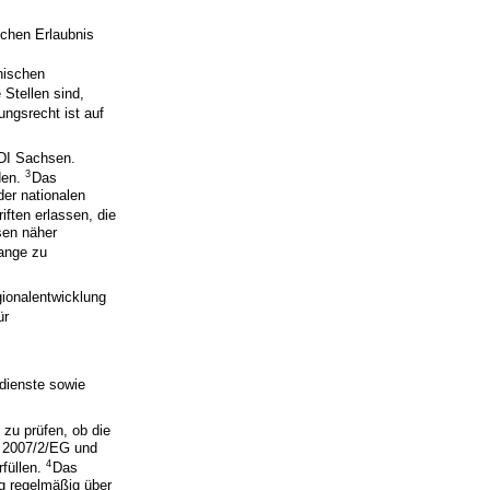
ichen Erlaubnis
onischen
Stellen sind,
ngsrecht ist auf
GDI Sachsen.
3
den.
Das
der nationalen
ften erlassen, die
sen näher
lange zu
ionalentwicklung
ür
dienste sowie
zu prüfen, ob die
ie 2007/2/EG und
4
füllen.
Das
g regelmäßig über