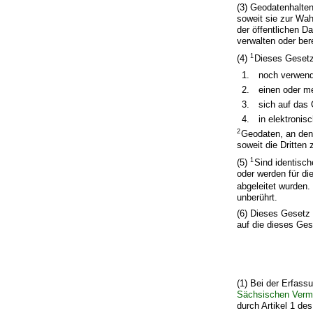
(3) Geodatenhalten
soweit sie zur Wah
der öffentlichen D
verwalten oder bere
1
(4)
Dieses Gesetz
1.
noch verwend
2.
einen oder m
3.
sich auf das
4.
in elektronis
2
Geodaten, an dene
soweit die Dritten
1
(5)
Sind identisc
oder werden für di
abgeleitet wurden
unberührt.
(6) Dieses Gesetz 
auf die dieses Ge
(1) Bei der Erfas
Sächsischen Verm
durch Artikel 1 de