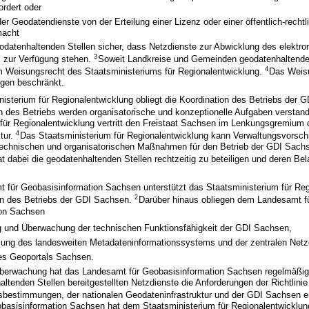
rdert oder
er Geodatendienste von der Erteilung einer Lizenz oder einer öffentlich-rechtl
macht
geodatenhaltenden Stellen sicher, dass Netzdienste zur Abwicklung des elektr
3
 zur Verfügung stehen.
Soweit Landkreise und Gemeinden geodatenhaltende 
4
em Weisungsrecht des Staatsministeriums für Regionalentwicklung.
Das Weisu
gen beschränkt.
isterium für Regionalentwicklung obliegt die Koordination des Betriebs der 
n des Betriebs werden organisatorische und konzeptionelle Aufgaben verstan
für Regionalentwicklung vertritt den Freistaat Sachsen im Lenkungsgremium 
4
tur.
Das Staatsministerium für Regionalentwicklung kann Verwaltungsvorschri
n technischen und organisatorischen Maßnahmen für den Betrieb der GDI Sach
t dabei die geodatenhaltenden Stellen rechtzeitig zu beteiligen und deren Be
 für Geobasisinformation Sachsen unterstützt das Staatsministerium für Reg
2
ion des Betriebs der GDI Sachsen.
Darüber hinaus obliegen dem Landesamt f
ion Sachsen
g und Überwachung der technischen Funktionsfähigkeit der GDI Sachsen,
ellung des landesweiten Metadateninformationssystems und der zentralen Netz
des Geoportals Sachsen.
erwachung hat das Landesamt für Geobasisinformation Sachsen regelmäßig 
ltenden Stellen bereitgestellten Netzdienste die Anforderungen der Richtlin
gsbestimmungen, der nationalen Geodateninfrastruktur und der GDI Sachsen er
basisinformation Sachsen hat dem Staatsministerium für Regionalentwicklun