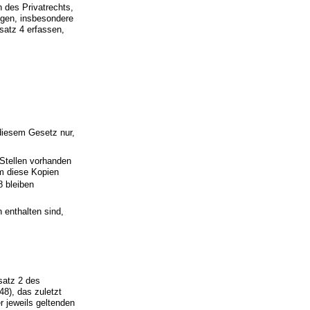
 des Privatrechts,
ngen, insbesondere
satz 4 erfassen,
diesem Gesetz nur,
 Stellen vorhanden
em diese Kopien
 bleiben
n enthalten sind,
satz 2 des
8), das zuletzt
r jeweils geltenden