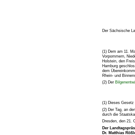
Der Sächsische La
(1) Dem am 11. Ma
Vorpommern, Niede
Holstein, den Fre
Hamburg geschloss
dem Übereinkomme
Rhein- und Binnens
(2) Der
Bilgenentw
(1) Dieses Gesetz 
(2) Der Tag, an de
durch die Staatsk
Dresden, den 21. 
Der Landtagspräs
Dr. Matthias Rößl