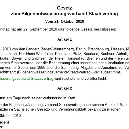
Gesetz
zum Bilgenentwässerungsverband-Staatsvertrag
Vom 21. Oktober 2010
ndtag hat am 29. September 2010 das folgende Gesetz beschlossen:
Artikel 1
i 2010 von den Ländern Baden-Württemberg, Berlin, Brandenburg, Hessen, M
rsachsen, Nordrhein-Westfalen, Rheinland-Pfalz, Saarland, Sachsen-Anhalt,
istaaten Bayern und Sachsen, der Freien Hansestadt Bremen und der Freien 
enen Staatsvertrag über die Bestimmung einer innerstaatlichen Institution 
n vom 9. September 1996 über die Sammlung, Abgabe und Annahme von Abfä
chifffahrt (Bilgenentwässerungsverband-Staatsvertrag) wird zugestimmt.
ässerungsverband-Staatsvertrag
wird nachstehend veröffentlicht.
Artikel 2
tritt am Tage nach seiner Verkündung in Kraft.
m der Bilgenentwässerungsverband-Staatsvertrag nach seinem Artikel 4 Satz 2 in
anzlei im Sächsischen Gesetz- und Verordnungsblatt bekannt zu machen.
Oktober 2010
ident
er