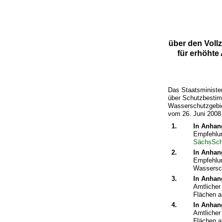
über den Voll
für erhöhte
Das Staatsminister
über Schutzbestim
Wasserschutzgebi
vom 26. Juni 2008
1.
In Anhan
Empfehlun
SächsSc
2.
In Anhan
Empfehlun
Wassersch
3.
In Anhan
Amtlicher 
Flächen a
4.
In Anhan
Amtlicher 
Flächen a