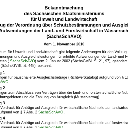
Bekanntmachung
des Sächsischen Staatsministeriums
für Umwelt und Landwirtschaft
zug der Verordnung über Schutzbestimmungen und Ausgle
 Aufwendungen der Land- und Forstwirtschaft in Wassersc
(SächsSchAVO)
Vom 1. November 2010
ium für Umwelt und Landwirtschaft gibt folgende Änderungen für den Vollzug
mungen und Ausgleichsleistungen für erhöhte Aufwendungen der Land- und For
eten (
SächsSchAVO
) vom 2. Januar 2002 (SächsGVBl. S. 21, 97), geändert
 (SächsGVBl. S. 448), bekannt:
g 1
gen für pauschalierte Ausgleichsbeträge (Richtwertkatalog) aufgrund von § 1
hAVO
.
g 2
gen zum Abschluss von Verträgen über die land- und forstwirtschaftliche Nut
utzgebieten und die Zahlung von Ausgleich (Mustervertrag).
g 3
Vordruck für Anträge auf Ausgleich für wirtschaftliche Nachteile auf landwirts
ufgrund von § 7 Abs. 2
SächsSchAVO
.
g 4
Vordruck für Anträge auf Ausgleich für wirtschaftliche Nachteile auf forstwirts
ufgrund von § 7 Abs. 2
SächsSchAVO
.