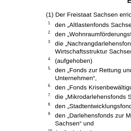
E
(1) Der Freistaat Sachsen erri
1.
den „Altlastenfonds Sachse
2.
den „Wohnraumförderungs
3.
die „Nachrangdarlehensfon
Wirtschaftsstruktur Sachsen
4.
(aufgehoben)
5.
den „Fonds zur Rettung un
Unternehmen“,
6.
den „Fonds Krisenbewältig
7.
die „Mikrodarlehensfonds Sa
8.
den „Stadtentwicklungsfon
9.
den „Darlehensfonds zur M
Sachsen“ und
10.