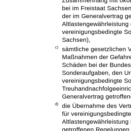
Zusammenhang mit ökol
bei im Freistaat Sachs
der im Generalvertrag 
Altlastengewährleistung 
vereinigungsbedingte So
Sachsen),
c)
sämtliche gesetzlichen Ve
Maßnahmen der Gefahre
Schäden bei der Bundesa
Sonderaufgaben, den Un
vereinigungsbedingte S
Treuhandnachfolgeeinri
Generalvertrag getroffe
d)
die Übernahme des Ver
für vereinigungsbedingt
Altlastengewährleistung
getroffenen Regelungen