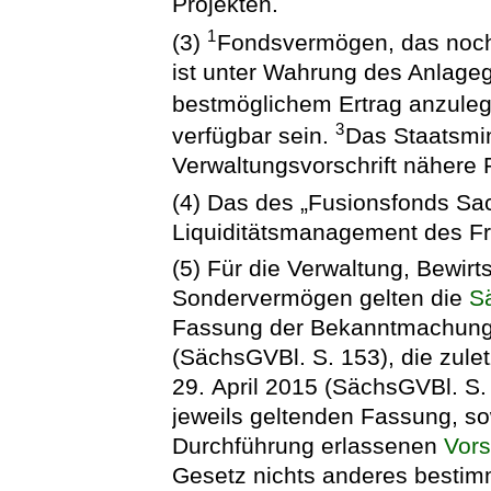
Projekten.
1
(3)
Fondsvermögen, das noch 
ist unter Wahrung des Anlageg
bestmöglichem Ertrag anzule
3
verfügbar sein.
Das Staatsmi
Verwaltungsvorschrift nähere 
(4) Das des „Fusionsfonds Sac
Liquiditätsmanagement des Fr
(5) Für die Verwaltung, Bewir
Sondervermögen gelten die
S
Fassung der Bekanntmachung 
(SächsGVBl. S. 153), die zule
29. April 2015 (SächsGVBl. S. 
jeweils geltenden Fassung, so
Durchführung erlassenen
Vors
Gesetz nichts anderes bestim