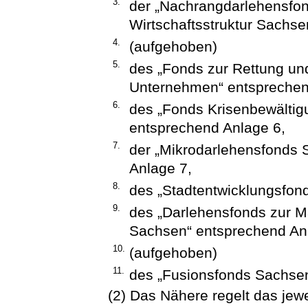
3.
der „Nachrangdarlehensfon
Wirtschaftsstruktur Sachse
4.
(aufgehoben)
5.
des „Fonds zur Rettung un
Unternehmen“ entsprechen
6.
des „Fonds Krisenbewältig
entsprechend Anlage 6,
7.
der „Mikrodarlehensfonds S
Anlage 7,
8.
des „Stadtentwicklungsfon
9.
des „Darlehensfonds zur Ma
Sachsen“ entsprechend An
10.
(aufgehoben)
11.
des „Fusionsfonds Sachsen
(2) Das Nähere regelt das jew