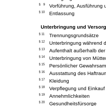
§ 9
Vorführung, Ausführung 
§ 10
Entlassung
Unterbringung und Versor
§ 11
Trennungsgrundsätze
§ 12
Unterbringung während d
§ 13
Aufenthalt außerhalb der
§ 14
Unterbringung von Mütte
§ 15
Persönlicher Gewahrsam,
§ 16
Ausstattung des Haftrau
§ 17
Kleidung
§ 18
Verpflegung und Einkauf
§ 19
Annehmlichkeiten
§ 20
Gesundheitsfürsorge