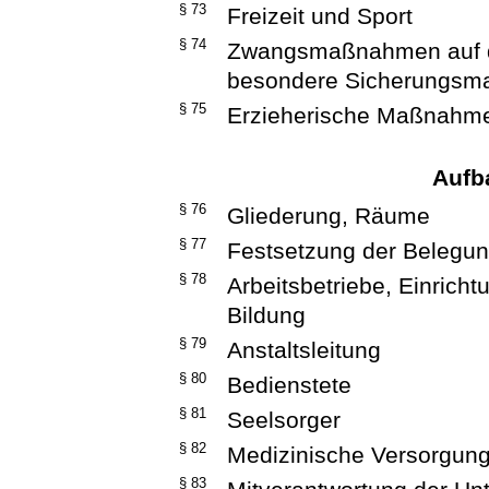
§ 73
Freizeit und Sport
§ 74
Zwangsmaßnahmen auf de
besondere Sicherungsm
§ 75
Erzieherische Maßnahm
Aufba
§ 76
Gliederung, Räume
§ 77
Festsetzung der Belegun
§ 78
Arbeitsbetriebe, Einrich
Bildung
§ 79
Anstaltsleitung
§ 80
Bedienstete
§ 81
Seelsorger
§ 82
Medizinische Versorgun
§ 83