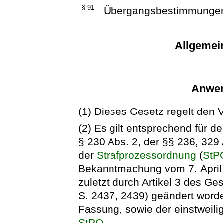
§ 91
Übergangsbestimmunge
Allgemei
Anwen
(1) Dieses Gesetz regelt den 
(2) Es gilt entsprechend für d
§ 230 Abs. 2, der §§ 236, 329
der
Strafprozessordnung
(
StP
Bekanntmachung vom 7. April 1
zuletzt durch Artikel 3 des Ge
S. 2437, 2439) geändert worden
Fassung, sowie der einstweili
StPO
.