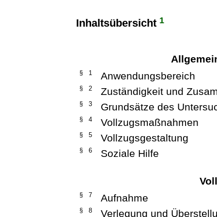
1
Inhaltsübersicht
Allgeme
§ 1
Anwendungsbereich
§ 2
Zuständigkeit und Zusa
§ 3
Grundsätze des Untersu
§ 4
Vollzugsmaßnahmen
§ 5
Vollzugsgestaltung
§ 6
Soziale Hilfe
Vol
§ 7
Aufnahme
§ 8
Verlegung und Überstell