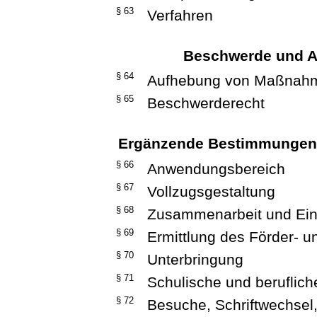
§ 63
Verfahren
Beschwerde und 
§ 64
Aufhebung von Maßnah
§ 65
Beschwerderecht
Ergänzende Bestimmungen 
§ 66
Anwendungsbereich
§ 67
Vollzugsgestaltung
§ 68
Zusammenarbeit und Einb
§ 69
Ermittlung des Förder-
§ 70
Unterbringung
§ 71
Schulische und beruflich
§ 72
Besuche, Schriftwechsel