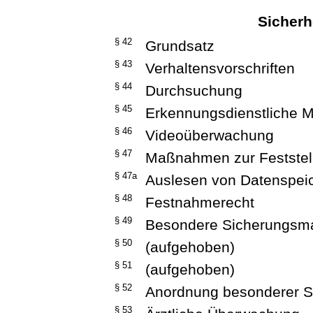
Sicherh
§ 42
Grundsatz
§ 43
Verhaltensvorschriften
§ 44
Durchsuchung
§ 45
Erkennungsdienstliche 
§ 46
Videoüberwachung
§ 47
Maßnahmen zur Feststel
§ 47a
Auslesen von Datenspei
§ 48
Festnahmerecht
§ 49
Besondere Sicherungs
§ 50
(aufgehoben)
§ 51
(aufgehoben)
§ 52
Anordnung besonderer 
§ 53