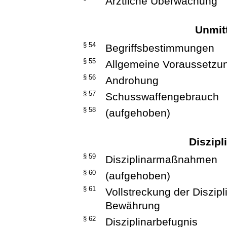
Ärztliche Überwachung
Unmit
§ 54
Begriffsbestimmungen
§ 55
Allgemeine Voraussetzu
§ 56
Androhung
§ 57
Schusswaffengebrauch
§ 58
(aufgehoben)
Diszip
§ 59
Disziplinarmaßnahmen
§ 60
(aufgehoben)
§ 61
Vollstreckung der Diszi
Bewährung
§ 62
Disziplinarbefugnis