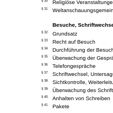
§ 30
Religiöse Veranstaltung
§ 31
Weltanschauungsgemein
Besuche, Schriftwechse
§ 32
Grundsatz
§ 33
Recht auf Besuch
§ 34
Durchführung der Besuc
§ 35
Überwachung der Gespr
§ 36
Telefongespräche
§ 37
Schriftwechsel, Untersa
§ 38
Sichtkontrolle, Weiterle
§ 39
Überwachung des Schrif
§ 40
Anhalten von Schreiben
§ 41
Pakete