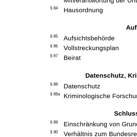
Mitverantwortung der U
§ 84
Hausordnung
Auf
§ 85
Aufsichtsbehörde
§ 86
Vollstreckungsplan
§ 87
Beirat
Datenschutz, Kr
§ 88
Datenschutz
§ 88a
Kriminologische Forsch
Schlus
§ 89
Einschränkung von Grun
§ 90
Verhältnis zum Bundesre