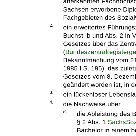
anerkannten Fachhochsc
Sachsen erworbene Dipl
Fachgebieten des Sozial
2.
ein erweitertes Führung
Buchst. b und Abs. 2 in 
Gesetzes über das Zentra
(
Bundeszentralregisterg
Bekanntmachung vom 21.
1985 I S. 195), das zulet
Gesetzes vom 8. Dezembe
geändert worden ist, in 
3.
ein lückenloser Lebensla
4.
die Nachweise über
a)
die Ableistung des 
§ 2 Abs. 1
SächsSo
Bachelor in einem b