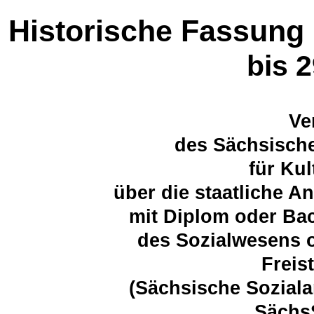
Historische Fassung
bis 
Ve
des Sächsische
für Ku
über die staatliche 
mit Diplom oder Ba
des Sozialwesens o
Freis
(Sächsische Sozial
Sächs