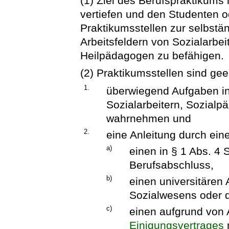
(1) Ziel des Berufspraktikums 
vertiefen und den Studenten o
Praktikumsstellen zur selbstän
Arbeitsfeldern von Sozialarbe
Heilpädagogen zu befähigen.
(2) Praktikumsstellen sind gee
1.
überwiegend Aufgaben in
Sozialarbeitern, Sozial
wahrnehmen und
2.
eine Anleitung durch ein
a)
einen in § 1 Abs. 4 
Berufsabschluss,
b)
einen universitären
Sozialwesens oder d
c)
einen aufgrund von A
Einigungsvertrages