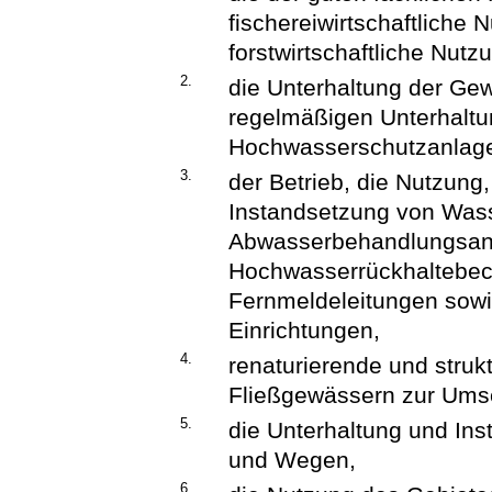
fischereiwirtschaftlich
forstwirtschaftliche Nutz
2.
die Unterhaltung der G
regelmäßigen Unterhaltu
Hochwasserschutzanlag
3.
der Betrieb, die Nutzung,
Instandsetzung von Was
Abwasserbehandlungsanl
Hochwasserrückhaltebec
Fernmeldeleitungen sow
Einrichtungen,
4.
renaturierende und str
Fließgewässern zur Umse
5.
die Unterhaltung und Ins
und Wegen,
6.