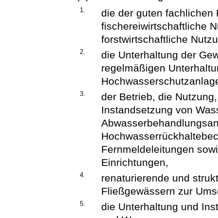
1.
die der guten fachlichen
fischereiwirtschaftlich
forstwirtschaftliche Nutz
2.
die Unterhaltung der G
regelmäßigen Unterhaltu
Hochwasserschutzanlag
3.
der Betrieb, die Nutzung,
Instandsetzung von Was
Abwasserbehandlungsanl
Hochwasserrückhaltebec
Fernmeldeleitungen sow
Einrichtungen,
4.
renaturierende und str
Fließgewässern zur Umse
5.
die Unterhaltung und Ins