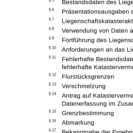
§ 5
Bestandsdaten des Liege
§ 6
Präsentationsausgaben 
§ 7
Liegenschaftskatasterak
§ 8
Verwendung von Daten an
§ 9
Fortführung des Liegens
§ 10
Anforderungen an das Li
§ 11
Fehlerhafte Bestandsdat
fehlerhafte Katasterver
§ 12
Flurstücksgrenzen
§ 13
Verschmelzung
§ 14
Antrag auf Katasterver
Datenerfassung im Zus
§ 15
Grenzbestimmung
§ 16
Abmarkung
§ 17
Bekanntgabe der Ergeb