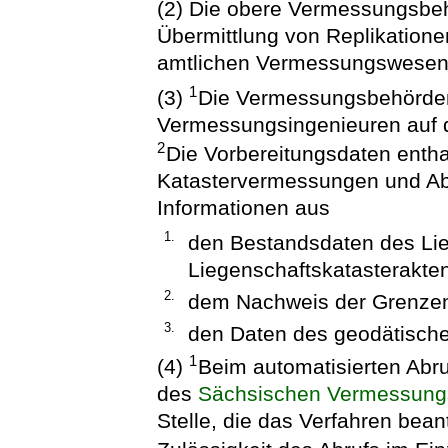
(2) Die obere Vermessungsbehö
Übermittlung von Replikation
amtlichen Vermessungswesens
1
(3)
Die Vermessungsbehörden 
Vermessungsingenieuren auf d
2
Die Vorbereitungsdaten entha
Katastervermessungen und Ab
Informationen aus
1.
den Bestandsdaten des Lie
Liegenschaftskatasterakten
2.
dem Nachweis der Grenzen
3.
den Daten des geodätisc
1
(4)
Beim automatisierten Abru
des
Sächsischen Vermessungs
Stelle, die das Verfahren beant