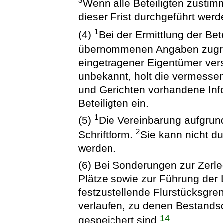
3
Wenn alle Beteiligten zustim
dieser Frist durchgeführt werd
1
(4)
Bei der Ermittlung der Be
übernommenen Angaben zugr
eingetragener Eigentümer verst
unbekannt, holt die vermesse
und Gerichten vorhandene Inf
Beteiligten ein.
1
(5)
Die Vereinbarung aufgrun
2
Schriftform.
Sie kann nicht du
werden.
(6) Bei Sonderungen zur Zerle
Plätze sowie zur Führung der
festzustellende Flurstücksgr
verlaufen, zu denen Bestands
14
gespeichert sind.