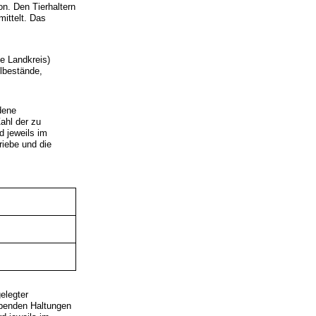
n. Den Tierhaltern
ittelt. Das
e Landkreis)
elbestände,
dene
Zahl der zu
d jeweils im
riebe und die
elegter
obenden Haltungen