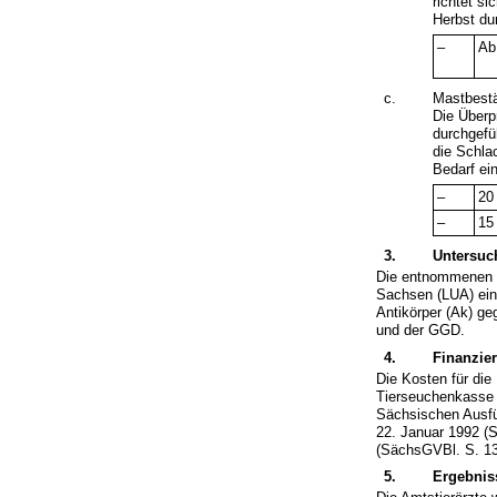
richtet s
Herbst du
–
Ab
c.
Mastbest
Die Überp
durchgefü
die Schla
Bedarf ei
–
20
–
15
3.
Untersu
Die entnommenen P
Sachsen (LUA) ein
Antikörper (Ak) ge
und der GGD.
4.
Finanzie
Die Kosten für di
Tierseuchenkasse g
Sächsischen Ausf
22. Januar 1992 (
(SächsGVBl. S. 13
5.
Ergebnis