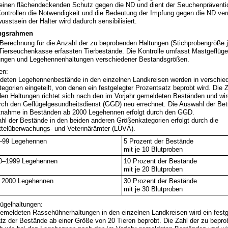
einen flächendeckenden Schutz gegen die ND und dient der Seuchenpräventio
ontrollen die Notwendigkeit und die Bedeutung der Impfung gegen die ND verm
sstsein der Halter wird dadurch sensibilisiert.
ngsrahmen
Berechnung für die Anzahl der zu beprobenden Haltungen (Stichprobengröße j
 Tierseuchenkasse erfassten Tierbestände. Die Kontrolle umfasst Mastgeflüg
ungen und Legehennenhaltungen verschiedener Bestandsgrößen.
en:
deten Legehennenbestände in den einzelnen Landkreisen werden in verschie
egorien eingeteilt, von denen ein festgelegter Prozentsatz beprobt wird. Die 
en Haltungen richtet sich nach den im Vorjahr gemeldeten Beständen und wir
rch den Geflügelgesundheitsdienst (GGD) neu errechnet. Die Auswahl der Bet
nahme in Beständen ab 2000 Legehennen erfolgt durch den GGD.
hl der Bestände in den beiden anderen Größenkategorien erfolgt durch die
telüberwachungs- und Veterinärämter (LÜVÄ).
–99 Legehennen
5 Prozent der Bestände
mit je 10 Blutproben
0–1999 Legehennen
10 Prozent der Bestände
mit je 20 Blutproben
 2000 Legehennen
30 Prozent der Bestände
mit je 30 Blutproben
ügelhaltungen:
emeldeten Rassehühnerhaltungen in den einzelnen Landkreisen wird ein festg
tz der Bestände ab einer Größe von 20 Tieren beprobt. Die Zahl der zu bepr