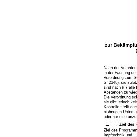
zur Bekämpfu
Nach der Verordnu
in der Fassung de
Verordnung zum Sc
S. 2348), die zule
sind nach § 7 alle
Abständen zu wied
Die Verordnung sch
sie gibt jedoch k
Kontrolle stellt d
bisherigen Untersu
oder nur eine unzu
1.
Ziel des
Ziel des Programme
Impftechnik und L