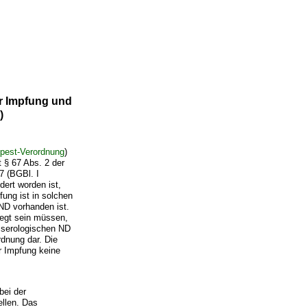
r Impfung und
)
lpest-Verordnung
)
 § 67 Abs. 2 der
7 (BGBl. I
dert worden ist,
ung ist in solchen
ND vorhanden ist.
legt sein müssen,
r serologischen ND
rdnung dar. Die
r Impfung keine
bei der
llen. Das