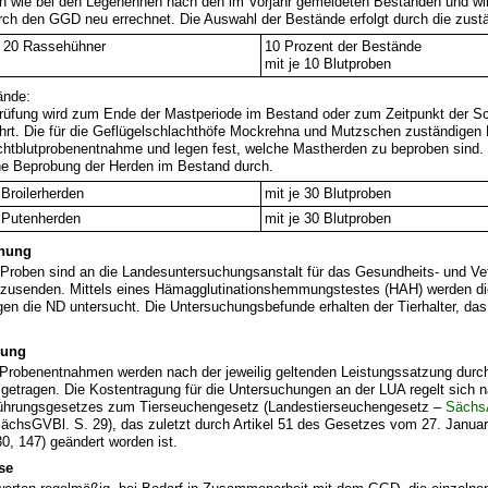
ich wie bei den Legehennen nach den im Vorjahr gemeldeten Beständen und wir
rch den GGD neu errechnet. Die Auswahl der Bestände erfolgt durch die zus
 20 Rassehühner
10 Prozent der Bestände
mit je 10 Blutproben
ände:
rüfung wird zum Ende der Mastperiode im Bestand oder zum Zeitpunkt der S
hrt. Die für die Geflügelschlachthöfe Mockrehna und Mutzschen zuständige
chtblutprobenentnahme und legen fest, welche Mastherden zu beproben sind.
ne Beprobung der Herden im Bestand durch.
 Broilerherden
mit je 30 Blutproben
 Putenherden
mit je 30 Blutproben
chung
roben sind an die Landesuntersuchungsanstalt für das Gesundheits- und Ve
zusenden. Mittels eines Hämagglutinationshemmungstestes (HAH) werden di
gen die ND untersucht. Die Untersuchungsbefunde erhalten der Tierhalter, d
rung
e Probenentnahmen werden nach der jeweilig geltenden Leistungssatzung durc
etragen. Die Kostentragung für die Untersuchungen an der LUA regelt sich n
ührungsgesetzes zum Tierseuchengesetz (Landestierseuchengesetz –
Sächs
SächsGVBl. S. 29), das zuletzt durch Artikel 51 des Gesetzes vom 27. Janua
0, 147) geändert worden ist.
se