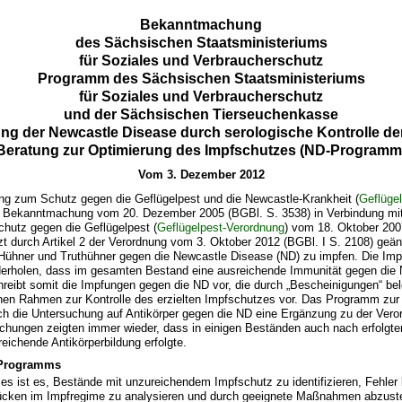
Bekanntmachung
des Sächsischen Staatsministeriums
für Soziales und Verbraucherschutz
Programm des Sächsischen Staatsministeriums
für Soziales und Verbraucherschutz
und der Sächsischen Tierseuchenkasse
ng der Newcastle Disease durch serologische Kontrolle de
Beratung zur Optimierung des Impfschutzes (ND-Programm
Vom 3. Dezember 2012
ng zum Schutz gegen die Geflügelpest und die Newcastle-Krankheit (
Geflüge
r Bekanntmachung vom 20. Dezember 2005 (BGBl. S. 3538) in Verbindung mit
hutz gegen die Geflügelpest (
Geflügelpest-Verordnung
) vom 18. Oktober 200
tzt durch Artikel 2 der Verordnung vom 3. Oktober 2012 (BGBl. I S. 2108) geän
 Hühner und Truthühner gegen die Newcastle Disease (ND) zu impfen. Die Impf
erholen, dass im gesamten Bestand eine ausreichende Immunität gegen die 
reibt somit die Impfungen gegen die ND vor, die durch „Bescheinigungen“ be
einen Rahmen zur Kontrolle des erzielten Impfschutzes vor. Das Programm zu
urch die Untersuchung auf Antikörper gegen die ND eine Ergänzung zu der Vero
chungen zeigten immer wieder, dass in einigen Beständen auch nach erfolgte
reichende Antikörperbildung erfolgte.
 Programms
s ist es, Bestände mit unzureichendem Impfschutz zu identifizieren, Fehler 
ücken im Impfregime zu analysieren und durch geeignete Maßnahmen abzuste