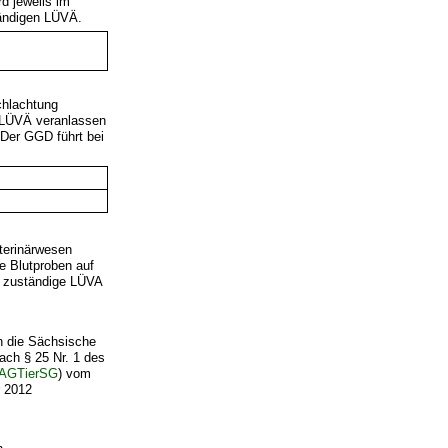
d jeweils im
tändigen LÜVÄ.
chlachtung
n LÜVÄ veranlassen
 Der GGD führt bei
terinärwesen
e Blutproben auf
as zuständige LÜVA
h die Sächsische
ach § 25 Nr. 1 des
AGTierSG
) vom
r 2012