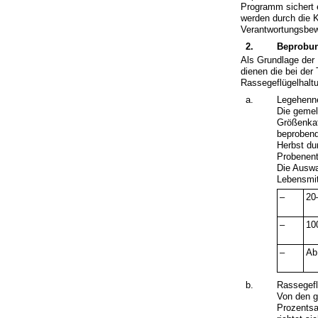
Programm sichert 
werden durch die K
Verantwortungsbewu
2.
Beprobu
Als Grundlage der 
dienen die bei der
Rassegeflügelhalt
a.
Legehenn
Die gemel
Größenkat
beprobend
Herbst du
Probenent
Die Auswa
Lebensmit
–
20
–
10
–
Ab
b.
Rassegefl
Von den g
Prozentsa