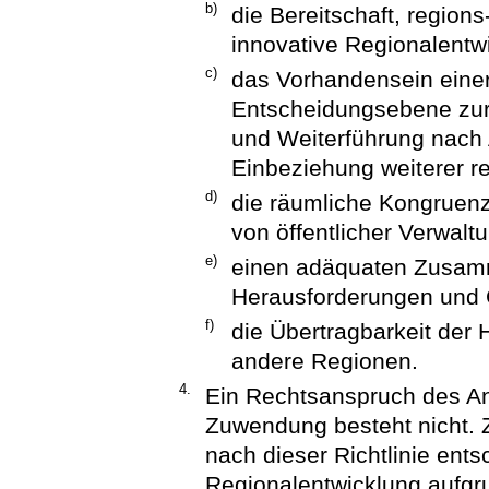
b)
die Bereitschaft, region
innovative Regionalentw
c)
das Vorhandensein einer
Entscheidungsebene zur
und Weiterführung nach 
Einbeziehung weiterer r
d)
die räumliche Kongruenz
von öffentlicher Verwalt
e)
einen adäquaten Zusamm
Herausforderungen und 
f)
die Übertragbarkeit der
andere Regionen.
4.
Ein Rechtsanspruch des An
Zuwendung besteht nicht.
nach dieser Richtlinie ents
Regionalentwicklung aufg