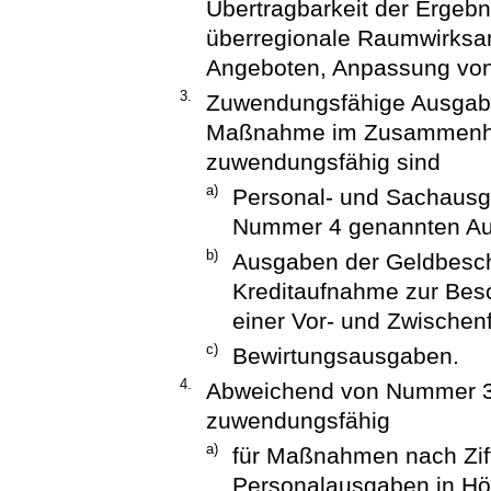
Übertragbarkeit der Ergeb
überregionale Raumwirksam
Angeboten, Anpassung von 
3.
Zuwendungsfähige Ausgaben
Maßnahme im Zusammenha
zuwendungsfähig sind
a)
Personal- und Sachaus
Nummer 4 genannten A
b)
Ausgaben der Geldbescha
Kreditaufnahme zur Besc
einer Vor- und Zwischen
c)
Bewirtungsausgaben.
4.
Abweichend von Nummer 3 
zuwendungsfähig
a)
für Maßnahmen nach Zif
Personalausgaben in Höh