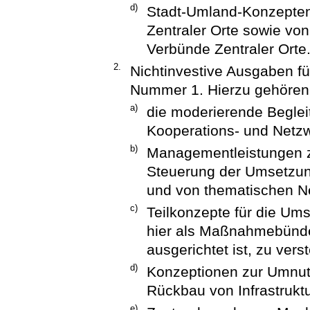
d)
Stadt-Umland-Konzepten
Zentraler Orte sowie vo
Verbünde Zentraler Orte
2.
Nichtinvestive Ausgaben f
Nummer 1. Hierzu gehören
a)
die moderierende Begle
Kooperations- und Netz
b)
Managementleistungen z
Steuerung der Umsetzun
und von thematischen N
c)
Teilkonzepte für die Ums
hier als Maßnahmebünde
ausgerichtet ist, zu vers
d)
Konzeptionen zur Umnu
Rückbau von Infrastruktu
e)