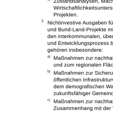
Zustandsanalysen, Machb
Wirtschaftlichkeitsunte
Projekten.
3.
Nichtinvestive Ausgaben 
und Bund-Land-Projekte mi
den interkommunalen, über
und Entwicklungsprozess be
gehören insbesondere:
a)
Maßnahmen zur nachhalt
und zum regionalen Fl
b)
Maßnahmen zur Sicherun
öffentlichen Infrastruk
dem demografischen Wan
zukunftsfähiger Gemeind
c)
Maßnahmen zur nachhal
Zusammenhang mit der V