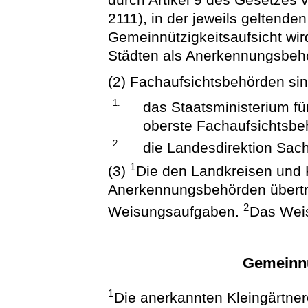
2111), in der jeweils geltend
Gemeinnützigkeitsaufsicht wir
Städten als Anerkennungsbeh
(2) Fachaufsichtsbehörden si
1.
das Staatsministerium fü
oberste Fachaufsichtsbe
2.
die Landesdirektion Sac
1
(3)
Die den Landkreisen und K
Anerkennungsbehörden übert
2
Weisungsaufgaben.
Das Weis
Gemeinnü
1
Die anerkannten Kleingärtner