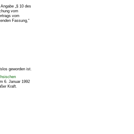
e Angabe „§ 10 des
achung vom
vertrags vom
ltenden Fassung,“
slos geworden ist.
chsischen
m 6. Januar 1992
ßer Kraft.