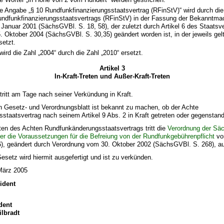
e Angabe „§ 10 Rundfunkfinanzierungsstaatsvertrag (RFinStV)“ wird durch di
ndfunkfinanzierungsstaatsvertrags (RFinStV) in der Fassung der Bekanntm
 Januar 2001 (SächsGVBl. S. 18, 58), der zuletzt durch Artikel 6 des Staats
. Oktober 2004 (SächsGVBl. S. 30,35) geändert worden ist, in der jeweils ge
setzt.
wird die Zahl „2004“ durch die Zahl „2010“ ersetzt.
Artikel 3
In-Kraft-Treten und Außer-Kraft-Treten
tritt am Tage nach seiner Verkündung in Kraft.
n Gesetz- und Verordnungsblatt ist bekannt zu machen, ob der Achte
taatsvertrag nach seinem Artikel 9 Abs. 2 in Kraft getreten oder gegenstand
reten des Achten Rundfunkänderungsstaatsvertrags tritt die
Verordnung der Sä
er die Voraussetzungen für die Befreiung von der Rundfunkgebührenpflicht
vo
), geändert durch Verordnung vom 30. Oktober 2002 (SächsGVBl. S. 268), au
setz wird hiermit ausgefertigt und ist zu verkünden.
März 2005
ident
dent
ilbradt