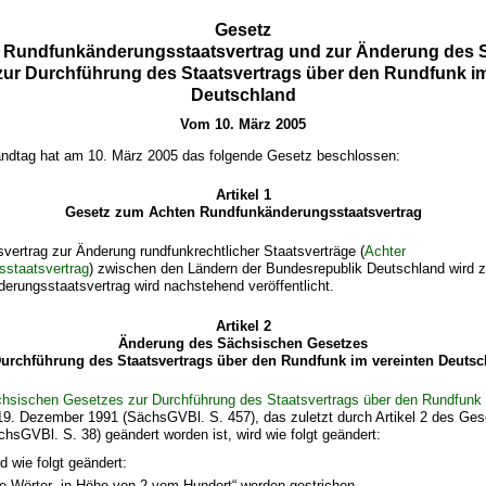
Gesetz
 Rundfunkänderungsstaatsvertrag und zur Änderung des 
zur Durchführung des Staatsvertrags über den Rundfunk im
Deutschland
Vom 10. März 2005
ndtag hat am 10. März 2005 das folgende Gesetz beschlossen:
Artikel 1
Gesetz zum Achten Rundfunkänderungsstaatsvertrag
ertrag zur Änderung rundfunkrechtlicher Staatsverträge (
Achter
staatsvertrag
) zwischen den Ländern der Bundesrepublik Deutschland wird 
rungsstaatsvertrag wird nachstehend veröffentlicht.
Artikel 2
Änderung des Sächsischen Gesetzes
Durchführung des Staatsvertrags über den Rundfunk im vereinten Deutsc
hsischen Gesetzes zur Durchführung des Staatsvertrags über den Rundfunk 
9. Dezember 1991 (SächsGVBl. S. 457), das zuletzt durch Artikel 2 des Ge
hsGVBl. S. 38) geändert worden ist, wird wie folgt geändert:
d wie folgt geändert:
e Wörter „in Höhe von 2 vom Hundert“ werden gestrichen.