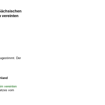
Sächsischen
 vereinten
zugestimmt. Der
hland
im vereinten
setzes vom