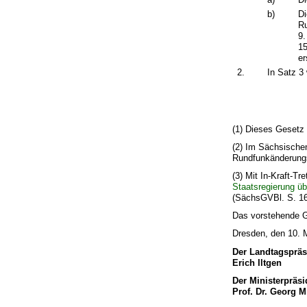
b)
Di
Ru
9.
15
er
2.
In Satz 3 
(1) Dieses Gesetz 
(2) Im Sächsische
Rundfunkänderungss
(3) Mit In-Kraft-T
Staatsregierung üb
(SächsGVBl. S. 16
Das vorstehende Ge
Dresden, den 10. 
Der Landtagspräs
Erich Iltgen
Der Ministerpräsi
Prof. Dr. Georg M