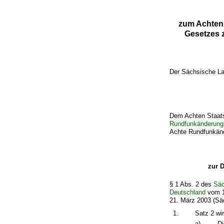
zum Achten
Gesetzes 
Der Sächsische La
Dem Achten Staatsv
Rundfunkänderungs
Achte Rundfunkände
zur 
§ 1 Abs. 2 des
Säc
Deutschland
vom 1
21. März 2003 (Säc
1.
Satz 2 wir
a)
Di