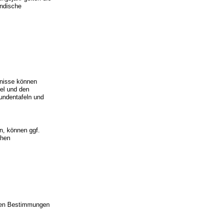
ändische
tnisse können
fel und den
undentafeln und
n, können ggf.
chen
einen Bestimmungen