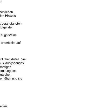
er
achlichen
nden Hinweis
t veranstalteten
 folgenden
Zeugnis/eine
unterbleibt auf
lichen Anteil. Sie
es Bildungsganges
onstigen
staltung des
eutsche.
bemühen und sie
sehen: