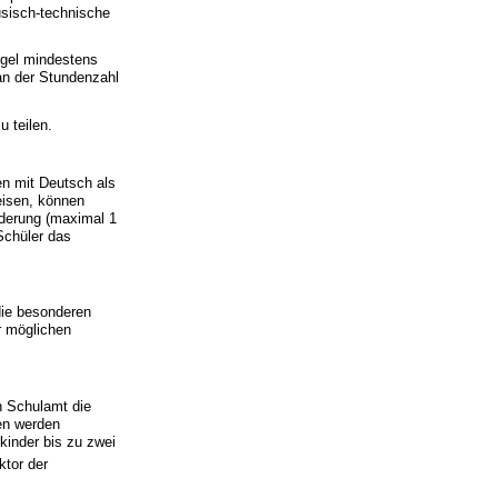
usisch-technische
egel mindestens
an der Stundenzahl
 teilen.
en mit Deutsch als
eisen, können
rderung (maximal 1
Schüler das
die besonderen
r möglichen
n Schulamt die
en werden
kinder bis zu zwei
ktor der