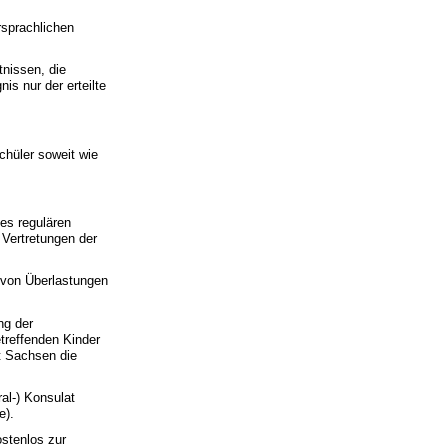
sprachlichen
nissen, die
s nur der erteilte
chüler soweit wie
es regulären
 Vertretungen der
g von Überlastungen
ng der
treffenden Kinder
at Sachsen die
al-) Konsulat
e).
stenlos zur