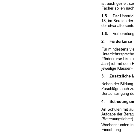
ist auch gezielt s
Fächer sollen nac
1.5.
Der Unterricht
18, im Bereich de
der etwa altersent
1.6.
Vorbereitungsk
2. Förderkurse
Für mindestens vie
Unterrichtssprach
Förderkurse bis zu
Jahr) ist mit dem 
jeweilige Klassen- 
3. Zusätzliche
Neben der Bildung
Zuschläge auch zu
Benachteiligung d
4. Betreuungs
An Schulen mit au
Aufgabe der Berat
(Betreuungslehrer)
Wochenstunden in
Einrichtung.