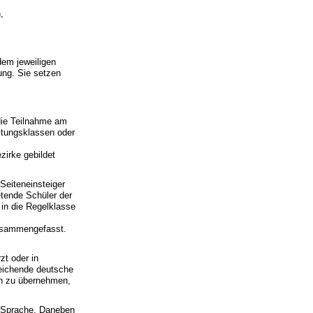
,
dem jeweiligen
ung. Sie setzen
die Teilnahme am
eitungsklassen oder
irke gebildet
Seiteneinsteiger
etende Schüler der
 in die Regelklasse
zusammengefasst.
zt oder in
reichende deutsche
en zu übernehmen,
n Sprache. Daneben