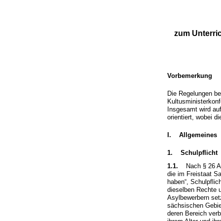
zum Unterric
Vorbemerkung
Die Regelungen bet
Kultusministerkonf
Insgesamt wird auf
orientiert, wobei d
I. Allgemeines
1. Schulpflicht
1.1.
Nach § 26 A
die im Freistaat S
haben“, Schulpflic
dieselben Rechte u
Asylbewerbern setz
sächsischen Gebie
deren Bereich verb