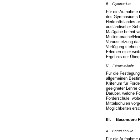
B Gymnasium
Für die Aufnahme i
des Gymnasiums kan
Herkunftslandes an
ausländischer Schü
Maßgabe befreit we
Muttersprache/Hei
Voraussetzung dafü
Verfügung stehen s
Erlernen einer wei
Ergebnis der Über
C Förderschule
Für die Festlegung
allgemeinen Besti
Kriterium für Förd
geeigneter Lehrer 
Darüber, welche Fo
Förderschule, wobe
Mittelschulen vor
Möglichkeiten ers
III. Besondere R
A Berufsschule
Für die Aufnahme a