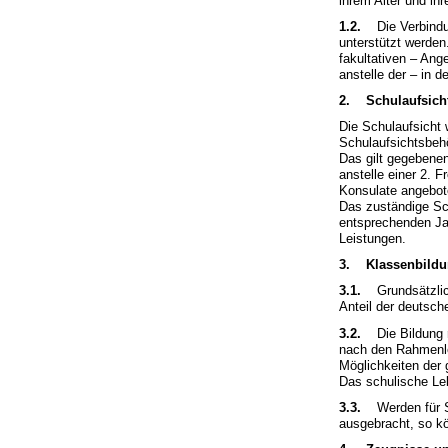
ihrem Alter und ih
1.2.
Die Verbindung
unterstützt werden
fakultativen – Ang
anstelle der – in 
2. Schulaufsich
Die Schulaufsicht
Schulaufsichtsbe
Das gilt gegebenen
anstelle einer 2. 
Konsulate angebote
Das zuständige Sch
entsprechenden Jah
Leistungen.
3. Klassenbild
3.1.
Grundsätzlich
Anteil der deutsche
3.2.
Die Bildung re
nach den Rahmenleh
Möglichkeiten der
Das schulische Le
3.3.
Werden für Sc
ausgebracht, so kö