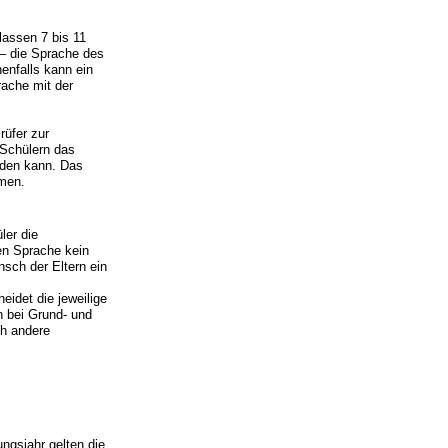
lassen 7 bis 11
 – die Sprache des
enfalls kann ein
rache mit der
rüfer zur
 Schülern das
rden kann. Das
hmen.
ler die
en Sprache kein
nsch der Eltern ein
eidet die jeweilige
n bei Grund- und
ch andere
ngsjahr gelten die