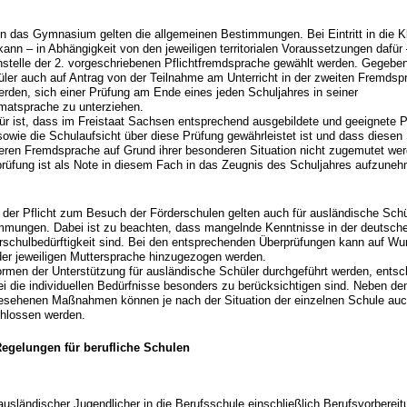
n das Gymnasium gelten die allgemeinen Bestimmungen. Bei Eintritt in die K
n – in Abhängigkeit von den jeweiligen territorialen Voraussetzungen dafür
stelle der 2. vorgeschriebenen Pflichtfremdsprache gewählt werden. Gegeben
ler auch auf Antrag von der Teilnahme am Unterricht in der zweiten Fremdsp
rden, sich einer Prüfung am Ende eines jeden Schuljahres in seiner
matsprache zu unterziehen.
r ist, dass im Freistaat Sachsen entsprechend ausgebildete und geeignete P
owie die Schulaufsicht über diese Prüfung gewährleistet ist und dass diesen
teren Fremdsprache auf Grund ihrer besonderen Situation nicht zugemutet we
prüfung ist als Note in diesem Fach in das Zeugnis des Schuljahres aufzune
 der Pflicht zum Besuch der Förderschulen gelten auch für ausländische Schü
mmungen. Dabei ist zu beachten, dass mangelnde Kenntnisse in der deutsch
erschulbedürftigkeit sind. Bei den entsprechenden Überprüfungen kann auf Wu
der jeweiligen Muttersprache hinzugezogen werden.
rmen der Unterstützung für ausländische Schüler durchgeführt werden, entsch
i die individuellen Bedürfnisse besonders zu berücksichtigen sind. Neben de
gesehenen Maßnahmen können je nach der Situation der einzelnen Schule au
chlossen werden.
egelungen für berufliche Schulen
usländischer Jugendlicher in die Berufsschule einschließlich Berufsvorbereitu