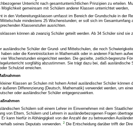
achbezogener Unterricht nach gesamtunterrichtlichen Prinzipien zu erteilen. M
h Möglichkeit gemeinsam mit Schülern anderer Klassen unterrichtet werden,
 in den Vorbereitungsklassen umfasst im Bereich der Grundschule in der R
r Mittelschule mindestens 25 Wochenstunden; er soll sich im Gesamtumfang 
sprechenden Klassenstufen ausrichten.
lassen können ab zwanzig Schüler geteilt werden. Ab 34 Schüler sind sie zu
r ausländische Schüler der Grund- und Mittelschulen, die noch Schwierigkeit
e haben oder die Kenntnislücken in Mathematik oder in anderen Fächern aufw
 vier Wochenstunden eingerichtet werden. Die gezielte, zeitlich-begrenzte Fö
Regelunterricht sorgfältig abzustimmen. Sie trägt dazu bei, daß ausländische 
oder Schulziel erreichen.
 Maßnahmen
 kleiner Klassen an Schulen mit hohem Anteil ausländischer Schüler können 
r äußeren Differenzierung (Deutsch, Mathematik) verwendet werden, um eine
eutscher oder ausländischer Schüler entgegenzuwirken.
maßnahmen
sländischen Schülern soll einem Lehrer im Einvernehmen mit dem Staatliche
ung von Eltern, Schülern und Lehrern in ausländerbezogenen Fragen übertrag
. Er kann hierfür in Abhängigkeit von der Anzahl der zu betreuenden Ausländer
2
nerhalb seines Deputats verwenden.
Die Entscheidung darüber trifft der Dire