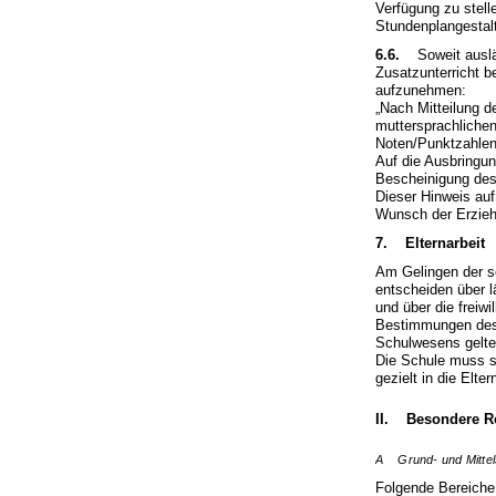
Verfügung zu stel
Stundenplangestalt
6.6.
Soweit ausländ
Zusatzunterricht b
aufzunehmen:
„Nach Mitteilung d
muttersprachliche
Noten/Punktzahlen e
Auf die Ausbringun
Bescheinigung des
Dieser Hinweis auf
Wunsch der Erzieh
7. Elternarbeit
Am Gelingen der sc
entscheiden über l
und über die freiw
Bestimmungen des 
Schulwesens gelten
Die Schule muss s
gezielt in die Elte
II. Besondere Re
A Grund- und Mittel
Folgende Bereiche 