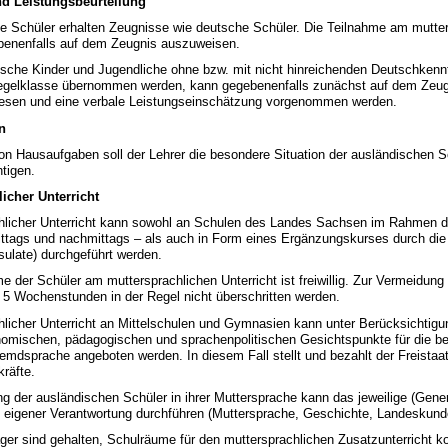
d Leistungsbeurteilung
Schüler erhalten Zeugnisse wie deutsche Schüler. Die Teilnahme am mutter
ebenenfalls auf dem Zeugnis auszuweisen.
he Kinder und Jugendliche ohne bzw. mit nicht hinreichenden Deutschkennt
Regelklasse übernommen werden, kann gegebenenfalls zunächst auf dem Zeugni
iesen und eine verbale Leistungseinschätzung vorgenommen werden.
n
von Hausaufgaben soll der Lehrer die besondere Situation der ausländischen S
tigen.
icher Unterricht
icher Unterricht kann sowohl an Schulen des Landes Sachsen im Rahmen d
ittags und nachmittags – als auch in Form eines Ergänzungskurses durch die
ulate) durchgeführt werden.
der Schüler am muttersprachlichen Unterricht ist freiwillig. Zur Vermeidun
n 5 Wochenstunden in der Regel nicht überschritten werden.
cher Unterricht an Mittelschulen und Gymnasien kann unter Berücksichtigu
nomischen, pädagogischen und sprachenpolitischen Gesichtspunkte für die be
Fremdsprache angeboten werden. In diesem Fall stellt und bezahlt der Freista
kräfte.
der ausländischen Schüler in ihrer Muttersprache kann das jeweilige (Gener
n eigener Verantwortung durchführen (Muttersprache, Geschichte, Landeskund
r sind gehalten, Schulräume für den muttersprachlichen Zusatzunterricht ko