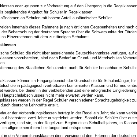
klassen oder -gruppen zur Vorbereitung auf den Übergang in die Regelklassen
ls begleitendes Angebot für Schüler in Regelklassen,
Maßnahmen an Schulen mit hohem Anteil ausländischer Schüler.
heiden innerhalb dieses Rahmens je nach örtlichen Gegebenheiten und nach 
 der Beherrschung der deutschen Sprache über die Schwerpunkte der Förder
h ins Einvernehmen mit dem zuständigen Schulamt.
sklassen
he Schüler, die nicht über ausreichende Deutschkenntnisse verfügen, auf 
lklassen vorzubereiten, sind nach Bedarf an Grund- und Mittelschulen Vorber
ten.
stimmung des Staatlichen Schulamtes auch für Schüler benachbarter Schulbez
lassen können im Eingangsbereich der Grundschule für Schulanfänger, für 
telschule in pädagogisch vertretbaren kombinierten Klassen und für neu eintr
det werden, bei denen in der verbleibenden Zeit eine erfolgreiche Eingliederung
s Hauptschulabschlusses nicht mehr erwartet werden kann.
ngsklassen werden in der Regel Schüler verschiedener Sprachzugehörigkeit 
 durch deutsche Lehrkräfte erteilt.
er der Vorbereitungsklassen beträgt in der Regel ein Jahr; sie kann verkür
n auf höchstens zwei Jahre ausgedehnt werden. Sobald die Schüler über aus
erfügen, sind sie, in der Regel zum Beginn eines Schulhalbjahres, in Klass
w. im allgemeinen ihrem Leistungsstand entsprechen.
t in den Vorbereitungsklassen dient vorwiegend dem Erlernen der deutsche