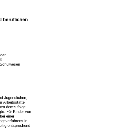
d beruflichen
 der
79.
e Schulwesen
und Jugendlichen,
r Arbeitsstätte
aben demzufolge
gte. Für Kinder von
bei einer
ngsverfahrens in
eitig entsprechend