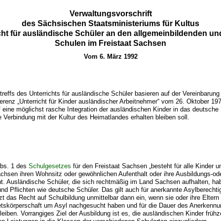
Verwaltungsvorschrift
des Sächsischen Staatsministeriums für Kultus
ht für ausländische Schüler an den allgemeinbildenden un
Schulen im Freistaat Sachsen
Vom 6. März 1992
reffs des Unterrichts für ausländische Schüler basieren auf der Vereinbarung
erenz „Unterricht für Kinder ausländischer Arbeitnehmer“ vom 26. Oktober 19
 eine möglichst rasche Integration der ausländischen Kinder in das deutsch
ie Verbindung mit der Kultur des Heimatlandes erhalten bleiben soll.
bs. 1 des
Schulgesetzes
für den Freistaat Sachsen „besteht für alle Kinder 
achsen ihren Wohnsitz oder gewöhnlichen Aufenthalt oder ihre Ausbildungs-ode
ht. Ausländische Schüler, die sich rechtmäßig im Land Sachsen aufhalten, h
nd Pflichten wie deutsche Schüler. Das gilt auch für anerkannte Asylberechti
t das Recht auf Schulbildung unmittelbar dann ein, wenn sie oder ihre Eltern 
tskörperschaft um Asyl nachgesucht haben und für die Dauer des Anerkennu
leiben. Vorrangiges Ziel der Ausbildung ist es, die ausländischen Kinder frühz