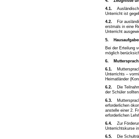
4. Zeugnisse un
4.1.
Ausländische 
Unterricht ist geg
4.2.
Für ausländisc
erstmals in eine 
Unterricht ausgew
5. Hausaufgabe
Bei der Erteilung 
möglich berücksich
6. Muttersprachl
6.1.
Muttersprachl
Unterrichts – vorm
Heimatländer (Kons
6.2.
Die Teilnahme 
der Schüler sollte
6.3.
Muttersprachli
erforderlichen öko
anstelle einer 2. 
erforderlichen Lehr
6.4.
Zur Förderung 
Unterrichtskurse i
6.5.
Die Schulträge