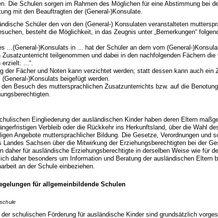
len. Die Schulen sorgen im Rahmen des Möglichen für eine Abstimmung bei d
ung mit den Beauftragten der (General-)Konsulate.
ische Schüler den von den (General-) Konsulaten veranstalteten mutterspr
esuchen, besteht die Möglichkeit, in das Zeugnis unter „Bemerkungen“ folge
es ...(General-)Konsulats in ... hat der Schüler an dem vom (General-)Konsula
n Zusatzunterricht teilgenommen und dabei in den nachfolgenden Fächern die
rzielt: ...“.
g der Fächer und Noten kann verzichtet werden; statt dessen kann auch ein 
 (General-)Konsulats beigefügt werden.
 den Besuch des muttersprachlichen Zusatzunterrichts bzw. auf die Benotung 
ungsberechtigten.
hulischen Eingliederung der ausländischen Kinder haben deren Eltern maßgeb
ängerfristigen Verbleib oder die Rückkehr ins Herkunftsland, über die Wahl d
illigen Angebote muttersprachlicher Bildung. Die Gesetze, Verordnungen und s
Landes Sachsen über die Mitwirkung der Erziehungsberechtigten bei der Ge
 daher für ausländische Erziehungsberechtigte in derselben Weise wie für d
ich daher besonders um Information und Beratung der ausländischen Eltern 
rnarbeit an der Schule einbeziehen.
gelungen für allgemeinbildende Schulen
schule
der schulischen Förderung für ausländische Kinder sind grundsätzlich vorge