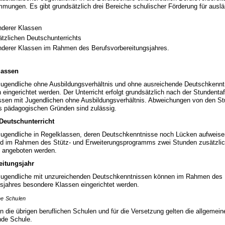
mungen. Es gibt grundsätzlich drei Bereiche schulischer Förderung für ausl
nderer Klassen
ätzlichen Deutschunterrichts
nderer Klassen im Rahmen des Berufsvorbereitungsjahres.
lassen
Jugendliche ohne Ausbildungsverhältnis und ohne ausreichende Deutschkenn
eingerichtet werden. Der Unterricht erfolgt grundsätzlich nach der Stundenta
assen mit Jugendlichen ohne Ausbildungsverhältnis. Abweichungen von den St
s pädagogischen Gründen sind zulässig.
Deutschunterricht
Jugendliche in Regelklassen, deren Deutschkenntnisse noch Lücken aufweise
nd im Rahmen des Stütz- und Erweiterungsprogramms zwei Stunden zusätzli
s angeboten werden.
eitungsjahr
Jugendliche mit unzureichenden Deutschkenntnissen können im Rahmen des
sjahres besondere Klassen eingerichtet werden.
he Schulen
n die übrigen beruflichen Schulen und für die Versetzung gelten die allgem
nde Schule.