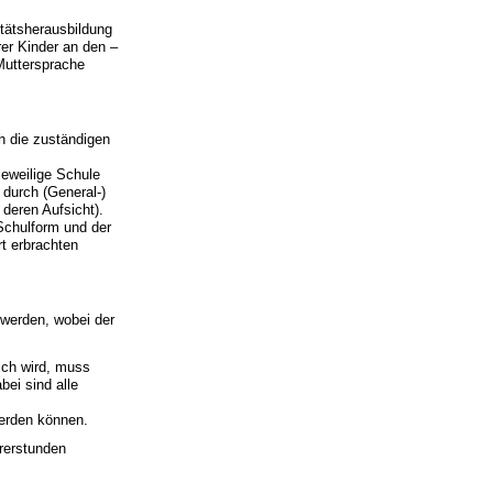
tätsherausbildung
rer Kinder an den –
 Muttersprache
h die zuständigen
jeweilige Schule
 durch (General-)
 deren Aufsicht).
Schulform und der
t erbrachten
werden, wobei der
ich wird, muss
ei sind alle
werden können.
rerstunden