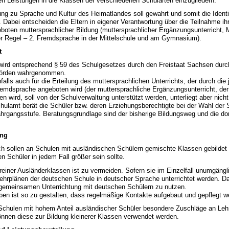
ren Leistungen in die Klassen der verschiedenen Schularten einzugliedern.
 zu Sprache und Kultur des Heimatlandes soll gewahrt und somit die Identi
. Dabei entscheiden die Eltern in eigener Verantwortung über die Teilnahme ih
eboten muttersprachlicher Bildung (muttersprachlicher Ergänzungsunterricht,
der Regel – 2. Fremdsprache in der Mittelschule und am Gymnasium).
t
 wird entsprechend § 59 des Schulgesetzes durch den Freistaat Sachsen durc
hörden wahrgenommen.
falls auch für die Erteilung des muttersprachlichen Unterrichts, der durch die 
Fremdsprache angeboten wird (der muttersprachliche Ergänzungsunterricht, der
n wird, soll von der Schulverwaltung unterstützt werden, unterliegt aber nicht
ulamt berät die Schüler bzw. deren Erziehungsberechtigte bei der Wahl der 
rgangsstufe. Beratungsgrundlage sind der bisherige Bildungsweg und die dor
ung
 sollen an Schulen mit ausländischen Schülern gemischte Klassen gebildet 
n Schüler in jedem Fall größer sein sollte.
iner Ausländerklassen ist zu vermeiden. Sofern sie im Einzelfall unumgängl
rplänen der deutschen Schule in deutscher Sprache unterrichtet werden. Dab
 gemeinsamen Unterrichtung mit deutschen Schülern zu nutzen.
ben ist so zu gestalten, dass regelmäßige Kontakte aufgebaut und gepflegt 
hulen mit hohem Anteil ausländischer Schüler besondere Zuschläge an Leh
nnen diese zur Bildung kleinerer Klassen verwendet werden.