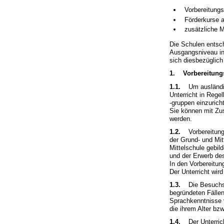
Vorbereitungs
Förderkurse a
zusätzliche 
Die Schulen entsc
Ausgangsniveau in
sich diesbezüglic
1. Vorbereitung
1.1.
Um ausländisc
Unterricht in Rege
-gruppen einzurich
Sie können mit Zu
werden.
1.2.
Vorbereitungsk
der Grund- und Mit
Mittelschule gebil
und der Erwerb de
In den Vorbereitu
Der Unterricht wird
1.3.
Die Besuchsdau
begründeten Fälle
Sprachkenntnisse v
die ihrem Alter bz
1.4.
Der Unterrich