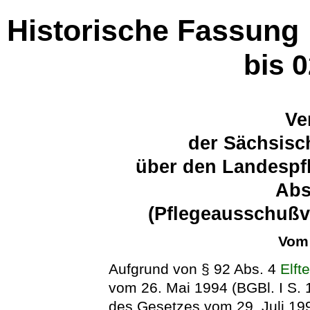
Historische Fassung
bis 
Ve
der Sächsisc
über den Landespf
Abs
(Pflegeausschußv
Vom 
Aufgrund von § 92 Abs. 4
Elft
vom 26. Mai 1994 (BGBl. I S. 1
des Gesetzes vom 29. Juli 1994