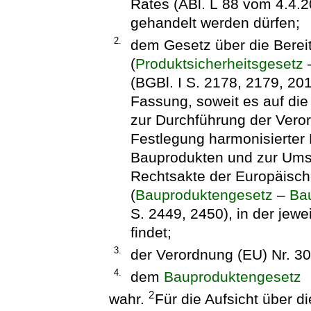
Rates (ABl. L 88 vom 4.4.2
gehandelt werden dürfen;
2.
dem Gesetz über die Berei
(
Produktsicherheitsgesetz
(BGBl. I S. 2178, 2179, 201
Fassung, soweit es auf d
zur Durchführung der Vero
Festlegung harmonisierter
Bauprodukten und zur Ums
Rechtsakte der Europäisch
(
Bauproduktengesetz
–
Ba
S. 2449, 2450), in der je
findet;
3.
der Verordnung (EU) Nr. 3
4.
dem
Bauproduktengesetz
2
wahr.
Für die Aufsicht über 