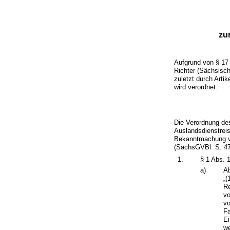
zu
Aufgrund von § 17
Richter (Sächsisc
zuletzt durch Art
wird verordnet:
Die Verordnung de
Auslandsdienstrei
Bekanntmachung vo
(SächsGVBl. S. 471
1.
§ 1 Abs. 1
a)
Ab
„(
R
vo
vo
Fa
Ei
we