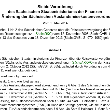
Siebte Verordnung
des Sächsischen Staatsministeriums der Finanzen
r Änderung der Sächsischen Auslandsreisekostenverordn
Vom 9. Mai 2014
 Abs. 1 Nr. 2 des Sächsischen Gesetzes über die Reisekostenvergütung der
hes Reisekostengesetz –
SächsRKG
) vom 12. Dezember 2008 (SächsGVBl. S
ikel 13 des Gesetzes vom 18. Dezember 2013 (SächsGVBl. S. 970, 1080) geänd
Artikel 1
s Sächsischen Staatsministeriums der Finanzen über die Reisekostenvergütu
sen (Sächsische Auslandsreisekostenverordnung –
SächsARKVO
) in der Fas
m 2. Oktober 2012 (SächsGVBl. S. 535), geändert durch Verordnung vom 4.
), wird wie folgt geändert:
 wird wie folgt geändert:
satz 1 wird wie folgt gefasst:
1) Das Auslandstagegeld wird abweichend von § 6 Abs. 1 des Sächsischen Ge
eisekostenvergütung der Beamten und Richter (Sächsisches Reisekostenge
m 12. Dezember 2008 (SächsGVBl. S. 866, 876), das zuletzt durch Artikel 
m 18. Dezember 2013 (SächsGVBl. S. 970, 1080) geändert worden ist, in der
ssung, für Auslandsdienstreisen nach § 9 Abs. 4a Satz 5 Halbsatz 1, Satz 3 
nkommensteuergesetzes (EStG) in Höhe der Beträge gezahlt, wie sie in der A
rden. Für Auslandsdienstreisen nach § 9 Abs. 4a Satz 5 Halbsatz 1, Satz 3 