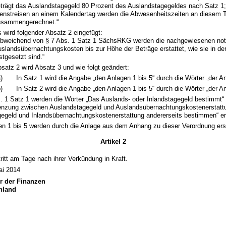
trägt das Auslandstagegeld 80 Prozent des Auslandstagegeldes nach Satz 1;
enstreisen an einem Kalendertag werden die Abwesenheitszeiten an diesem 
usammengerechnet.“
 wird folgender Absatz 2 eingefügt:
Abweichend von § 7 Abs. 1 Satz 1 SächsRKG werden die nachgewiesenen no
slandsübernachtungskosten bis zur Höhe der Beträge erstattet, wie sie in de
stgesetzt sind.“
satz 2 wird Absatz 3 und wie folgt geändert:
)
In Satz 1 wird die Angabe „den Anlagen 1 bis 5“ durch die Wörter „der An
)
In Satz 2 wird die Angabe „den Anlagen 1 bis 5“ durch die Wörter „der An
s. 1 Satz 1 werden die Wörter „Das Auslands- oder Inlandstagegeld bestimmt“
enzung zwischen Auslandstagegeld und Auslandsübernachtungskostenerstattu
gegeld und Inlandsübernachtungskostenerstattung andererseits bestimmen“ er
en 1 bis 5 werden durch die Anlage aus dem Anhang zu dieser Verordnung ers
Artikel 2
ritt am Tage nach ihrer Verkündung in Kraft.
ai 2014
er der Finanzen
Unland