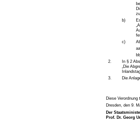
be
Di
z
b)
Es
„
Au
fe
c)
Ab
aa
bb
2.
In § 2 Ab
„Die Abgr
Inlandsta
3.
Die Anlag
Diese Verordnung t
Dresden, den 9. M
Der Staatsminist
Prof. Dr. Georg 