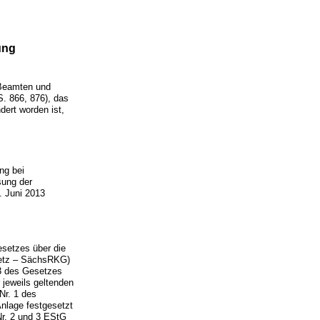
ung
 Beamten und
. 866, 876), das
ert worden ist,
ng bei
sung der
 Juni 2013
setzes über die
setz – SächsRKG)
13 des Gesetzes
 jeweils geltenden
Nr. 1 des
nlage festgesetzt
Nr. 2 und 3 EStG