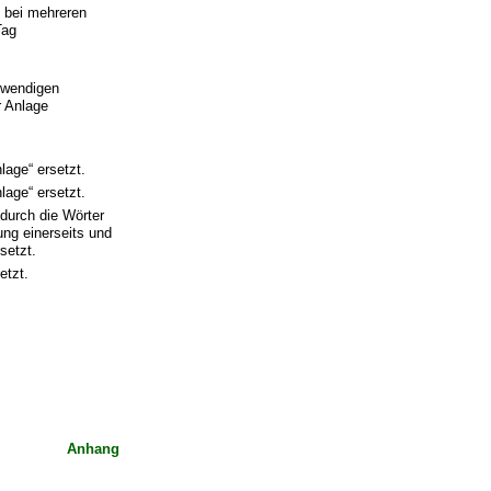
 bei mehreren
Tag
twendigen
r Anlage
lage“ ersetzt.
lage“ ersetzt.
 durch die Wörter
ng einerseits und
setzt.
etzt.
Anhang