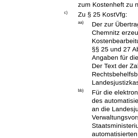
zum Kostenheft zu 
c)
Zu § 25 KostVfg:
aa)
Der zur Übertr
Chemnitz erzeu
Kostenbearbeit
§§ 25 und 27 A
Angaben für di
Der Text der Z
Rechtsbehelfsb
Landesjustizka
bb)
Für die elektro
des automatisi
an die Landesju
Verwaltungsvor
Staatsministeri
automatisierte