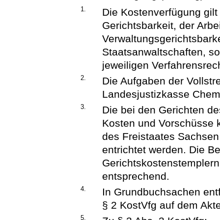
1.
Die Kostenverfügung gilt 
Gerichtsbarkeit, der Arbei
Verwaltungsgerichtsbarkei
Staatsanwaltschaften, so
jeweiligen Verfahrensrec
2.
Die Aufgaben der Vollst
Landesjustizkasse Che
3.
Die bei den Gerichten d
Kosten und Vorschüsse k
des Freistaates Sachse
entrichtet werden. Die 
Gerichtskostenstemplern
entsprechend.
4.
In Grundbuchsachen entf
§ 2 KostVfg auf dem Akt
5.