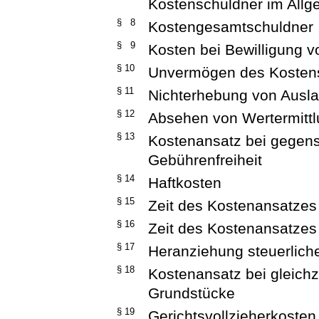
Kostenschuldner im All
§ 8
Kostengesamtschuldner
§ 9
Kosten bei Bewilligung v
§ 10
Unvermögen des Kostens
§ 11
Nichterhebung von Ausl
§ 12
Absehen von Wertermitt
§ 13
Kostenansatz bei gegens
Gebührenfreiheit
§ 14
Haftkosten
§ 15
Zeit des Kostenansatzes
§ 16
Zeit des Kostenansatzes
§ 17
Heranziehung steuerlich
§ 18
Kostenansatz bei gleichz
Grundstücke
§ 19
Gerichtsvollzieherkosten