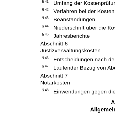
§ 41
Umfang der Kostenprüfu
§ 42
Verfahren bei der Koste
§ 43
Beanstandungen
§ 44
Niederschrift über die K
§ 45
Jahresberichte
Abschnitt 6
Justizverwaltungskosten
§ 46
Entscheidungen nach d
§ 47
Laufender Bezug von Ab
Abschnitt 7
Notarkosten
§ 48
Einwendungen gegen di
A
Allgemei