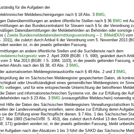
uständig für die Aufgaben der
 elektronischer Meldebescheinigungen nach § 18 Abs. 3
BMG
,
gen Datenübermittlungen an andere öffentliche Stellen nach § 36
BMG
mit A
mittlungen an das Bundeszentralamt für Steuern nach § 5c der Verordnung z
mäßigen Datenübermittlungen der Meldebehörden an Behörden oder sonstige öf
es (
Zweite Bundesmeldedatenübermittlungsverordnung
–
2. BMeldDÜV
) vom 
S. 1011), die zuletzt durch Artikel 6 der Verordnung vom 5. November 2013 (B
ndert worden ist, in der jeweils geltenden Fassung,
mittlungen an andere öffentliche Stellen und die Suchdienste nach dem
stedatenschutzgesetz
vom 2. April 2009 (BGBl. I S. 690), geändert durch Arti
vom 3. Mai 2013 (BGBl. I S. 1084, 1103), in der jeweils geltenden Fassung,
ierten Abrufs nach den §§ 38, 43 Abs. 2
BMG
,
 der automatisierten Melderegisterauskünfte nach § 49 Abs. 2 und 3
BMG
,
itätsprüfung der im Sächsischen Melderegister gespeicherten Daten, ob konkr
nrichtigkeit oder Unvollständigkeit eines gemeindlichen Melderegisters im Sinn
MG
vorliegen, und für eine entsprechende Unterrichtung der betroffenen Melde
die Daten und informationstechnischen Systeme vor, die zur Erfüllung der Au
debehörden nach § 23 Abs. 3
BMG
(vorausgefüllter Meldeschein) notwendig s
mit Hilfe der Daten des Sächsischen Melderegisters Verwaltungsstatistiken f
tellen der Landesverwaltung erstellen, wenn diese zur Erfüllung deren Aufgaben
sie der Erfüllung einer Rechtspflicht dienen. § 7 Abs. 1 des Sächsischen Sta
17. Mai 1993 (SächsGVBl. S. 453), das zuletzt durch Artikel 13 des Gesetze
, 171) geändert worden ist, in der jeweils geltenden Fassung, bleibt unberühr
ihrer Aufgaben nach den Absätzen 1 bis 3 führt die SAKD das Sächsische Meld