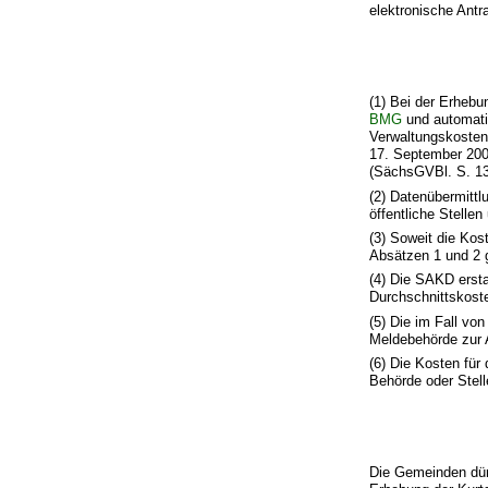
elektronische Antr
(1) Bei der Erhebu
BMG
und automati
Verwaltungskosten
17. September 200
(SächsGVBl. S. 130
(2) Datenübermitt
öffentliche Stellen
(3) Soweit die Ko
Absätzen 1 und 2 
(4) Die SAKD ersta
Durchschnittskost
(5) Die im Fall vo
Meldebehörde zur 
(6) Die Kosten für
Behörde oder Stell
Die Gemeinden dür