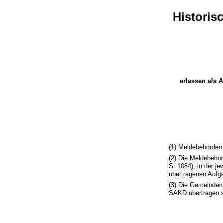
Histori
erlassen als A
(1) Meldebehörden
(2) Die Meldebehö
S. 1084), in der j
übertragenen Aufg
(3) Die Gemeinden
SAKD übertragen s