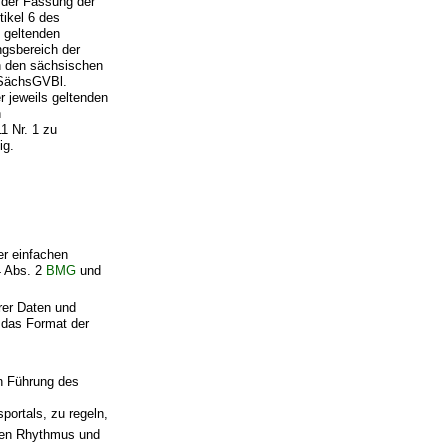
n der Fassung der
ikel 6 des
 geltenden
gsbereich der
n den sächsischen
(SächsGVBl.
r jeweils geltenden
h
1 Nr. 1 zu
ig.
er einfachen
4 Abs. 2
BMG
und
erer Daten und
d das Format der
en Führung des
portals, zu regeln,
ichen Rhythmus und