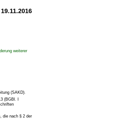
 19.11.2016
erung weiterer
eitung (SAKD).
13 (BGBl. I
chriften
 die nach § 2 der