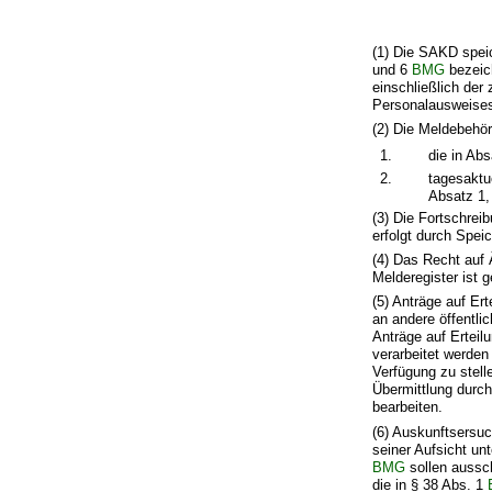
(1) Die SAKD speic
und 6
BMG
bezeic
einschließlich der
Personalausweises
(2) Die Meldebehö
1.
die in Ab
2.
tagesaktu
Absatz 1,
(3) Die Fortschrei
erfolgt durch Spei
(4) Das Recht auf
Melderegister ist 
(5) Anträge auf Er
an andere öffentli
Anträge auf Erteil
verarbeitet werden
Verfügung zu stell
Übermittlung durc
bearbeiten.
(6) Auskunftsersuc
seiner Aufsicht un
BMG
sollen aussc
die in § 38 Abs. 1