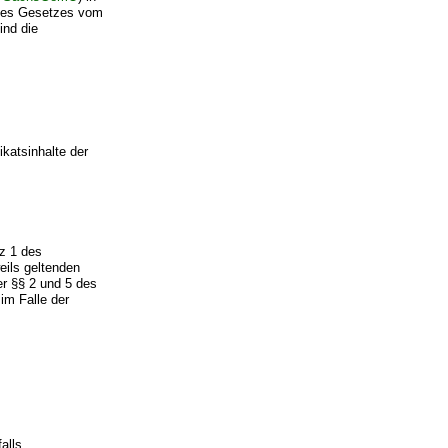
 des Gesetzes vom
ind die
ikatsinhalte der
z 1 des
ils geltenden
r §§ 2 und 5 des
im Falle der
alls