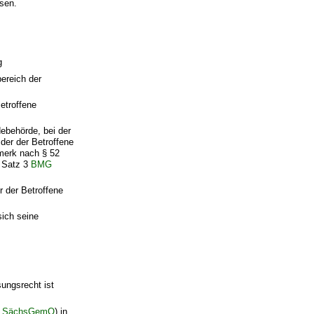
hsen.
g
bereich der
etroffene
ebehörde, bei der
 der der Betroffene
rmerk nach § 52
2 Satz 3
BMG
r der Betroffene
sich seine
ungsrecht ist
(
SächsGemO
) in