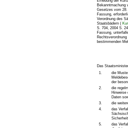
Erhebung der Kur
Bekanntmachung vo
Gesetzes vom 28. 
Fassung, erforder
Verordnung des Sä
Staatsbädern (
Kur
S. 704, 2004 S. 24
Fassung, unterfal
Rechtsverordnung 
bestimmenden Meld
Das Staatsministe
1.
die Muste
Meldebesc
der beson
2.
die regel
Hinweise 
Daten sow
3.
die weite
4.
das Verfa
Sächsisch
Sicherhei
5.
das Verfa