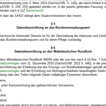
ekanntmachung vom 3. März 2014 (SächsGVBl. S. 146), die durch Artikel 6
hsGVBl. S. 234, 237) geändert worden ist, in der jeweils geltenden Fassung, s
ehörden nach § 112
SächsGemO
.
ht über die SAKD obliegt dem Staatsministerium des Innern.
§ 5
Datenübermittlung an das Bundesverwaltungsamt
Sächsische Informatik Dienste ist für die Übermittlung der Adressen und Zertif
das Bundesverwaltungsamt und für deren Pflege zuständig.
§ 6
Datenübermittlung an den Mitteldeutschen Rundfunk
 dem Mitteldeutschen Rundfunk (MDR) oder der von ihm nach § 10 Abs. 7 Sat
taatsvertrages
vom 21. Dezember 2010 (SächsGVBl. 2011 S. 640), in der jewe
Durchführung der Erhebung und des Einzugs von Rundfunkbeiträgen gemäß de
taatsvertrages
und der Ermittlung von Beitragsschuldnern beauftragten Stelle 
ung oder des Todes folgende Daten volljähriger Einwohner übermitteln:
name,
 unter Kennzeichnung des gebräuchlichen Vornamens,
d,
tand,
eburt,
ige und jeweils letzte Anschrift von Haupt- und Nebenwohnungen, gegebenenf