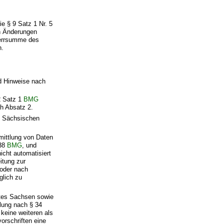
e § 9 Satz 1 Nr. 5
n Änderungen
Sperrsumme des
n.
nd Hinweise nach
2 Satz 1
BMG
ch Absatz 2.
 Sächsischen
mittlung von Daten
 38
BMG
, und
nicht automatisiert
itung zur
 oder nach
glich zu
ates Sachsen sowie
tlung nach § 34
keine weiteren als
orschriften eine