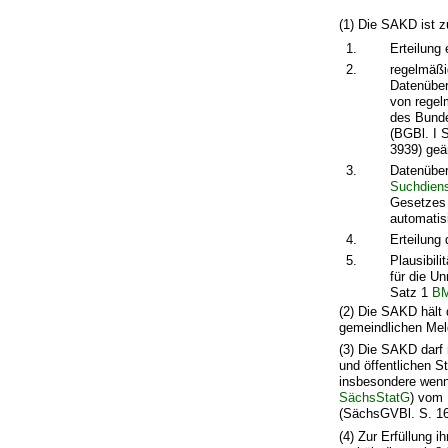
(1) Die SAKD ist z
1.
Erteilung
2.
regelmäßi
Datenüber
von regel
des Bund
(BGBl. I 
3939) geä
3.
Datenüber
Suchdien
Gesetzes 
automatis
4.
Erteilung
5.
Plausibil
für die U
Satz 1
B
(2) Die SAKD hält 
gemeindlichen Mel
(3) Die SAKD darf 
und öffentlichen S
insbesondere wenn 
SächsStatG
) vom 
(SächsGVBl. S. 168
(4) Zur Erfüllung 