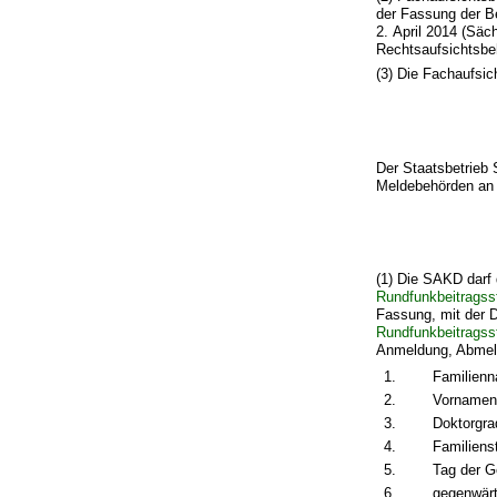
der Fassung der B
2. April 2014 (Säc
Rechtsaufsichtsb
(3) Die Fachaufsic
Der Staatsbetrieb 
Meldebehörden an 
(1) Die SAKD darf
Rundfunkbeitragss
Fassung, mit der 
Rundfunkbeitragss
Anmeldung, Abmeld
1.
Familien
2.
Vornamen
3.
Doktorgra
4.
Familiens
5.
Tag der G
6.
gegenwärt