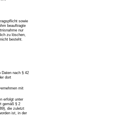
ragspflicht sowie
 ihm beauftragte
ntnisnahme nur
lich zu löschen,
nicht besteht.
en Daten nach § 42
er dort
nvernehmen mit
n erfolgt unter
rt gemäß § 2
9), die zuletzt
rden ist, in der