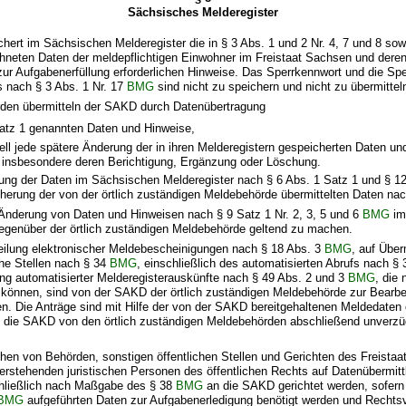
Sächsisches Melderegister
hert im Sächsischen Melderegister die in § 3 Abs. 1 und 2 Nr. 4, 7 und 8 sowi
hneten Daten der meldepflichtigen Einwohner im Freistaat Sachsen und dere
 zur Aufgabenerfüllung erforderlichen Hinweise. Das Sperrkennwort und die 
 nach § 3 Abs. 1 Nr. 17
BMG
sind nicht zu speichern und nicht zu übermittel
rden übermitteln der SAKD durch Datenübertragung
satz 1 genannten Daten und Hinweise,
ell jede spätere Änderung der in ihren Melderegistern gespeicherten Daten u
 insbesondere deren Berichtigung, Ergänzung oder Löschung.
bung der Daten im Sächsischen Melderegister nach § 6 Abs. 1 Satz 1 und § 1
cherung der von der örtlich zuständigen Meldebehörde übermittelten Daten na
 Änderung von Daten und Hinweisen nach § 9 Satz 1 Nr. 2, 3, 5 und 6
BMG
im
gegenüber der örtlich zuständigen Meldebehörde geltend zu machen.
teilung elektronischer Meldebescheinigungen nach § 18 Abs. 3
BMG
, auf Über
che Stellen nach § 34
BMG
, einschließlich des automatisierten Abrufs nach §
ung automatisierter Melderegisterauskünfte nach § 49 Abs. 2 und 3
BMG
, die 
 können, sind von der SAKD der örtlich zuständigen Meldebehörde zur Bearbe
en. Die Anträge sind mit Hilfe der von der SAKD bereitgehaltenen Meldedaten
h die SAKD von den örtlich zuständigen Meldebehörden abschließend unverzü
hen von Behörden, sonstigen öffentlichen Stellen und Gerichten des Freista
terstehenden juristischen Personen des öffentlichen Rechts auf Datenübermit
hließlich nach Maßgabe des § 38
BMG
an die SAKD gerichtet werden, sofern 
BMG
aufgeführten Daten zur Aufgabenerledigung benötigt werden und Rechtsv