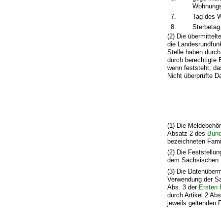
Wohnungs
7.
Tag des 
8.
Sterbetag
(2) Die übermittel
die Landesrundfunk
Stelle haben durc
durch berechtigte 
wenn feststeht, da
Nicht überprüfte D
(1) Die Meldebehör
Absatz 2 des
Bund
bezeichneten Fami
(2) Die Feststellu
dem Sächsischen 
(3) Die Datenüberm
Verwendung der Sa
Abs. 3 der
Ersten
durch Artikel 2 Ab
jeweils geltenden