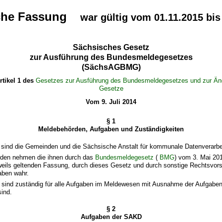
sche Fassung
war gültig vom 01.11.2015 bis
Sächsisches Gesetz
zur Ausführung des Bundesmeldegesetzes
(SächsAGBMG)
rtikel 1 des
Gesetzes zur Ausführung des Bundesmeldegesetzes und zur Änd
Gesetze
Vom 9. Juli 2014
§ 1
Meldebehörden, Aufgaben und Zuständigkeiten
 sind die Gemeinden und die Sächsische Anstalt für kommunale Datenverarb
rden nehmen die ihnen durch das
Bundesmeldegesetz
(
BMG
) vom 3. Mai 20
eweils geltenden Fassung, durch dieses Gesetz und durch sonstige Rechtsvors
aben wahr.
 sind zuständig für alle Aufgaben im Meldewesen mit Ausnahme der Aufgaben,
ind.
§ 2
Aufgaben der SAKD