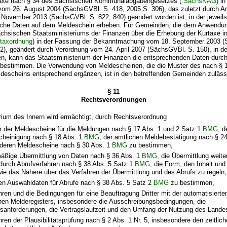
taxe nach § 34 des Sächsischen Kommunalabgabengesetzes (
SächsKAG
) i
m 26. August 2004 (SächsGVBl. S. 418, 2005 S. 306), das zuletzt durch Art
November 2013 (SächsGVBl. S. 822, 840) geändert worden ist, in der jeweils
liche Daten auf dem Meldeschein erheben. Für Gemeinden, die dem Anwendun
chsischen Staatsministeriums der Finanzen über die Erhebung der Kurtaxe i
taxordnung
) in der Fassung der Bekanntmachung vom 18. September 2003 
2), geändert durch Verordnung vom 24. April 2007 (SächsGVBl. S. 150), in de
len, kann das Staatsministerium der Finanzen die entsprechenden Daten durc
bestimmen. Die Verwendung von Meldescheinen, die die Muster des nach § 1
escheins entsprechend ergänzen, ist in den betreffenden Gemeinden zuläss
§ 11
Rechtsverordnungen
rium des Innern wird ermächtigt, durch Rechtsverordnung
r der Meldescheine für die Meldungen nach § 17 Abs. 1 und 2 Satz 1
BMG
, d
heinigung nach § 18 Abs. 1
BMG
, der amtlichen Meldebestätigung nach § 2
deren Meldescheine nach § 30 Abs. 1
BMG
zu bestimmen,
mäßige Übermittlung von Daten nach § 36 Abs. 1
BMG
, die Übermittlung weit
durch Abrufverfahren nach § 38 Abs. 5 Satz 1
BMG
, die Form, den Inhalt un
ie das Nähere über das Verfahren der Übermittlung und des Abrufs zu regeln,
ren Auswahldaten für Abrufe nach § 38 Abs. 5 Satz 2
BMG
zu bestimmen,
hren und die Bedingungen für eine Beauftragung Dritter mit der automatisiert
en Melderegisters, insbesondere die Ausschreibungsbedingungen, die
tsanforderungen, die Vertragslaufzeit und den Umfang der Nutzung des Landes
hren der Plausibilitätsprüfung nach § 2 Abs. 1 Nr. 5, insbesondere den zeitl