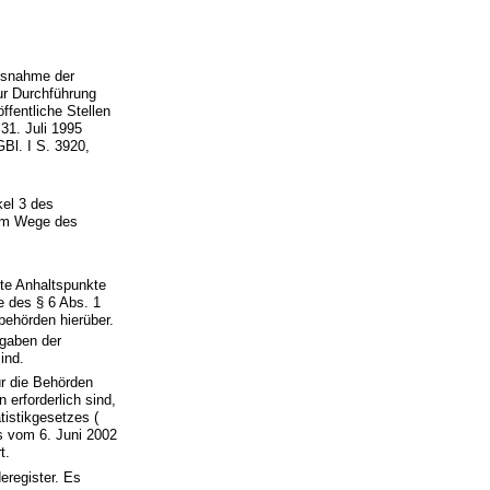
usnahme der
ur Durchführung
fentliche Stellen
31. Juli 1995
GBl. I S. 3920,
kel 3 des
 im Wege des
ete Anhaltspunkte
e des § 6 Abs. 1
behörden hierüber.
fgaben der
ind.
ür die Behörden
 erforderlich sind,
tistikgesetzes (
s vom 6. Juni 2002
t.
eregister. Es