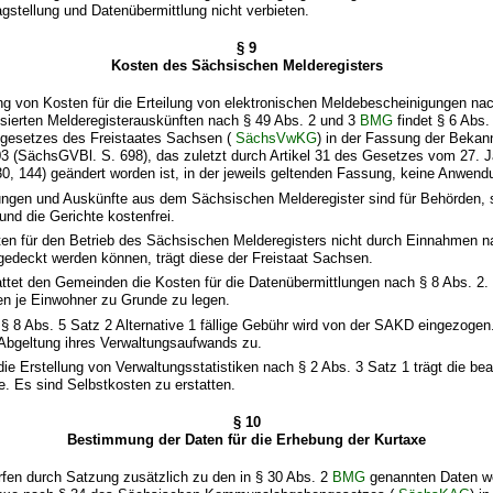
agstellung und Datenübermittlung nicht verbieten.
§ 9
Kosten des Sächsischen Melderegisters
ng von Kosten für die Erteilung von elektronischen Meldebescheinigungen na
sierten Melderegisterauskünften nach § 49 Abs. 2 und 3
BMG
findet § 6 Abs.
gesetzes des Freistaates Sachsen (
SächsVwKG
) in der Fassung der Bek
3 (SächsGVBl. S. 698), das zuletzt durch Artikel 31 des Gesetzes vom 27. 
, 144) geändert worden ist, in der jeweils geltenden Fassung, keine Anwend
lungen und Auskünfte aus dem Sächsischen Melderegister sind für Behörden, 
 und die Gerichte kostenfrei.
sten für den Betrieb des Sächsischen Melderegisters nicht durch Einnahmen 
gedeckt werden können, trägt diese der Freistaat Sachsen.
ttet den Gemeinden die Kosten für die Datenübermittlungen nach § 8 Abs. 2. 
en je Einwohner zu Grunde zu legen.
n § 8 Abs. 5 Satz 2 Alternative 1 fällige Gebühr wird von der SAKD eingezogen.
Abgeltung ihres Verwaltungsaufwands zu.
 die Erstellung von Verwaltungsstatistiken nach § 2 Abs. 3 Satz 1 trägt die be
e. Es sind Selbstkosten zu erstatten.
§ 10
Bestimmung der Daten für die Erhebung der Kurtaxe
fen durch Satzung zusätzlich zu den in § 30 Abs. 2
BMG
genannten Daten wei