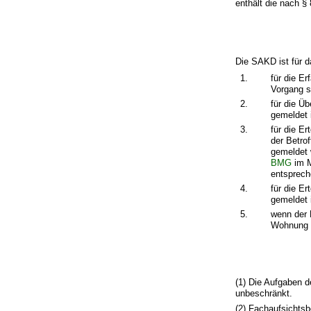
enthält die nach §
Die SAKD ist für d
1.
für die E
Vorgang st
2.
für die Ü
gemeldet 
3.
für die E
der Betrof
gemeldet 
BMG
im M
entsprech
4.
für die E
gemeldet 
5.
wenn der 
Wohnung n
(1) Die Aufgaben d
unbeschränkt.
(2) Fachaufsichts