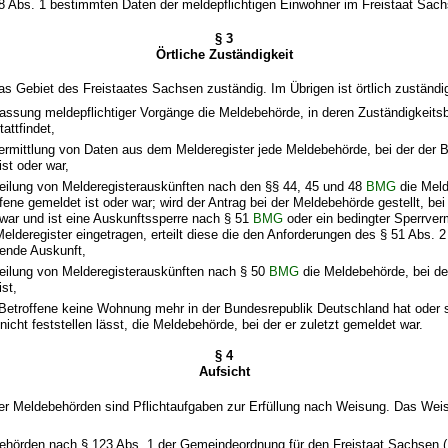
 8 Abs. 1 bestimmten Daten der meldepflichtigen Einwohner im Freistaat Sac
§ 3
Örtliche Zuständigkeit
as Gebiet des Freistaates Sachsen zuständig. Im Übrigen ist örtlich zuständi
rfassung meldepflichtiger Vorgänge die Meldebehörde, in deren Zuständigkeits
attfindet,
bermittlung von Daten aus dem Melderegister jede Meldebehörde, bei der der B
ist oder war,
rteilung von Melderegisterauskünften nach den §§ 44, 45 und 48
BMG
die Meld
fene gemeldet ist oder war; wird der Antrag bei der Meldebehörde gestellt, bei
war und ist eine Auskunftssperre nach § 51
BMG
oder ein bedingter Sperrve
elderegister eingetragen, erteilt diese die den Anforderungen des § 51 Abs. 
ende Auskunft,
rteilung von Melderegisterauskünften nach § 50
BMG
die Meldebehörde, bei de
ist,
Betroffene keine Wohnung mehr in der Bundesrepublik Deutschland hat oder 
icht feststellen lässt, die Meldebehörde, bei der er zuletzt gemeldet war.
§ 4
Aufsicht
er Meldebehörden sind Pflichtaufgaben zur Erfüllung nach Weisung. Das Weis
behörden nach § 123 Abs. 1 der Gemeindeordnung für den Freistaat Sachsen 