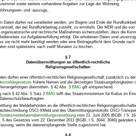
nummer sowie weitere vorhandene Angaben zur Lage der Wohnung,
Wohnungsein- und -auszugs,
.
ten Daten dürfen nur verarbeitet werden, um Beginn und Ende der Rundfunkbeit
anstalt, der der Rundfunkbeitrag zusteht, zu ermitteln. Der MDR und die von
h organisatorische und technische Maßnahmen sicherzustellen, dass die Ken
Bedienstete zur Aufgabenerfüllung erfolgt. Die erhobenen Daten sind unverzüg
ss sie nicht mehr benötigt werden oder eine Beitragspflicht dem Grunde nach 
aten sind spätestens nach zwölf Monaten zu löschen.
§ 7
Datenübermittlungen an öffentlich-rechtliche
Religionsgesellschaften
den dürfen einer öffentlich-rechtlichen Religionsgesellschaft zusätzlich zu d
esmeldegesetzes
frühere Namen und die derzeitigen Staatsangehörigkeiten d
lienangehörigen übermitteln. § 42 Abs. 3
BMG
gilt entsprechend.
ng nach § 42 Abs. 5 Satz 2
BMG
trifft das Staatsministerium für Kultus im Ei
Datenschutzbeauftragten.
ittlung der Meldebehörden an die öffentlich-rechtlichen Religionsgesellschafte
tzbeschreibung OSCI-XMeld und des Übermittlungsprotokolls OSCI-Transpo
 Bundesmeldedatenübermittlungsverordnung
vom 21. Juni 2005 (BGBl. I S. 168
s. 5 des Gesetzes vom 22. Dezember 2011 (BGBl. I S. 3044, 3046) geändert wo
 Fassung, wenn die datenempfangende Stelle zugestimmt hat.
§ 8