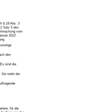
ch § 18 Abs. 3
 2 Satz 5 des
anntmachung vom
Januar 2012
ung.
sonstige
nach den
Es sind die
 Sie steht der
auftragende
tere, für die