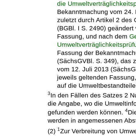
die Umweltverträglichkeits
Bekanntmachung vom 24. Fe
zuletzt durch Artikel 2 d
(BGBl. I S. 2490) geändert 
Fassung, und nach dem
Ge
Umweltverträglichkeitsprüf
Fassung der Bekanntmachu
(SächsGVBl. S. 349), das z
vom 12. Juli 2013 (SächsGV
jeweils geltenden Fassung,
auf die Umweltbestandteil
3
In den Fällen des Satzes 2 N
die Angabe, wo die Umweltinf
4
gefunden werden können.
Di
werden in angemessenen Abstä
1
(2)
Zur Verbreitung von Umwe