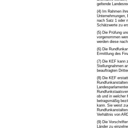
geltende Landesre
(4) Im Rahmen ihre
Unternehmungen, B
nach Satz 1 oder n
Schätzwerte zu er
(5) Die Prüfung un
vorgenommen werde
werden diese nacht
(6) Die Rundfunka
Ermittlung des Fin
(7) Die KEF kann z
Stellungnahmen an 
beauftragten Dritt
(8) Die KEF erstat
Rundfunkanstalten 
Landesparlamenten
Rundfunkstaatsver
ob und in welcher
betragsmäßig bezif
kann. Sie weist zu
Rundfunkanstalten 
Verhältnis von AR
(9) Die Vorschrift
Länder zu einzelne