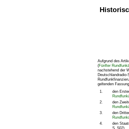
Historis
Aufgrund des Artik
(
Fünfter Rundfunk
nachstehend der W
Deutschlandradio-
Rundfunkfinanzier
geltenden Fassung
1.
den Erste
Rundfunkä
2.
den Zweit
Rundfunkä
3.
den Dritt
Rundfunkä
4.
den Staat
S. 502),