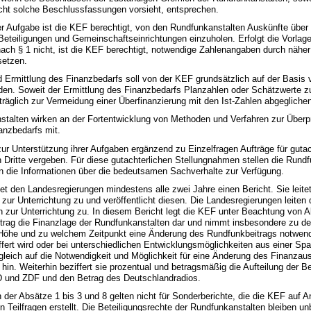
cht solche Beschlussfassungen vorsieht, entsprechen.
r Aufgabe ist die KEF berechtigt, von den Rundfunkanstalten Auskünfte über
eteiligungen und Gemeinschaftseinrichtungen einzuholen. Erfolgt die Vorlag
ach § 1 nicht, ist die KEF berechtigt, notwendige Zahlenangaben durch nähe
setzen.
d Ermittlung des Finanzbedarfs soll von der KEF grundsätzlich auf der Basis 
n. Soweit der Ermittlung des Finanzbedarfs Planzahlen oder Schätzwerte zu
räglich zur Vermeidung einer Überfinanzierung mit den Ist-Zahlen abgegliche
nstalten wirken an der Fortentwicklung von Methoden und Verfahren zur Überp
anzbedarfs mit.
ur Unterstützung ihrer Aufgaben ergänzend zu Einzelfragen Aufträge für gutac
Dritte vergeben. Für diese gutachterlichen Stellungnahmen stellen die Rund
en die Informationen über die bedeutsamen Sachverhalte zur Verfügung.
tet den Landesregierungen mindestens alle zwei Jahre einen Bericht. Sie leite
zur Unterrichtung zu und veröffentlicht diesen. Die Landesregierungen leiten 
 zur Unterrichtung zu. In diesem Bericht legt die KEF unter Beachtung von A
trag die Finanzlage der Rundfunkanstalten dar und nimmt insbesondere zu der
 Höhe und zu welchem Zeitpunkt eine Änderung des Rundfunkbeitrags notwendi
fert wird oder bei unterschiedlichen Entwicklungsmöglichkeiten aus einer S
gleich auf die Notwendigkeit und Möglichkeit für eine Änderung des Finanzau
hin. Weiterhin beziffert sie prozentual und betragsmäßig die Aufteilung der B
D und ZDF und den Betrag des Deutschlandradios.
en der Absätze 1 bis 3 und 8 gelten nicht für Sonderberichte, die die KEF auf A
n Teilfragen erstellt. Die Beteiligungsrechte der Rundfunkanstalten bleiben un