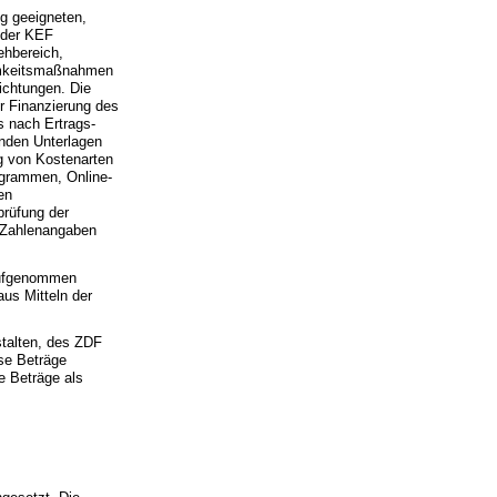
ng geeigneten,
n der KEF
ehbereich,
samkeitsmaßnahmen
ichtungen. Die
r Finanzierung des
s nach Ertrags-
nden Unterlagen
ng von Kostenarten
ogrammen, Online-
en
prüfung der
d Zahlenangaben
 aufgenommen
aus Mitteln der
talten, des ZDF
ese Beträge
e Beträge als