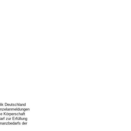
blik Deutschland
inzelanmeldungen
ie Körperschaft
rf zur Erfüllung
inanzbedarfs der