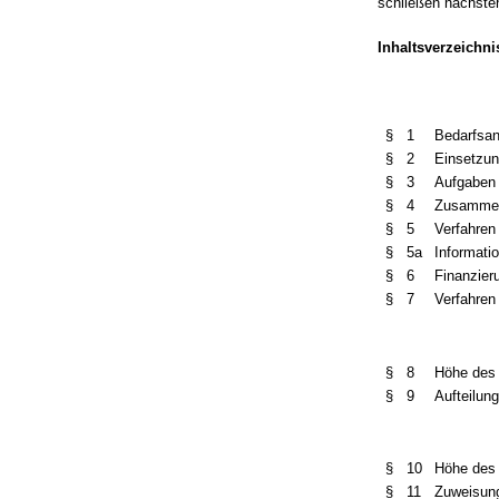
schließen nachste
Inhaltsverzeichn
§ 1
Bedarfsa
§ 2
Einsetzu
§ 3
Aufgaben
§ 4
Zusammen
§ 5
Verfahren
§ 5a
Informati
§ 6
Finanzier
§ 7
Verfahren
§ 8
Höhe des 
§ 9
Aufteilung
§ 10
Höhe des 
§ 11
Zuweisung