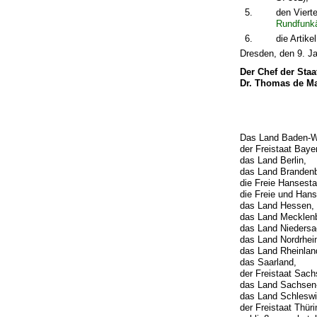
5.
den Viert
Rundfunkä
6.
die Artik
Dresden, den 9. J
Der Chef der Staa
Dr. Thomas de Ma
Das Land Baden-W
der Freistaat Baye
das Land Berlin,
das Land Brandenb
die Freie Hansest
die Freie und Han
das Land Hessen,
das Land Mecklen
das Land Niedersa
das Land Nordrhei
das Land Rheinlan
das Saarland,
der Freistaat Sach
das Land Sachsen-
das Land Schleswi
der Freistaat Thür