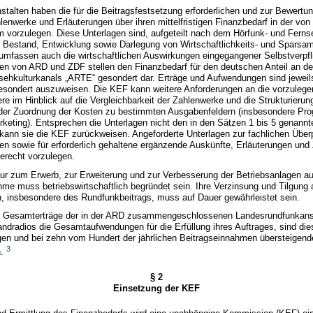
stalten haben die für die Beitragsfestsetzung erforderlichen und zur Bewertu
lenwerke und Erläuterungen über ihren mittelfristigen Finanzbedarf in der vo
 vorzulegen. Diese Unterlagen sind, aufgeteilt nach dem Hörfunk- und Ferns
 Bestand, Entwicklung sowie Darlegung von Wirtschaftlichkeits- und Spar
umfassen auch die wirtschaftlichen Auswirkungen eingegangener Selbstverpfl
n von ARD und ZDF stellen den Finanzbedarf für den deutschen Anteil an de
sehkulturkanals „ARTE“ gesondert dar. Erträge und Aufwendungen sind jeweil
esondert auszuweisen. Die KEF kann weitere Anforderungen an die vorzulege
ere im Hinblick auf die Vergleichbarkeit der Zahlenwerke und die Strukturieru
h der Zuordnung der Kosten zu bestimmten Ausgabenfeldern (insbesondere Pr
eting). Entsprechen die Unterlagen nicht den in den Sätzen 1 bis 5 genannt
kann sie die KEF zurückweisen. Angeforderte Unterlagen zur fachlichen Über
n sowie für erforderlich gehaltene ergänzende Auskünfte, Erläuterungen un
gerecht vorzulegen.
n nur zum Erwerb, zur Erweiterung und zur Verbesserung der Betriebsanlagen
me muss betriebswirtschaftlich begründet sein. Ihre Verzinsung und Tilgung 
, insbesondere des Rundfunkbeitrags, muss auf Dauer gewährleistet sein.
ie Gesamterträge der in der ARD zusammengeschlossenen Landesrundfunkans
ndradios die Gesamtaufwendungen für die Erfüllung ihres Auftrages, sind di
gen und bei zehn vom Hundert der jährlichen Beitragseinnahmen übersteigend
3
n.
§ 2
Einsetzung der KEF