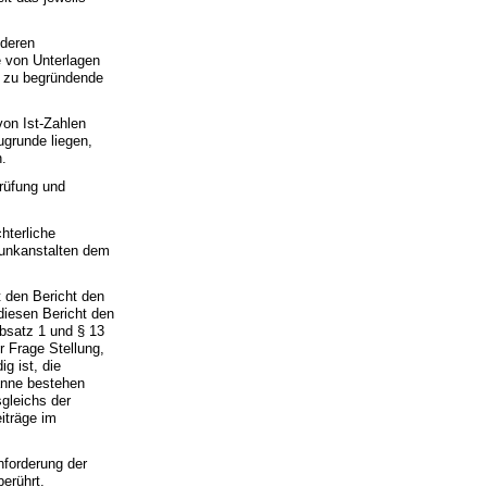
 deren
e von Unterlagen
r zu begründende
von Ist-Zahlen
grunde liegen,
n.
rüfung und
hterliche
funkanstalten dem
t den Bericht den
diesen Bericht den
bsatz 1 und § 13
 Frage Stellung,
g ist, die
panne bestehen
sgleichs der
eiträge im
nforderung der
berührt.