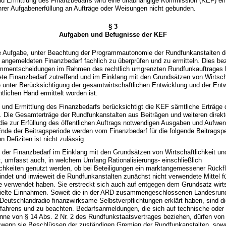
nd Ermittlung des Finanzbedarfs wird eine unabhängige Kommission (KEF) ein
 ihrer Aufgabenerfüllung an Aufträge oder Weisungen nicht gebunden.
§ 3
Aufgaben und Befugnisse der KEF
ie Aufgabe, unter Beachtung der Programmautonomie der Rundfunkanstalten 
angemeldeten Finanzbedarf fachlich zu überprüfen und zu ermitteln. Dies bez
ammentscheidungen im Rahmen des rechtlich umgrenzten Rundfunkauftrages h
ete Finanzbedarf zutreffend und im Einklang mit den Grundsätzen von Wirtsch
 unter Berücksichtigung der gesamtwirtschaftlichen Entwicklung und der Entw
tlichen Hand ermittelt worden ist.
g und Ermittlung des Finanzbedarfs berücksichtigt die KEF sämtliche Erträge 
 Die Gesamterträge der Rundfunkanstalten aus Beiträgen und weiteren direkt
die zur Erfüllung des öffentlichen Auftrags notwendigen Ausgaben und Aufw
de der Beitragsperiode werden vom Finanzbedarf für die folgende Beitragsp
 Defiziten ist nicht zulässig.
b der Finanzbedarf im Einklang mit den Grundsätzen von Wirtschaftlichkeit u
st, umfasst auch, in welchem Umfang Rationalisierungs- einschließlich
chkeiten genutzt werden, ob bei Beteiligungen ein marktangemessener Rückf
tfindet und inwieweit die Rundfunkanstalten zunächst nicht verwendete Mittel f
e verwendet haben. Sie erstreckt sich auch auf entgegen dem Grundsatz wirts
zielte Einnahmen. Soweit die in der ARD zusammengeschlossenen Landesrund
eutschlandradio finanzwirksame Selbstverpflichtungen erklärt haben, sind di
rfahrens und zu beachten. Bedarfsanmeldungen, die sich auf technische oder
nne von § 14 Abs. 2 Nr. 2 des Rundfunkstaatsvertrages beziehen, dürfen von
 wenn sie Beschlüssen der zuständigen Gremien der Rundfunkanstalten, sowei