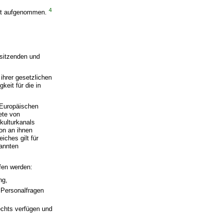
4
cht aufgenommen.
rsitzenden und
ihrer gesetzlichen
keit für die in
r Europäischen
ete von
kulturkanals
on an ihnen
iches gilt für
nannten
fen werden:
ng,
 Personalfragen
echts verfügen und