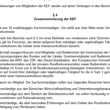
Meinungen von Mitgliedern der KEF werden auf deren Verlangen in den Beri
§ 4
Zusammensetzung der KEF
t aus 16 unabhängigen Sachverständigen. Sie wählt aus ihrer Mitte einen Vo
llvertreter.
ießt ihre Berichte nach § 3 mit einer Mehrheit von mindestens zehn Stimmen 
s gilt für Personen, bei denen aufgrund ihrer ständigen oder regelmäßigen Tätig
nstitutionen die Gefahr einer Interessenkollision besteht.
edschaft ausgeschlossen sind Mitglieder und Bedienstete der Institutionen de
rfassungsorgane des Bundes und der Länder, Gremienmitglieder und Bedienst
talten der ARD, des ZDF, des Deutschlandradios, des Europäischen Fernseh
smedienanstalten und der privaten Rundfunkveranstalter sowie Bedienstete v
ittelbar im Sinne von § 28 Rundfunkstaatsvertrag beteiligten Unternehmen. Gle
n auf Grund ihrer ständigen oder regelmäßigen Tätigkeit für die in Satz 1 ge
efahr einer Interessenkollision besteht.
ennt ein Mitglied. Die Sachverständigen sollen aus folgenden Bereichen beru
verständige aus den Bereichen Wirtschaftsprüfung und Unternehmungsberatu
verständige aus dem Bereich der Betriebswirtschaft; sie sollen fachkundig in
nvestitionen und Rationalisierung sein,
verständige, die über besondere Erfahrungen auf dem Gebiet des Rundfunkr
efähigung zum Richteramt haben,