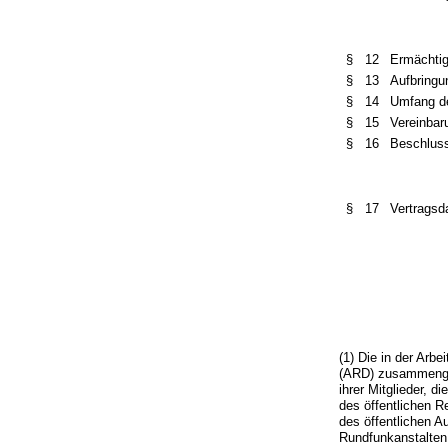
§ 12
Ermächtig
§ 13
Aufbringu
§ 14
Umfang d
§ 15
Vereinbar
§ 16
Beschluss
§ 17
Vertragsd
(1) Die in der Arb
(ARD) zusammenge
ihrer Mitglieder, 
des öffentlichen R
des öffentlichen 
Rundfunkanstalten