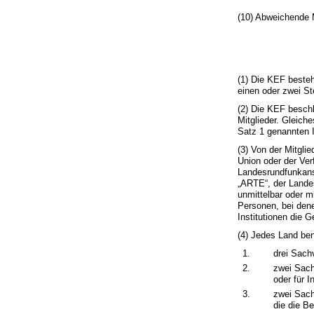
(10) Abweichende 
(1) Die KEF besteh
einen oder zwei Ste
(2) Die KEF beschl
Mitglieder. Gleiche
Satz 1 genannten I
(3) Von der Mitgli
Union oder der Ve
Landesrundfunkans
„ARTE“, der Lande
unmittelbar oder m
Personen, bei dene
Institutionen die G
(4) Jedes Land ben
1.
drei Sach
2.
zwei Sach
oder für I
3.
zwei Sach
die die B