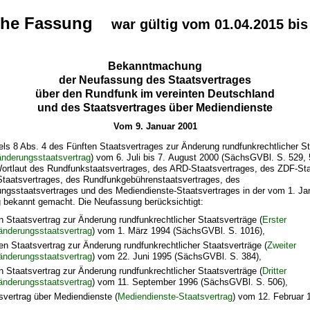
che Fassung
war gültig vom 01.04.2015 bis
Bekanntmachung
der Neufassung des Staatsvertrages
über den Rundfunk im vereinten Deutschland
und des Staatsvertrages über Mediendienste
Vom 9. Januar 2001
els 8 Abs. 4 des Fünften Staatsvertrages zur Änderung rundfunkrechtlicher S
änderungsstaatsvertrag
) vom 6. Juli bis 7. August 2000 (SächsGVBl. S. 529, 
ortlaut des Rundfunkstaatsvertrages, des ARD-Staatsvertrages, des ZDF-Sta
Staatsvertrages, des Rundfunkgebührenstaatsvertrages, des
ungsstaatsvertrages und des Mediendienste-Staatsvertrages in der vom 1. Ja
 bekannt gemacht. Die Neufassung berücksichtigt:
n Staatsvertrag zur Änderung rundfunkrechtlicher Staatsverträge (
Erster
nderungsstaatsvertrag
) vom 1. März 1994 (SächsGVBl. S. 1016),
en Staatsvertrag zur Änderung rundfunkrechtlicher Staatsverträge (
Zweiter
nderungsstaatsvertrag
) vom 22. Juni 1995 (SächsGVBl. S. 384),
en Staatsvertrag zur Änderung rundfunkrechtlicher Staatsverträge (
Dritter
nderungsstaatsvertrag
) vom 11. September 1996 (SächsGVBl. S. 506),
svertrag über Mediendienste (
Mediendienste-Staatsvertrag
) vom 12. Februar