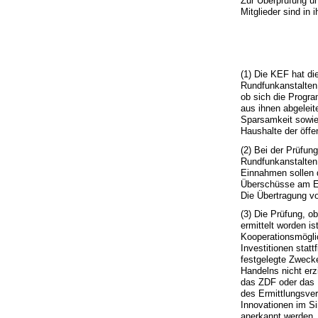
Zur Überprüfung u
Mitglieder sind in
(1) Die KEF hat d
Rundfunkanstalten 
ob sich die Progr
aus ihnen abgeleit
Sparsamkeit sowie
Haushalte der öffen
(2) Bei der Prüfun
Rundfunkanstalten.
Einnahmen sollen 
Überschüsse am En
Die Übertragung von
(3) Die Prüfung, o
ermittelt worden i
Kooperationsmögli
Investitionen stat
festgelegte Zweck
Handelns nicht er
das ZDF oder das D
des Ermittlungsve
Innovationen im Si
anerkannt werden,