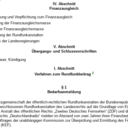
IV. Abschnitt
Finanzausgleich
ung und Verpflichtung zum Finanzausgleich
ng der Finanzausgleichsmasse
er Finanzausgleichsmasse
ung der Rundfunkanstalten
 der Landesregierungen
V. Abschnitt
Übergangs- und Schlussvorschriften
auer, Kündigung
I. Abschnitt
2
Verfahren zum Rundfunkbeitrag
§ 1
Bedarfsanmeldung
eitsgemeinschaft der öffentlich-rechtlichen Rundfunkanstalten der Bundesrepu
schlossenen Rundfunkanstalten des Landesrechts auf der Grundlage von E
die Anstalt des öffentlichen Rechts „Zweites Deutsches Fernsehen“ (ZDF) und d
echts „Deutschlandradio“ melden im Abstand von zwei Jahren ihren Finanzbeda
Auftrages der unabhängigen Kommission zur Überprüfung und Ermittlung des F
 (KEF).