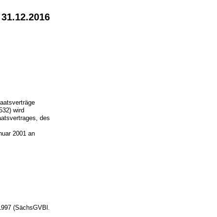
 31.12.2016
taatsverträge
532) wird
atsvertrages, des
nuar 2001 an
 1997 (SächsGVBl.