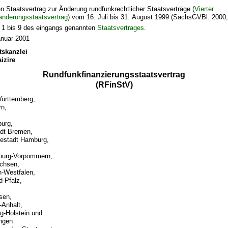
en Staatsvertrag zur Änderung rundfunkrechtlicher Staatsverträge (
Vierter
nderungsstaatsvertrag
) vom 16. Juli bis 31. August 1999 (SächsGVBl. 2000,
el 1 bis 9 des eingangs genannten
Staatsvertrages
.
anuar 2001
tskanzlei
izire
Rundfunkfinanzierungsstaatsvertrag
(RFinStV)
ürttemberg,
rn,
urg,
adt Bremen,
sestadt Hamburg,
burg-Vorpommern,
chsen,
n-Westfalen,
d-Pfalz,
sen,
Anhalt,
g-Holstein und
ingen