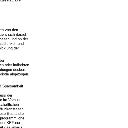
gesetzt. Die
den von den
ieht sich darauf,
alten und ob der
aftlichkeit und
icklung der
der
en oder indirekten
endungen decken.
eriode abgezogen.
nd Sparsamkeit
luss der
ür im Voraus
chaftlichen
funkanstalten,
ese Bestandteil
 programmliche
 der KEF nur
t das jeweils