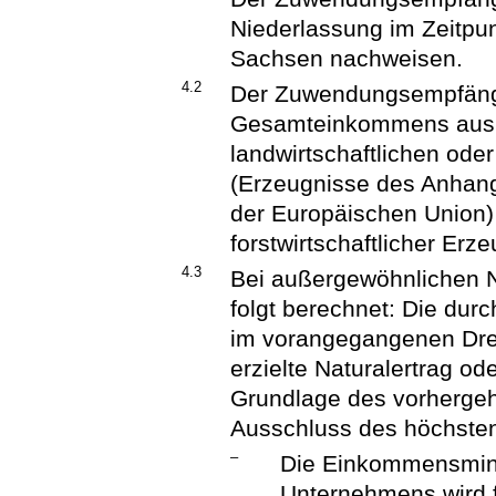
Niederlassung im Zeitpun
Sachsen nachweisen.
4.2
Der Zuwendungsempfänge
Gesamteinkommens aus d
landwirtschaftlichen oder
(Erzeugnisse des Anhang 
der Europäischen Union)
forstwirtschaftlicher Erz
4.3
Bei außergewöhnlichen N
folgt berechnet: Die durc
im vorangegangenen Drei
erzielte Naturalertrag od
Grundlage des vorhergeh
Ausschluss des höchsten
–
Die Einkommensmind
Unternehmens wird 