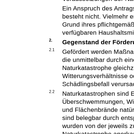
Ein Anspruch des Antrag
besteht nicht. Vielmehr 
Grund ihres pflichtgem
verfügbaren Haushaltsmit
2.
Gegenstand der Förde
2.1
Gefördert werden Maßna
die unmittelbar durch ei
Naturkatastrophe gleich
Witterungsverhältnisse 
Schädlingsbefall verursa
2.2
Naturkatastrophen sind 
Überschwemmungen, Wir
und Flächenbrände natür
sind belegbar durch ent
wurden von der jeweils z
Naturkatastrophe anerka