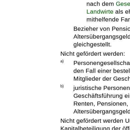
nach dem
Geset
Landwirte
als e
mithelfende Fa
Bezieher von Pensi
Altersübergangsgel
gleichgestellt.
Nicht gefördert werden:
a)
Personengesellschaf
den Fall einer beste
Mitglieder der Gesc
b)
juristische Personen
Geschäftsführung ei
Renten, Pensionen,
Altersübergangsgeld
Nicht gefördert werden 
Kapitalbeteiligung der ö