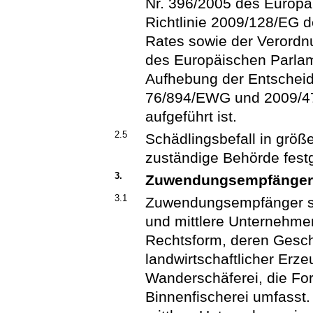
Nr. 396/2005 des Europä
Richtlinie 2009/128/EG 
Rates sowie der Verordn
des Europäischen Parla
Aufhebung der Entschei
76/894/EWG und 2009/470
aufgeführt ist.
2.5
Schädlingsbefall in größ
zuständige Behörde festg
3.
Zuwendungsempfänge
3.1
Zuwendungsempfänger si
und mittlere Unternehme
Rechtsform, deren Geschä
landwirtschaftlicher Erze
Wanderschäferei, die For
Binnenfischerei umfasst