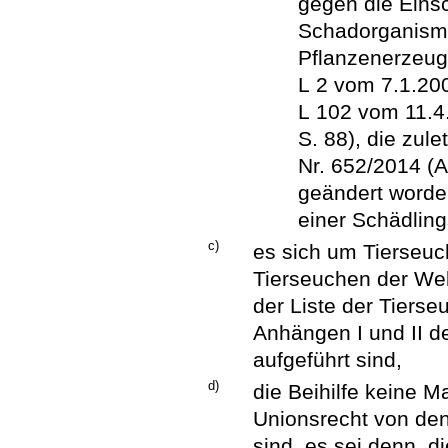
gegen die Eins
Schadorganisme
Pflanzenerzeugn
L 2 vom 7.1.200
L 102 vom 11.4
S. 88), die zul
Nr. 652/2014 (A
geändert worde
einer Schädlin
c)
es sich um Tierseuch
Tierseuchen der Wel
der Liste der Tier
Anhängen I und II d
aufgeführt sind,
d)
die Beihilfe keine 
Unionsrecht von den
sind, es sei denn, 