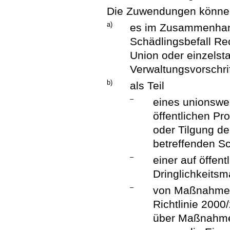
Die Zuwendungen können
a)
es im Zusammenhang
Schädlingsbefall Re
Union oder einzelsta
Verwaltungsvorschri
b)
als Teil
–
eines unionswei
öffentlichen P
oder Tilgung de
betreffenden Sc
–
einer auf öffen
Dringlichkeits
–
von Maßnahmen
Richtlinie 200
über Maßnahme