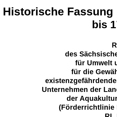
Historische Fassung
bis 
R
des Sächsische
für Umwelt 
für die Gewä
existenzgefährdende
Unternehmen der Land
der Aquakultu
(Förderrichtlini
RL 