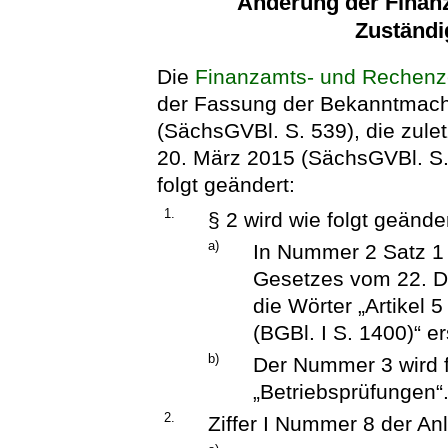
Änderung der Finan
Zuständi
Die
Finanzamts- und Rechenz
der Fassung der Bekanntmac
(SächsGVBl. S. 539), die zule
20. März 2015 (SächsGVBl. S. 
folgt geändert:
1.
§ 2 wird wie folgt geänder
a)
In Nummer 2 Satz 1 
Gesetzes vom 22. D
die Wörter „Artikel 
(BGBl. I S. 1400)“ er
b)
Der Nummer 3 wird f
„Betriebsprüfungen“
2.
Ziffer I Nummer 8 der Anl