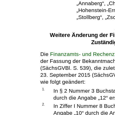
„Annaberg“, „Ch
„Hohenstein-Ern
„Stollberg“, „Z
Weitere Änderung der F
Zuständi
Die
Finanzamts- und Rechenz
der Fassung der Bekanntmac
(SächsGVBl. S. 539), die zule
23. September 2015 (SächsGVB
wie folgt geändert:
1.
In § 2 Nummer 3 Buchstab
durch die Angabe „12“ er
2.
In Ziffer I Nummer 8 Buc
Angabe „10“ durch die An