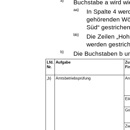
a)
Buchstabe a wird wie
aa)
In Spalte 4 we
gehörenden Wör
Süd“ gestrichen
bb)
Die Zeilen „Hoh
werden gestric
b)
Die Buchstaben b un
Lfd.
Aufgabe
Zu
Nr.
Fi
„b)
Amtsbetriebsprüfung
An
Ei
Gr
Zw