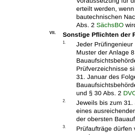
Voraussetzung für 
erteilt werden, wen
bautechnischen Nac
Abs. 2
SächsBO
wir
VII.
Sonstige Pflichten der 
1.
Jeder Prüfingenieur
Muster der Anlage 8
Bauaufsichtsbehörd
Prüfverzeichnisse s
31. Januar des Folg
Bauaufsichtsbehörde
und § 30 Abs. 2
DV
2.
Jeweils bis zum 31.
eines ausreichende
der obersten Bauau
3.
Prüfaufträge dürfe