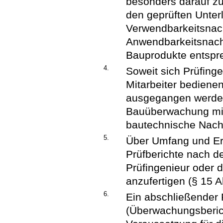
besonders darauf z
den geprüften Unter
Verwendbarkeitsnac
Anwendbarkeitsnachw
Bauprodukte entspr
4.
Soweit sich Prüfingen
Mitarbeiter bediene
ausgegangen werden,
Bauüberwachung mit
bautechnische Nachw
5.
Über Umfang und Er
Prüfberichte nach d
Prüfingenieur oder d
anzufertigen (§ 15 
6.
Ein abschließender
(Überwachungsberich