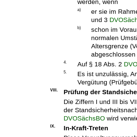
werden, wenn
a)
er sie im Rahm
und 3
DVOSäc
b)
schon im Voraus
normalen Umstä
Altersgrenze (
abgeschlossen
4.
Auf § 18 Abs. 2
DVO
5.
Es ist unzulässig, 
Vergütung (Prüfgeb
VIII.
Prüfung der Standsiche
Die Ziffern I und III bis 
der Standsicherheitsnac
DVOSächsBO
wird verwi
IX.
In-Kraft-Treten