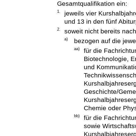
Gesamtqualifikation ein:
1.
jeweils vier Kurshalbja
und 13 in den fünf Abitu
2.
soweit nicht bereits na
a)
bezogen auf die jewe
aa)
für die Fachricht
Biotechnologie, E
und Kommunikatio
Technikwissenscha
Kurshalbjahreser
Geschichte/Gemei
Kurshalbjahreserg
Chemie oder Phys
bb)
für die Fachrich
sowie Wirtschafts
Kurshalbjahreser