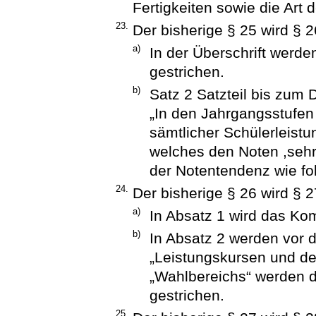
Fertigkeiten sowie die Art d
23.
Der bisherige § 25 wird § 2
a)
In der Überschrift werd
gestrichen.
b)
Satz 2 Satzteil bis zum 
„In den Jahrgangsstufen
sämtlicher Schülerleist
welches den Noten ,sehr
der Notentendenz wie fol
24.
Der bisherige § 26 wird § 2
a)
In Absatz 1 wird das Ko
b)
In Absatz 2 werden vor 
„Leistungskursen und d
„Wahlbereichs“ werden d
gestrichen.
25.