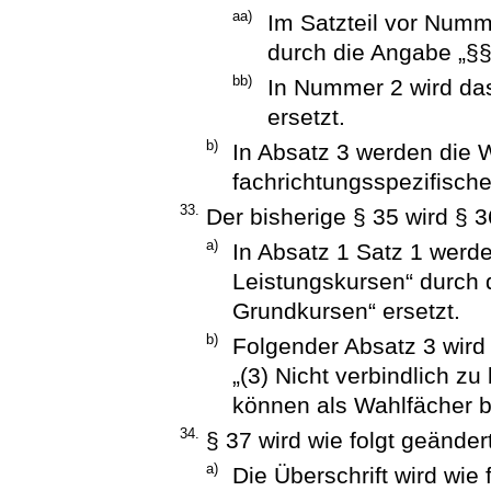
aa)
Im Satzteil vor Numm
durch die Angabe „§§
bb)
In Nummer 2 wird da
ersetzt.
b)
In Absatz 3 werden die 
fachrichtungsspezifische
33.
Der bisherige § 35 wird § 3
a)
In Absatz 1 Satz 1 werd
Leistungskursen“ durch 
Grundkursen“ ersetzt.
b)
Folgender Absatz 3 wird
„(3) Nicht verbindlich z
können als Wahlfächer b
34.
§ 37 wird wie folgt geändert
a)
Die Überschrift wird wie 