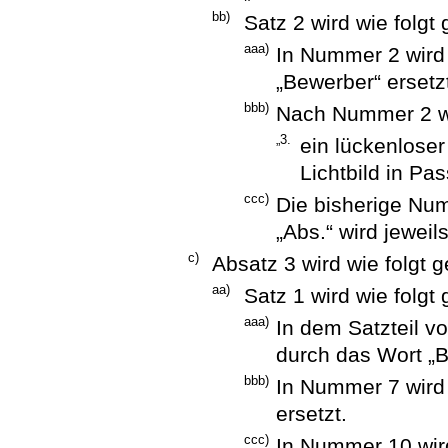
bb)
Satz 2 wird wie folgt
aaa)
In Nummer 2 wird
„Bewerber“ ersetz
bbb)
Nach Nummer 2 wi
„3.
ein lückenloser
Lichtbild in Pa
ccc)
Die bisherige Nu
„Abs.“ wird jeweil
c)
Absatz 3 wird wie folgt g
aa)
Satz 1 wird wie folgt
aaa)
In dem Satzteil v
durch das Wort „B
bbb)
In Nummer 7 wird
ersetzt.
ccc)
In Nummer 10 wir