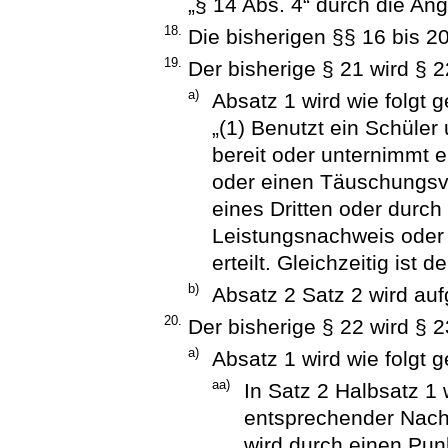
„§ 14 Abs. 4“ durch die Ang
18.
Die bisherigen §§ 16 bis 2
19.
Der bisherige § 21 wird § 2
a)
Absatz 1 wird wie folgt g
„(1) Benutzt ein Schüler 
bereit oder unternimmt 
oder einen Täuschungsve
eines Dritten oder durch d
Leistungsnachweis oder 
erteilt. Gleichzeitig ist
b)
Absatz 2 Satz 2 wird au
20.
Der bisherige § 22 wird § 2
a)
Absatz 1 wird wie folgt g
aa)
In Satz 2 Halbsatz 1
entsprechender Nach
wird durch einen Pun