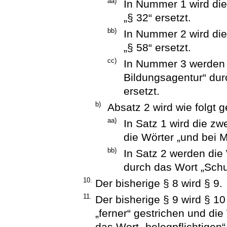
aa)
In Nummer 1 wird die
„§ 32“ ersetzt.
bb)
In Nummer 2 wird die
„§ 58“ ersetzt.
cc)
In Nummer 3 werden 
Bildungsagentur“ dur
ersetzt.
b)
Absatz 2 wird wie folgt g
aa)
In Satz 1 wird die zw
die Wörter „und bei M
bb)
In Satz 2 werden die
durch das Wort „Schu
10.
Der bisherige § 8 wird § 9.
11.
Der bisherige § 9 wird § 10
„ferner“ gestrichen und di
das Wort „belegpflichtigen“ 