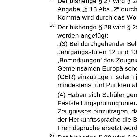
Der bisherige § 27 wird § 2
Angabe „§ 13 Abs. 2“ durch
Komma wird durch das Wort
26.
Der bisherige § 28 wird § 
werden angefügt:
„(3) Bei durchgehender Be
Jahrgangsstufen 12 und 13
,Bemerkungen’ des Zeugnis
Gemeinsamen Europäische
(GER) einzutragen, sofern 
mindestens fünf Punkten a
(4) Haben sich Schüler ge
Feststellungsprüfung unter
Zeugnisses einzutragen, da
der Herkunftssprache die B
Fremdsprache ersetzt worde
27.