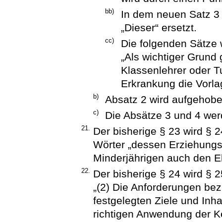
bb)
In dem neuen Satz 3 
„Dieser“ ersetzt.
cc)
Die folgenden Sätze 
„Als wichtiger Grund 
Klassenlehrer oder 
Erkrankung die Vorlag
b)
Absatz 2 wird aufgehobe
c)
Die Absätze 3 und 4 wer
21.
Der bisherige § 23 wird § 
Wörter „dessen Erziehungsb
Minderjährigen auch den Elt
22.
Der bisherige § 24 wird § 2
„(2) Die Anforderungen bez
festgelegten Ziele und Inh
richtigen Anwendung der K