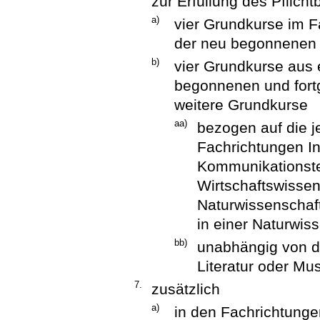
zur Erfüllung des Pflic
a)
vier Grundkurse im F
der neu begonnenen
b)
vier Grundkurse aus 
begonnenen und fort
weitere Grundkurse
aa)
bezogen auf die j
Fachrichtungen In
Kommunikationste
Wirtschaftswissen
Naturwissenschaft
in einer Naturwis
bb)
unabhängig von d
Literatur oder Mu
7.
zusätzlich
a)
in den Fachrichtunge