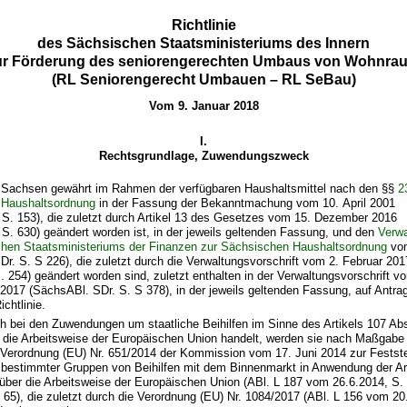
Richtlinie
des Sächsischen Staatsministeriums des Innern
ur Förderung des seniorengerechten Umbaus von Wohnra
(RL Seniorengerecht Umbauen – RL SeBau)
Vom 9. Januar 2018
I.
Rechtsgrundlage, Zuwendungszweck
t Sachsen gewährt im Rahmen der verfügbaren Haushaltsmittel nach den §§
2
 Haushaltsordnung
in der Fassung der Bekanntmachung vom 10. April 2001
S. 153), die zuletzt durch Artikel 13 des Gesetzes vom 15. Dezember 2016
S. 630) geändert worden ist, in der jeweils geltenden Fassung, und den
Verwa
hen Staatsministeriums der Finanzen zur Sächsischen Haushaltsordnung
vom
r. S. S 226), die zuletzt durch die Verwaltungsvorschrift vom 2. Februar 201
 254) geändert worden sind, zuletzt enthalten in der Verwaltungsvorschrift v
2017 (SächsABl. SDr. S. S 378), in der jeweils geltenden Fassung, auf Ant
chtlinie.
ch bei den Zuwendungen um staatliche Beihilfen im Sinne des Artikels 107 Ab
r die Arbeitsweise der Europäischen Union handelt, werden sie nach Maßgabe 
 Verordnung (EU) Nr. 651/2014 der Kommission vom 17. Juni 2014 zur Festste
t bestimmter Gruppen von Beihilfen mit dem Binnenmarkt in Anwendung der Ar
 über die Arbeitsweise der Europäischen Union (ABl. L 187 vom 26.6.2014, S.
 65), die zuletzt durch die Verordnung (EU) Nr. 1084/2017 (ABl. L 156 vom 20