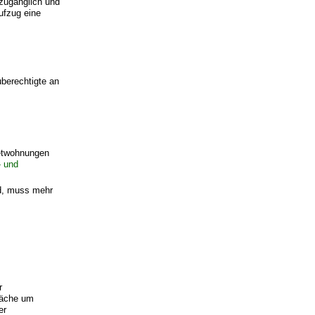
 zugänglich und
Aufzug eine
berechtigte an
etwohnungen
- und
d, muss mehr
r
läche um
er