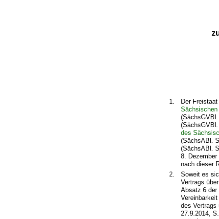
z
1.
Der Freistaa
Sächsischen
(SächsGVBl. 
(SächsGVBl. 
des Sächsisc
(SächsABl. SD
(SächsABl. S.
8. Dezember 
nach dieser Ri
2.
Soweit es si
Vertrags übe
Absatz 6 der
Vereinbarkei
des Vertrags
27.9.2014, S.