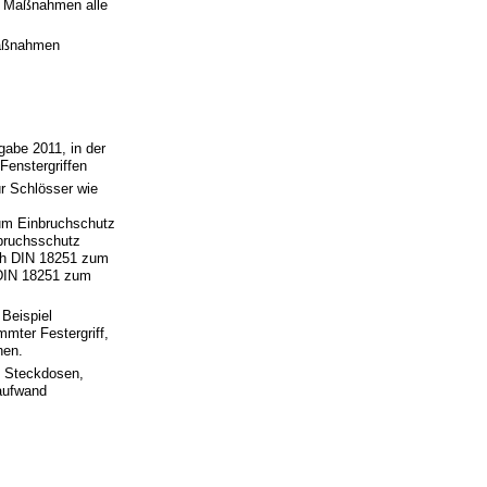
 Maßnahmen alle
Maßnahmen
abe 2011, in der
Fenstergriffen
r Schlösser wie
zum Einbruchschutz
bruchsschutz
ach DIN 18251 zum
 DIN 18251 zum
Beispiel
mter Festergriff,
hen.
e Steckdosen,
zaufwand