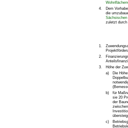
Wohnflächen
4.
Dem Vorhaben
die umzubaue
Sächsischen
zuletzt durc
1.
Zuwendungsa
Projektförde
2.
Finanzierungs
Anteilsfinanz
3.
Höhe der Zu
a)
Die Höhe
Doppelbu
notwendi
(Bemessu
b)
für Maßn
sie 20 P
der Baun
zwischen
Investiti
übersteig
c)
Betriebs
Betriebsk