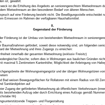
en ist, gewährt.
eck ist die Erhöhung des Angebots an seniorengerechtem Mietwohnraum d
dem Mietwohnraum an den besonderen Bedarf von älteren Menschen.
pruch auf eine Förderung besteht nicht. Die Bewilligungsstelle entscheidet 
em Ermessen im Rahmen der verfügbaren Haushaltsmittel.
II.
Gegenstand der Förderung
er Förderung ist der Umbau von bestehendem Mietwohnraum in seniorenger
m.
r Baumaßnahmen gefördert, soweit diese notwendig sind, um folgenden seni
ard der Mietwohnung und ihres Zugangs zu erreichen:
freiheit innerhalb der gesamten Mietwohnung (exklusiv Freisitz)
bodengleicher Dusche; sofern dies in Wohnungen aus baulichen Gründen nicht
it maximal 5 Zentimetern Kantenhöhe; Möglichkeit der Anbringung von Halteg
z
urchgangsbreite der Wohnungseingangstür und der übrigen Wohnungstüren vo
metern
d Bad weisen Bewegungsflächen für Rollatoren mit einem Radius von 60 Zen
nd Sanitärobjekten auf
reier Zugang der geförderten Mietwohnung ab öffentlichem Verkehrsraum (inne
eits bestehenden Aufzug oder durch Errichtung eines Aufzugs gemäß Nummer
chstabe hh)
ungsunterstützende Treppen- und Flurgestaltung