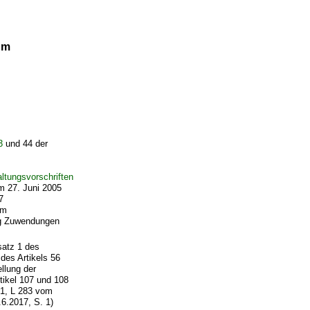
um
3
und 44 der
ltungsvorschriften
 27. Juni 2005
7
om
rag Zuwendungen
satz 1 des
des Artikels 56
llung der
tikel 107 und 108
 1, L 283 vom
.6.2017, S. 1)