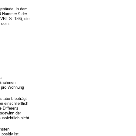
gebäude, in dem
 4 Nummer 9 der
Bl. S. 186), die
 sein.
a
Maßnahmen
o pro Wohnung
tabe b beträgt
n einschließlich
 Differenz
bsgewinn der
ussichtlich nicht
insten
positiv ist.