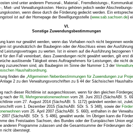
osten sind unter anderem Personal-, Material-, Fremdleistungs-, Kommunikati
-, Miet- und Verwaltungskosten. Hierzu gehören jedoch weder Abschreibungs
rungskosten, wenn diese durch die Förderung gedeckt werden. Ein entspreche
gstool ist auf der Homepage der Bewilligungsstelle (
www.sab.sachsen.de
) e
VI.
Sonstige Zuwendungsbestimmungen
ng kann nur gewährt werden, wenn das Vorhaben noch nicht begonnen worden
inn ist grundsätzlich der Baubeginn oder der Abschluss eines der Ausführu
nd Leistungsvertrages zu werten. Ist in einem auf die Ausführung bezogenen V
ht für den Fall vereinbart, dass Zuwendungen nicht gewährt werden, gilt erst d
rüche auslösende Tätigkeit eines Auftragnehmers für Leistungen, die nicht d
ng zuzurechnen sind, als Baubeginn im Sinne der Nummer 1.3 der
Verwaltun
hsischen Haushaltsordnung
.
rung finden die
„Allgemeinen Nebenbestimmungen für Zuwendungen zur Proje
Anlage 2 zu den Verwaltungsvorschriften zu § 44 der Sächsischen Haushalts
g nach dieser Richtlinie ist ausgeschlossen, wenn für den gleichen Förderge
ng nach der
RL Mehrgenerationenwohnen
vom 28. Juni 2013 (SächsABl. S. 694
 Richtlinie vom 27. August 2014 (SächsABl. S. 1172) geändert worden ist, zuletz
orschrift vom 1. Dezember 2015 (SächsABl. SDr. S. S 348), sowie der
Förderr
ionenwohnen
vom 25. April 2007 (SächsABl. S. 660), enthalten in der Verwalt
 2007 (SächsABl. SDr. S. S 486), gewährt wurde. Im Übrigen kann die Förde
mme des Freistaates Sachsen, des Bundes oder der Europäischen Union ergä
die anderen Programme zulassen und die Gesamtsumme der Förderungen di
 nicht übersteigt.