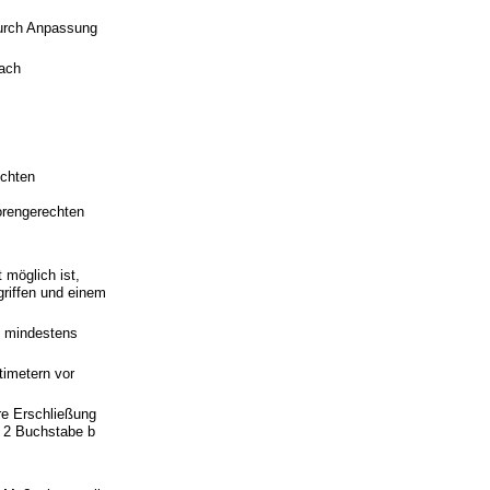
urch Anpassung
nach
echten
orengerechten
 möglich ist,
riffen und einem
n mindestens
timetern vor
re Erschließung
 2 Buchstabe b