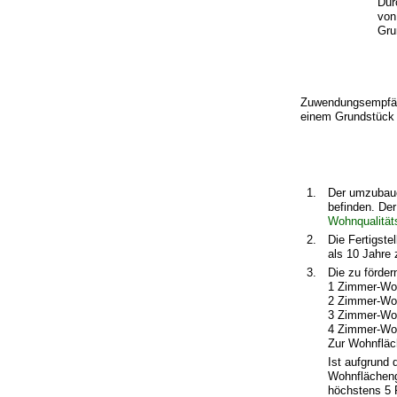
Dur
von
Gru
Zuwendungsempfäng
einem Grundstück
1.
Der umzubau
befinden. De
Wohnqualität
2.
Die Fertigst
als 10 Jahre 
3.
Die zu förde
1 Zimmer-Wo
2 Zimmer-Wo
3 Zimmer-Wo
4 Zimmer-Wo
Zur Wohnfläc
Ist aufgrund
Wohnflächeng
höchstens 5 