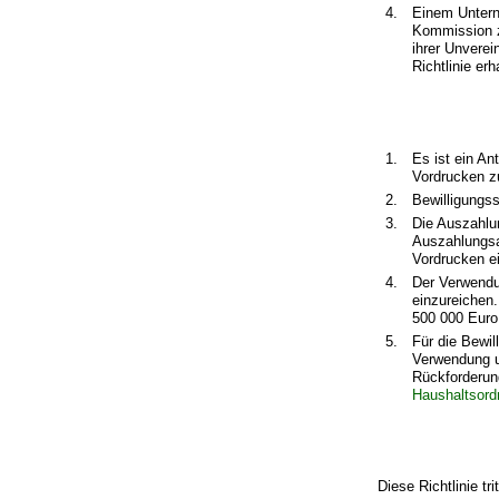
4.
Einem Untern
Kommission zu
ihrer Unvere
Richtlinie erh
1.
Es ist ein A
Vordrucken zu
2.
Bewilligungss
3.
Die Auszahlu
Auszahlungsan
Vordrucken e
4.
Der Verwendu
einzureichen.
500 000 Euro 
5.
Für die Bewi
Verwendung u
Rückforderun
Haushaltsord
Diese Richtlinie tr