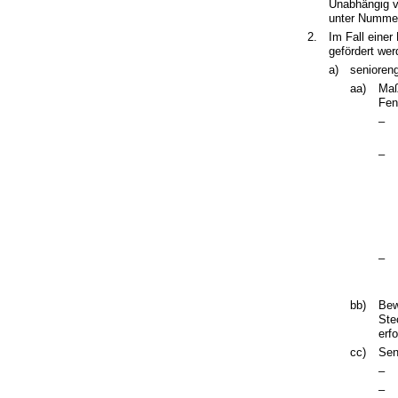
Unabhängig 
unter Nummer 
2.
Im Fall ein
gefördert wer
a)
senioren
aa)
Maß
Fen
–
–
–
bb)
Bew
Ste
erfo
cc)
Sen
–
–