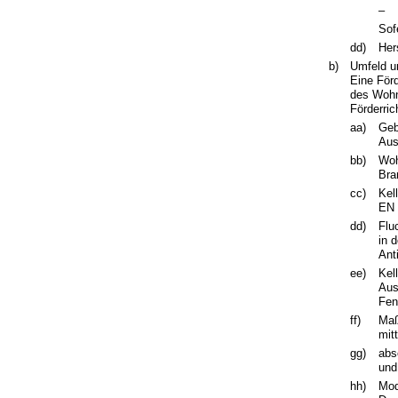
–
Sof
dd)
Her
b)
Umfeld u
Eine För
des Wohn
Förderric
aa)
Geb
Aus
bb)
Woh
Bra
cc)
Kel
EN 
dd)
Flu
in 
Ant
ee)
Kel
Aus
Fen
ff)
Maß
mit
gg)
abs
und
hh)
Mod