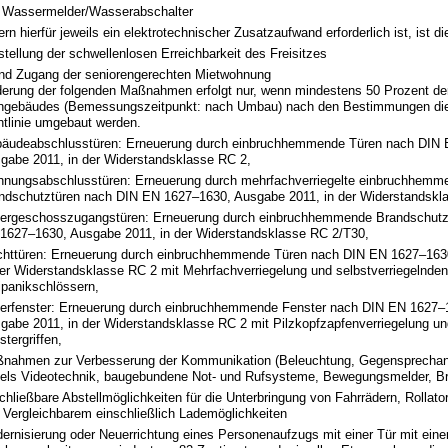
Wassermelder/Wasserabschalter
ern hierfür jeweils ein elektrotechnischer Zusatzaufwand erforderlich ist, ist di
stellung der schwellenlosen Erreichbarkeit des Freisitzes
nd Zugang der seniorengerechten Mietwohnung
derung der folgenden Maßnahmen erfolgt nur, wenn mindestens 50 Prozent d
gebäudes (Bemessungszeitpunkt: nach Umbau) nach den Bestimmungen di
htlinie umgebaut werden.
äudeabschlusstüren: Erneuerung durch einbruchhemmende Türen nach DIN
gabe 2011, in der Widerstandsklasse RC 2,
nungsabschlusstüren: Erneuerung durch mehrfachverriegelte einbruchhemm
ndschutztüren nach DIN EN 1627–1630, Ausgabe 2011, in der Widerstandskl
lergeschosszugangstüren: Erneuerung durch einbruchhemmende Brandschutz
1627–1630, Ausgabe 2011, in der Widerstandsklasse RC 2/T30,
chttüren: Erneuerung durch einbruchhemmende Türen nach DIN EN 1627–163
der Widerstandsklasse RC 2 mit Mehrfachverriegelung und selbstverriegelnde
ipanikschlössern,
lerfenster: Erneuerung durch einbruchhemmende Fenster nach DIN EN 1627–
gabe 2011, in der Widerstandsklasse RC 2 mit Pilzkopfzapfenverriegelung u
stergriffen,
nahmen zur Verbesserung der Kommunikation (Beleuchtung, Gegensprechan
tels Videotechnik, baugebundene Not- und Rufsysteme, Bewegungsmelder, Br
chließbare Abstellmöglichkeiten für die Unterbringung von Fahrrädern, Rollat
 Vergleichbarem einschließlich Lademöglichkeiten
ernisierung oder Neuerrichtung eines Personenaufzugs mit einer Tür mit einer