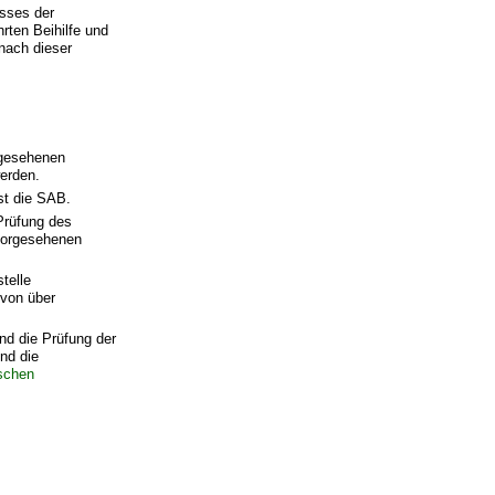
sses der
rten Beihilfe und
nach dieser
rgesehenen
werden.
st die SAB.
Prüfung des
 vorgesehenen
telle
 von über
nd die Prüfung der
nd die
ischen