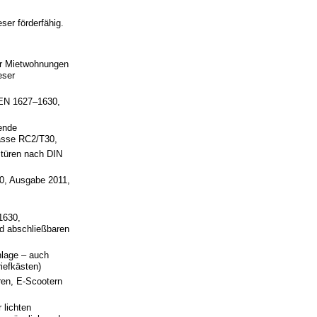
eser förderfähig.
er Mietwohnungen
eser
 EN 1627–1630,
ende
asse RC2/T30,
türen nach DIN
0, Ausgabe 2011,
n
1630,
nd abschließbaren
lage – auch
iefkästen)
oren, E-Scootern
 lichten