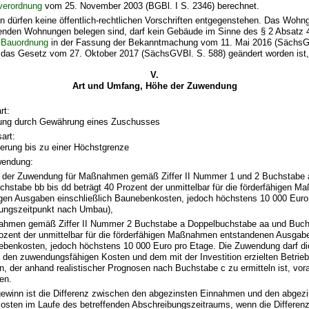
verordnung
vom 25. November 2003 (BGBl. I S. 2346) berechnet.
 dürfen keine öffentlich-rechtlichen Vorschriften entgegenstehen. Das Wohn
nden Wohnungen belegen sind, darf kein Gebäude im Sinne des § 2 Absatz
 Bauordnung
in der Fassung der Bekanntmachung vom 11. Mai 2016 (SächsGV
h das Gesetz vom 27. Oktober 2017 (SächsGVBl. S. 588) geändert worden ist,
V.
Art und Umfang, Höhe der Zuwendung
rt:
rung durch Gewährung eines Zuschusses
art:
ierung bis zu einer Höchstgrenze
wendung:
 der Zuwendung für Maßnahmen gemäß Ziffer II Nummer 1 und 2 Buchstabe 
chstabe bb bis dd beträgt 40 Prozent der unmittelbar für die förderfähigen 
gen Ausgaben einschließlich Baunebenkosten, jedoch höchstens 10 000 Eur
ngszeitpunkt nach Umbau),
ahmen gemäß Ziffer II Nummer 2 Buchstabe a Doppelbuchstabe aa und Buchs
rozent der unmittelbar für die förderfähigen Maßnahmen entstandenen Ausgabe
ebenkosten, jedoch höchstens 10 000 Euro pro Etage. Die Zuwendung darf die
 den zuwendungsfähigen Kosten und dem mit der Investition erzielten Betrie
on, der anhand realistischer Prognosen nach Buchstabe c zu ermitteln ist, vora
en.
gewinn ist die Differenz zwischen den abgezinsten Einnahmen und den abgez
osten im Laufe des betreffenden Abschreibungszeitraums, wenn die Differenz 