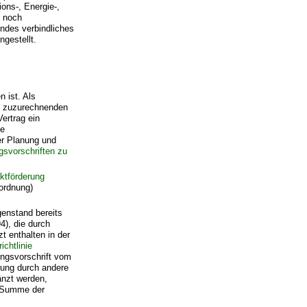
ons-, Energie-,
- noch
ndes verbindliches
ingestellt.
 ist. Als
ng zuzurechnenden
ertrag ein
ie
er Planung und
gsvorschriften zu
ktförderung
ordnung)
genstand bereits
), die durch
t enthalten in der
ichtlinie
ungsvorschrift vom
rung durch andere
nzt werden,
e Summe der