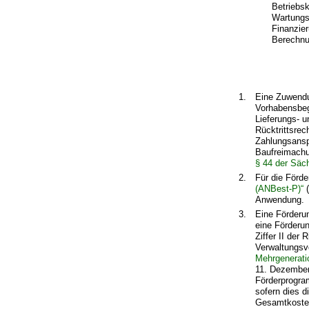
Betriebsk
Wartungs
Finanzie
Berechnun
1.
Eine Zuwendu
Vorhabensbeg
Lieferungs- u
Rücktrittsrec
Zahlungsansp
Baufreimachu
§ 44 der Säc
2.
Für die Förde
(ANBest-P)“
(
Anwendung.
3.
Eine Förderun
eine Förderu
Ziffer II der
Verwaltungsv
Mehrgenerat
11. Dezember
Förderprogra
sofern dies 
Gesamtkosten