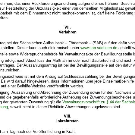
ehmen, das einer Rückforderungsanordnung aufgrund eines früheren Beschlu
r Feststellung der Unzulässigkeit einer von demselben Mitgliedsstaat gewäh
inbarkeit mit dem Binnenmarkt nicht nachgekommen ist, darf keine Förderung 
alten.
VII.
Verfahren
ntrag bei der Sächsischen Aufbaubank – Förderbank – (SAB) auf den dafür vo
 stellen. Dieser kann auch elektronisch unter
www.sab.sachsen.de
gestellt 
telle sowie Widerspruchsbehörde für Verwaltungsakte der Bewilligungsstelle i
ng erfolgt nach Abschluss der Maßnahme oder nach Baufortschritt und nach 
trages. Der Auszahlungsantrag ist bei der Bewilligungsstelle auf den dafür
inzureichen.
ngsnachweis ist mit dem Antrag auf Schlussauszahlung bei der Bewilligungss
 Es wird darauf hingewiesen, dass Informationen über jede Einzelmaßbeihilfe
auf einer Beihilfe-Website veröffentlicht werden.
lligung, Auszahlung und Abrechnung der Zuwendung sowie für den Nachweis u
nd die gegebenenfalls erforderliche Aufhebung des Zuwendungsbescheides u
g der gewährten Zuwendung gilt die
Verwaltungsvorschrift zu § 44 der Sächs
nung
, soweit nicht in dieser Richtlinie Abweichungen zugelassen sind.
VIII.
Inkrafttreten
itt am Tag nach der Veröffentlichung in Kraft.