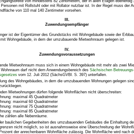
chgangsbreite von mindestens 82 Zentimetern, der in allen Etagen ebenerdig
 Personen mit Rollstuhl oder mit Rollator nutzbar ist. In der Regel muss der 
ndfläche von 110 mal 140 Zentimeter vorsehen.
III.
Zuwendungsempfänger
er ist der Eigentümer des Grundstücks mit Wohngebäude sowie der Erbbau
 mit Wohngebäude, in dem der umzubauende Mietwohnraum gelegen ist.
IV.
Zuwendungsvoraussetzungen
ende Mietwohnraum muss sich in einem Wohngebäude mit mehr als zwei Mi
r Wohnraum darf nicht dem Anwendungsbereich des
Sächsischen Betreuungs
sgesetzes
vom 12. Juli 2012 (SächsGVBl. S. 397) unterfallen.
ellung des Wohngebäudes, in dem die umzubauenden Wohnungen gelegen sin
zurückliegen.
rnden Mietwohnungen dürfen folgende Wohnflächen nicht überschreiten:
hnung: maximal 45 Quadratmeter
hnung: maximal 60 Quadratmeter
hnung: maximal 75 Quadratmeter
hnung: maximal 85 Quadratmeter
he zählen alle Nebenräume.
 der baulichen Gegebenheiten des umzubauenden Gebäudes die Einhaltung de
renzen nicht möglich, so ist ausnahmsweise eine Überschreitung der Wohnf
Prozent der anrechenbaren Wohnfläche zulässig. Die Wohnfläche wird nach d