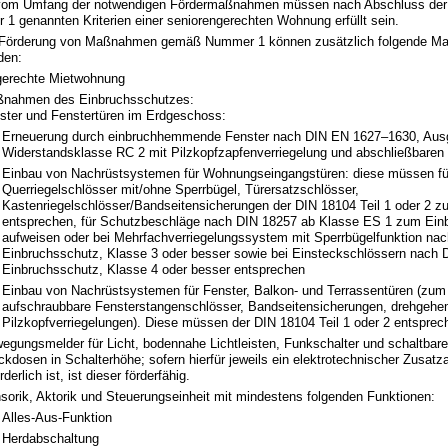
vom Umfang der notwendigen Fördermaßnahmen müssen nach Abschluss der
1 genannten Kriterien einer seniorengerechten Wohnung erfüllt sein.
er Förderung von Maßnahmen gemäß Nummer 1 können zusätzlich folgende 
den:
gerechte Mietwohnung
nahmen des Einbruchsschutzes:
ster und Fenstertüren im Erdgeschoss:
Erneuerung durch einbruchhemmende Fenster nach DIN EN 1627–1630, Ausg
Widerstandsklasse RC 2 mit Pilzkopfzapfenverriegelung und abschließbaren 
Einbau von Nachrüstsystemen für Wohnungseingangstüren: diese müssen fü
Querriegelschlösser mit/ohne Sperrbügel, Türersatzschlösser,
Kastenriegelschlösser/Bandseitensicherungen der DIN 18104 Teil 1 oder 2 
entsprechen, für Schutzbeschläge nach DIN 18257 ab Klasse ES 1 zum Ein
aufweisen oder bei Mehrfachverriegelungssystem mit Sperrbügelfunktion n
Einbruchsschutz, Klasse 3 oder besser sowie bei Einsteckschlössern nach
Einbruchsschutz, Klasse 4 oder besser entsprechen
Einbau von Nachrüstsystemen für Fenster, Balkon- und Terrassentüren (zum 
aufschraubbare Fensterstangenschlösser, Bandseitensicherungen, drehgehem
Pilzkopfverriegelungen). Diese müssen der DIN 18104 Teil 1 oder 2 entsprec
egungsmelder für Licht, bodennahe Lichtleisten, Funkschalter und schaltbar
ckdosen in Schalterhöhe; sofern hierfür jeweils ein elektrotechnischer Zusat
rderlich ist, ist dieser förderfähig.
sorik, Aktorik und Steuerungseinheit mit mindestens folgenden Funktionen:
Alles-Aus-Funktion
Herdabschaltung