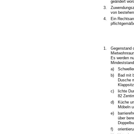
geändert word
3.
Zuwendungszw
von bestehen
4.
Ein Rechtsans
pflichtgemäß
1.
Gegenstand d
Mietwohnrau
Es werden nu
Mindeststand
a)
Schwellen
b)
Bad mit 
Dusche m
Klappsit
c)
lichte D
82 Zenti
d)
Küche un
Möbeln u
e)
barrieref
über ber
Doppelbu
f)
orientier