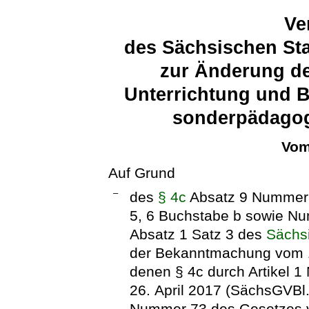
Ve
des Sächsischen Sta
zur Änderung de
Unterrichtung und B
sonderpädagog
Vom
Auf Grund
–
des
§ 4c
Absatz 9 Nummer
5, 6 Buchstabe b sowie Nu
Absatz 1 Satz 3 des
Sächs
der Bekanntmachung vom 16
denen § 4c durch Artikel
26. April 2017 (SächsGVBl. 
Nummer 73 des Gesetzes v