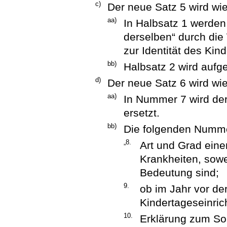
c)
Der neue Satz 5 wird wie
aa)
In Halbsatz 1 werden
derselben“ durch die
zur Identität des Kind
bb)
Halbsatz 2 wird aufg
d)
Der neue Satz 6 wird wie
aa)
In Nummer 7 wird de
ersetzt.
bb)
Die folgenden Numme
„8.
Art und Grad ein
Krankheiten, sowe
Bedeutung sind;
9.
ob im Jahr vor d
Kindertageseinric
10.
Erklärung zum Sor