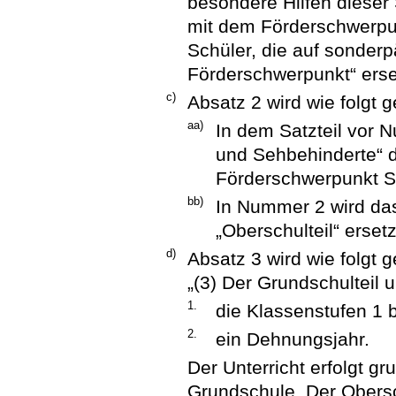
besondere Hilfen dieser 
mit dem Förderschwerpun
Schüler, die auf sonder
Förderschwerpunkt“ erse
c)
Absatz 2 wird wie folgt g
aa)
In dem Satzteil vor 
und Sehbehinderte“ d
Förderschwerpunkt Se
bb)
In Nummer 2 wird das
„Oberschulteil“ ersetz
d)
Absatz 3 wird wie folgt g
„(3) Der Grundschulteil 
1.
die Klassenstufen 1 
2.
ein Dehnungsjahr.
Der Unterricht erfolgt g
Grundschule. Der Obersc