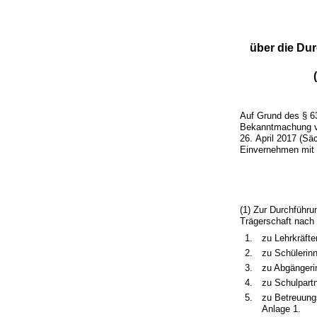
über die Dur
Auf Grund des § 6
Bekanntmachung vo
26. April 2017 (Sä
Einvernehmen mit 
(1) Zur Durchführu
Trägerschaft nach
1.
zu Lehrkräfte
2.
zu Schülerinn
3.
zu Abgängeri
4.
zu Schulpart
5.
zu Betreuungs
Anlage 1.