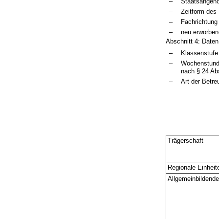
–
Staatsangehö
–
Zeitform des 
–
Fachrichtung
–
neu erworben
Abschnitt 4: Daten
–
Klassenstufe
–
Wochenstunde
nach § 24 Ab
–
Art der Betr
Trägerschaft
Regionale Einheit
Allgemeinbildend