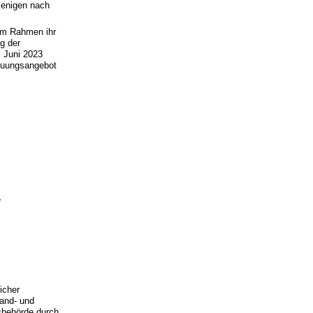
jenigen nach
hem Rahmen ihr
g der
 Juni 2023
reuungsangebot
e
licher
Land- und
sbehörde durch