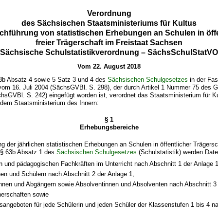
Verordnung
des Sächsischen Staatsministeriums für Kultus
chführung von statistischen Erhebungen an Schulen in öff
freier Trägerschaft im Freistaat Sachsen
(Sächsische Schulstatistikverordnung – SächsSchulStatVO
Vom 22. August 2018
3b Absatz 4 sowie 5 Satz 3 und 4 des
Sächsischen Schulgesetzes
in der Fa
m 16. Juli 2004 (SächsGVBl. S. 298), der durch Artikel 1 Nummer 75 des 
chsGVBl. S. 242) eingefügt worden ist, verordnet das Staatsministerium für K
dem Staatsministerium des Innern:
§ 1
Erhebungsbereiche
ng der jährlichen statistischen Erhebungen an Schulen in öffentlicher Trägersch
 § 63b Absatz 1 des
Sächsischen Schulgesetzes
(Schulstatistik) werden Dat
n und pädagogischen Fachkräften im Unterricht nach Abschnitt 1 der Anlage 1
en und Schülern nach Abschnitt 2 der Anlage 1,
nnen und Abgängern sowie Absolventinnen und Absolventen nach Abschnitt 3 
nerschaften sowie
angeboten für jede Schülerin und jeden Schüler der Klassenstufen 1 bis 4 na