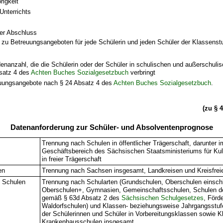
rigkeit
Unterrichts
er Abschluss
 zu Betreuungsangeboten für jede Schülerin und jeden Schüler der Klassenstu
nanzahl, die die Schülerin oder der Schüler in schulischen und außerschuli
satz 4 des
Achten Buches Sozialgesetzbuch
verbringt
euungsangebote nach § 24 Absatz 4 des
Achten Buches Sozialgesetzbuch
.
(zu § 
Datenanforderung zur Schüler- und Absolventenprognose
Trennung nach Schulen in öffentlicher Trägerschaft, darunter i
Geschäftsbereich des Sächsischen Staatsministeriums für Kul
in freier Trägerschaft
en
Trennung nach Sachsen insgesamt, Landkreisen und Kreisfrei
e Schulen
Trennung nach Schularten (Grundschulen, Oberschulen einschl
Oberschulen+, Gymnasien, Gemeinschaftsschulen, Schulen de
gemäß § 63d Absatz 2 des
Sächsischen Schulgesetzes
, Förd
Waldorfschulen) und Klassen- beziehungsweise Jahrgangsstufe
der Schülerinnen und Schüler in Vorbereitungsklassen sowie Kl
Krankenhausschulen insgesamt