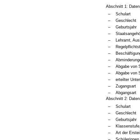
Abschnitt 1: Daten
–
Schulart
–
Geschlecht
–
Geburtsjahr
–
Staatsangehö
–
Lehramt, Aus
–
Regelpflichts
–
Beschäftigu
–
Abminderunge
–
Abgabe von S
–
Abgabe von S
–
erteilter Unt
–
Zugangsart
–
Abgangsart
Abschnitt 2: Date
–
Schulart
–
Geschlecht
–
Geburtsjahr
–
Klassenstufe
–
Art der Erste
–
Schülerinnen 