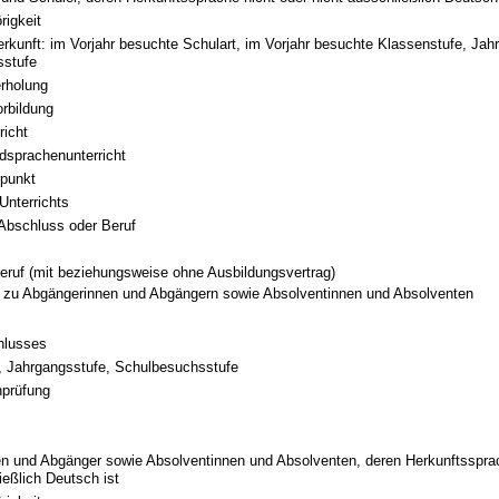
rigkeit
rkunft: im Vorjahr besuchte Schulart, im Vorjahr besuchte Klassenstufe, Jah
sstufe
erholung
rbildung
richt
mdsprachenunterricht
punkt
Unterrichts
 Abschluss oder Beruf
Beruf (mit beziehungsweise ohne Ausbildungsvertrag)
n zu Abgängerinnen und Abgängern sowie Absolventinnen und Absolventen
hlusses
, Jahrgangsstufe, Schulbesuchsstufe
prüfung
n und Abgänger sowie Absolventinnen und Absolventen, deren Herkunftssprac
ießlich Deutsch ist