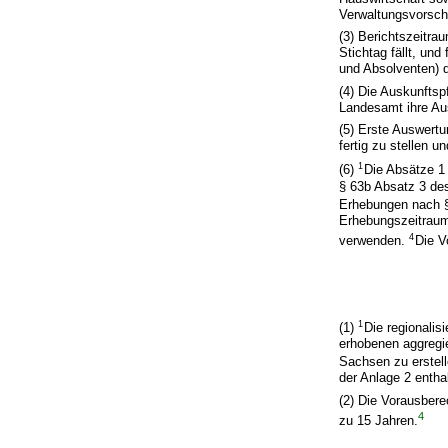
Verwaltungsvorschr
(3) Berichtszeitra
Stichtag fällt, u
und Absolventen) d
(4) Die Auskunftsp
Landesamt ihre Aus
(5) Erste Auswertu
fertig zu stellen u
1
(6)
Die Absätze 1
§ 63b Absatz 3 d
Erhebungen nach 
Erhebungszeitraum
4
verwenden.
Die V
1
(1)
Die regionalis
erhobenen aggregie
Sachsen zu erstel
der Anlage 2 entha
(2) Die Vorausbere
4
zu 15 Jahren.