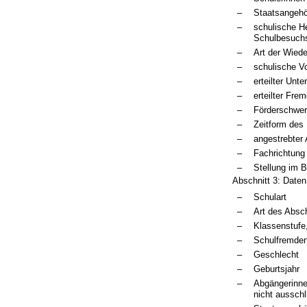
–
Staatsangehö
–
schulische He
Schulbesuch
–
Art der Wied
–
schulische Vo
–
erteilter Unter
–
erteilter Fre
–
Förderschwer
–
Zeitform des 
–
angestrebter
–
Fachrichtung
–
Stellung im 
Abschnitt 3: Date
–
Schulart
–
Art des Absc
–
Klassenstufe
–
Schulfremden
–
Geschlecht
–
Geburtsjahr
–
Abgängerinne
nicht ausschl