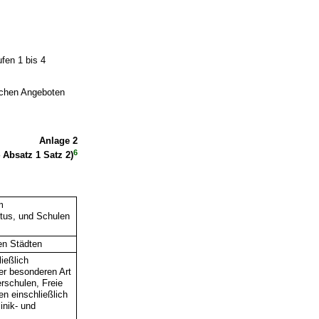
fen 1 bis 4
schen Angeboten
Anlage 2
6
4 Absatz 1 Satz 2)
m
tus, und Schulen
en Städten
ießlich
r besonderen Art
erschulen, Freie
n einschließlich
inik- und