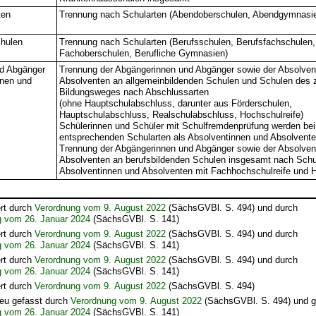
ten
Trennung nach Schularten (Abendoberschulen, Abendgymnasie
chulen
Trennung nach Schularten (Berufsschulen, Berufsfachschulen
Fachoberschulen, Berufliche Gymnasien)
d Abgänger
Trennung der Abgängerinnen und Abgänger sowie der Absolven
nnen und
Absolventen an allgemeinbildenden Schulen und Schulen des 
Bildungsweges nach Abschlussarten
(ohne Hauptschulabschluss, darunter aus Förderschulen,
Hauptschulabschluss, Realschulabschluss, Hochschulreife)
Schülerinnen und Schüler mit Schulfremdenprüfung werden bei
entsprechenden Schularten als Absolventinnen und Absolventen
Trennung der Abgängerinnen und Abgänger sowie der Absolven
Absolventen an berufsbildenden Schulen insgesamt nach Schul
Absolventinnen und Absolventen mit Fachhochschulreife und H
rt durch
Verordnung vom 9. August 2022
(SächsGVBl. S. 494) und durch
g vom 26. Januar 2024
(SächsGVBl. S. 141)
rt durch
Verordnung vom 9. August 2022
(SächsGVBl. S. 494) und durch
g vom 26. Januar 2024
(SächsGVBl. S. 141)
rt durch
Verordnung vom 9. August 2022
(SächsGVBl. S. 494) und durch
g vom 26. Januar 2024
(SächsGVBl. S. 141)
rt durch
Verordnung vom 9. August 2022
(SächsGVBl. S. 494)
eu gefasst durch
Verordnung vom 9. August 2022
(SächsGVBl. S. 494) und g
g vom 26. Januar 2024
(SächsGVBl. S. 141)