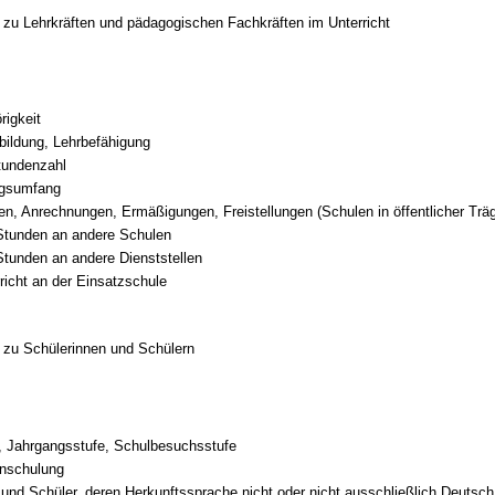
 zu Lehrkräften und pädagogischen Fachkräften im Unterricht
rigkeit
bildung, Lehrbefähigung
tundenzahl
ngsumfang
n, Anrechnungen, Ermäßigungen, Freistellungen (Schulen in öffentlicher Träg
tunden an andere Schulen
tunden an andere Dienststellen
erricht an der Einsatzschule
n zu Schülerinnen und Schülern
, Jahrgangsstufe, Schulbesuchsstufe
inschulung
und Schüler, deren Herkunftssprache nicht oder nicht ausschließlich Deutsch 