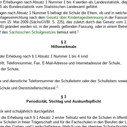
hen Erhebungen nach Absatz 1 Nummer 1 bis 4 werden als Landesstatistik, die
 als Bundesstatistik vom Statistischen Landesamt geführt.
ungen nach Absatz 1 Nummer 5 befragt die Schule die Eltern, ob und in welc
dertageseinrichtung nach dem
Gesetz über Kindertagesbetreuung
in der Fassun
m 15. Mai 2009 (SächsGVBl. S. 225), das zuletzt durch das Gesetz vom 1.
) geändert worden ist, in der jeweils geltenden Fassung, oder in einem Bet
1
 2 des
Sächsischen Schulgesetzes
betreut wird.
§ 2
Hilfsmerkmale
 der Erhebung nach § 1 Absatz 1 Nummer 1 bis 4 sind:
ift, Telefonnummer, Fax, E-Mail-Adresse und Internetadresse der Schule,
 der Schule,
und dienstliche Telefonnummer der Schulleiterin oder des Schulleiters sowi
2
Schule und Dienststellenschlüssel.
§ 3
Periodizität, Stichtag und Auskunftspflicht
tik wird schuljährlich durchgeführt.
r die Erhebung nach § 1 Absatz 2 erster Teilsatz wird für die Schulen in öffent
die Schulen in freier Trägerschaft und für die Fachschulen in den Berufen der 
wie des Garten- und Landschaftsbaus jährlich von der obersten Schulaufsicht