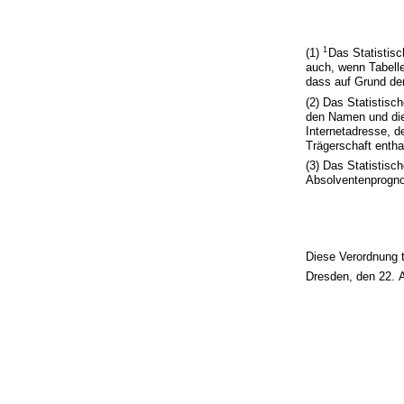
1
(1)
Das Statistisc
auch, wenn Tabelle
dass auf Grund de
(2) Das Statistisc
den Namen und die 
Internetadresse, d
Trägerschaft entha
(3) Das Statistis
Absolventenprogno
Diese Verordnung t
Dresden, den 22. 