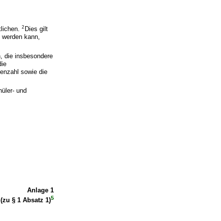
2
tlichen.
Dies gilt
n werden kann,
n, die insbesondere
die
senzahl sowie die
üler- und
Anlage 1
5
(zu § 1 Absatz 1)