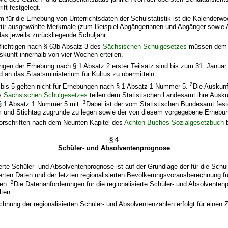
ift festgelegt.
um für die Erhebung von Unterrichtsdaten der Schulstatistik ist die Kalenderwoc
nd für ausgewählte Merkmale (zum Beispiel Abgängerinnen und Abgänger sowie
as jeweils zurückliegende Schuljahr.
flichtigen nach § 63b Absatz 3 des
Sächsischen Schulgesetzes
müssen dem S
kunft innerhalb von vier Wochen erteilen.
ngen der Erhebung nach § 1 Absatz 2 erster Teilsatz sind bis zum 31. Januar
nd an das Staatsministerium für Kultus zu übermitteln.
2
 bis 5 gelten nicht für Erhebungen nach § 1 Absatz 1 Nummer 5.
Die Auskunf
es
Sächsischen Schulgesetzes
teilen dem Statistischen Landesamt ihre Ausku
3
§ 1 Absatz 1 Nummer 5 mit.
Dabei ist der vom Statistischen Bundesamt fest
 und Stichtag zugrunde zu legen sowie der von diesem vorgegebene Erhebu
orschriften nach dem Neunten Kapitel des
Achten Buches Sozialgesetzbuch
b
§ 4
Schüler- und Absolventenprognose
ierte Schüler- und Absolventenprognose ist auf der Grundlage der für die Schul
rten Daten und der letzten regionalisierten Bevölkerungsvorausberechnung fü
2
len.
Die Datenanforderungen für die regionalisierte Schüler- und Absolventen
lten.
chnung der regionalisierten Schüler- und Absolventenzahlen erfolgt für einen 