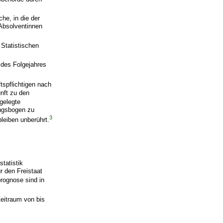
he, in die der
 Absolventinnen
tatistischen
 des Folgejahres
tspflichtigen nach
nft zu den
gelegte
ngsbogen zu
3
leiben unberührt.
statistik
r den Freistaat
prognose sind in
Zeitraum von bis