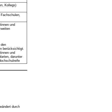
n, Kollegs)
, Fachschulen,
tinnen und
zweiten
 den
 berücksichtigt.
tinnen und
arten, darunter
ochschulreife
eändert durch