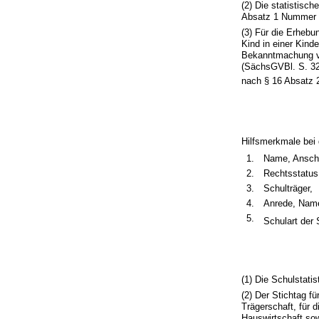
(2) Die statistisc
Absatz 1 Nummer 5
(3) Für die Erheb
Kind in einer Kin
Bekanntmachung vo
(SächsGVBl. S. 326
nach § 16 Absatz
Hilfsmerkmale bei
1.
Name, Anschr
2.
Rechtsstatus
3.
Schulträger,
4.
Anrede, Name 
5.
Schulart der 
(1) Die Schulstatis
(2) Der Stichtag fü
Trägerschaft, für 
Hauswirtschaft so