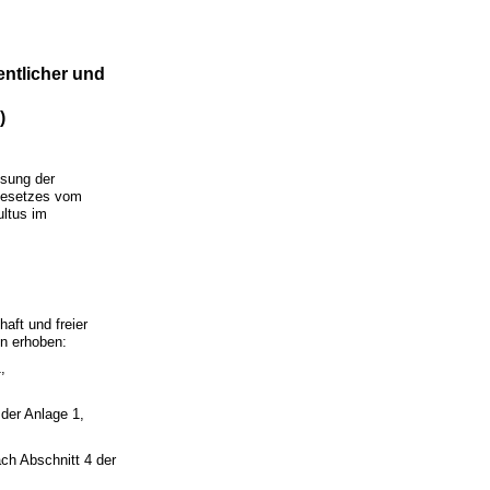
entlicher und
)
ssung der
Gesetzes vom
ultus im
aft und freier
en erhoben:
,
der Anlage 1,
ch Abschnitt 4 der