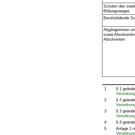
Schulen des zwei
Bildungsweges
Berufsbildende S
Abgängerinnen un
sowie Absolventi
Absolventen
1
§ 1 geände
Verordnun
2
§ 2 geände
Verordnun
3
§ 3 geände
Verordnun
4
§ 4 geände
5
Anlage 1 n
Verordnun