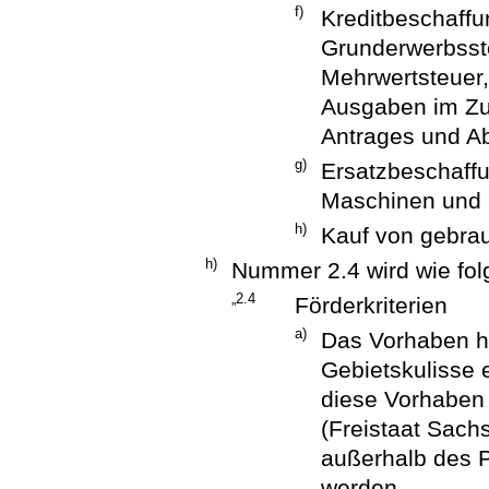
f)
Kreditbeschaffu
Grunderwerbsste
Mehrwertsteuer,
Ausgaben im Zu
Antrages und Ab
g)
Ersatzbeschaff
Maschinen und 
h)
Kauf von gebra
h)
Nummer 2.4 wird wie folg
„2.4
Förderkriterien
a)
Das Vorhaben hä
Gebietskulisse e
diese Vorhabe
(Freistaat Sach
außerhalb des 
werden.