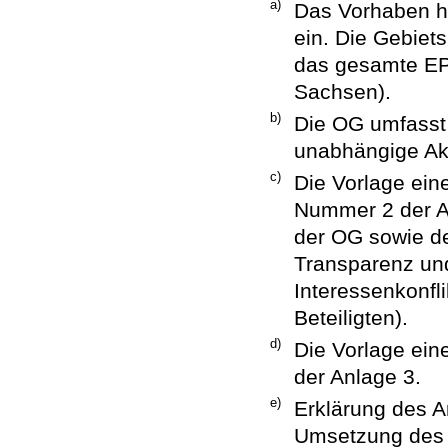
a)
Das Vorhaben hä
ein. Die Gebiet
das gesamte EP
Sachsen).
b)
Die OG umfasst
unabhängige Ak
c)
Die Vorlage ei
Nummer 2 der A
der OG sowie de
Transparenz un
Interessenkonfli
Beteiligten).
d)
Die Vorlage ei
der Anlage 3.
e)
Erklärung des A
Umsetzung des P