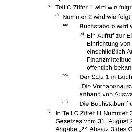
5.
Teil C Ziffer II wird wie folg
a)
Nummer 2 wird wie folgt
aa)
Buchstabe b wird w
„b)
Ein Aufruf zur 
Einrichtung von
einschließlich A
Finanzmittelbud
öffentlich beka
bb)
Der Satz 1 in Buch
„Die Vorhabenausw
anhand von Auswah
cc)
Die Buchstaben f 
6.
In Teil C Ziffer III Nummer
Gesetzes vom 31. August 20
Angabe „24 Absatz 3 des G