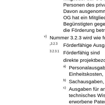
Personen des priva
Davon ausgenomme
OG hat ein Mitgli
Begünstigten gege
die Förderung betr
v)
Nummer 3.2.3 wird wie fo
„3.2.3
Förderfähige Aus
3.2.3.1
Förderfähig sind
direkte projektbe
a)
Personalausgabe
Einheitskosten,
b)
Sachausgaben,
c)
Ausgaben für a
technisches Wis
erworbene Pate