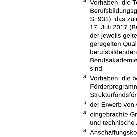
a)
Vorhaben, die T
Berufsbildungsg
S. 931), das zu
17. Juli 2017 (B
der jeweils gel
geregelten Qual
berufsbildende
Berufsakademie
sind,
b)
Vorhaben, die b
Förderprogramm
Strukturfondsfö
c)
der Erwerb von
d)
eingebrachte G
und technische 
e)
Anschaffungskos