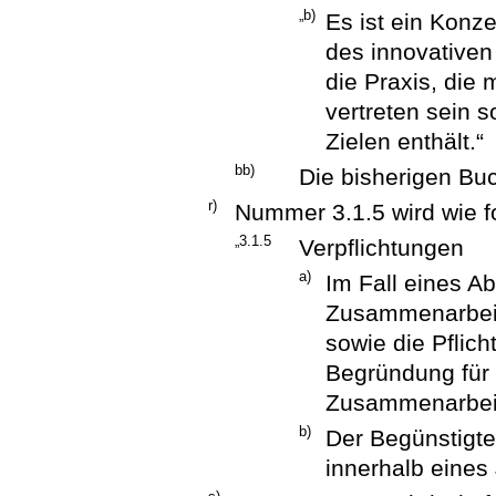
„b)
Es ist ein Konz
des innovativen
die Praxis, die 
vertreten sein s
Zielen enthält.“
bb)
Die bisherigen Bu
r)
Nummer 3.1.5 wird wie fo
„3.1.5
Verpflichtungen
a)
Im Fall eines Ab
Zusammenarbeit 
sowie die Pflich
Begründung für 
Zusammenarbei
b)
Der Begünstigte 
innerhalb eines