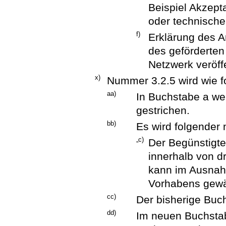
Beispiel Akzepta
oder technische
f)
Erklärung des A
des geförderte
Netzwerk veröffe
x)
Nummer 3.2.5 wird wie fo
aa)
In Buchstabe a we
gestrichen.
bb)
Es wird folgender 
„c)
Der Begünstigte 
innerhalb von d
kann im Ausnah
Vorhabens gewä
cc)
Der bisherige Buc
dd)
Im neuen Buchstab