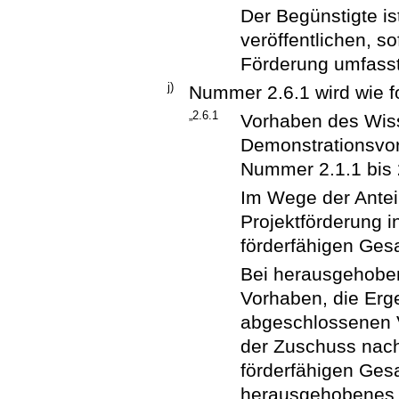
Der Begünstigte ist
veröffentlichen, s
Förderung umfasst
j)
Nummer 2.6.1 wird wie fo
„2.6.1
Vorhaben des Wiss
Demonstrationsvor
Nummer 2.1.1 bis 
Im Wege der Anteil
Projektförderung 
förderfähigen Ge
Bei herausgehoben
Vorhaben, die Erg
abgeschlossenen V
der Zuschuss nach
förderfähigen Ges
herausgehobenes ö