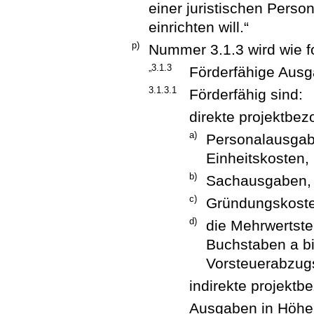
einer juristischen Perso
einrichten will.“
p)
Nummer 3.1.3 wird wie fo
„3.1.3
Förderfähige Aus
3.1.3.1
Förderfähig sind:
direkte projektbe
a)
Personalausgabe
Einheitskosten,
b)
Sachausgaben,
c)
Gründungskost
d)
die Mehrwertst
Buchstaben a bi
Vorsteuerabzug
indirekte projekt
Ausgaben in Höhe 