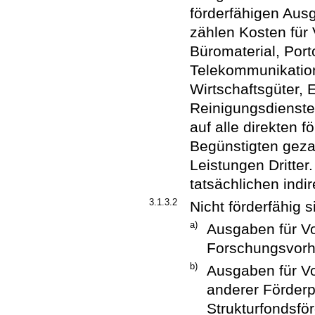
förderfähigen Aus
zählen Kosten für
Büromaterial, Port
Telekommunikation
Wirtschaftsgüter, 
Reinigungsdienste
auf alle direkten 
Begünstigten geza
Leistungen Dritter
tatsächlichen ind
3.1.3.2
Nicht förderfähig s
a)
Ausgaben für Vo
Forschungsvorh
b)
Ausgaben für V
anderer Förder
Strukturfondsfö