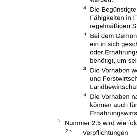
b)
Die Begünstigte
Fähigkeiten in 
regelmäßigen S
c)
Bei dem Demons
ein in sich gesc
oder Ernährungs
benötigt, um sei
d)
Die Vorhaben we
und Forstwirtsch
Landbewirtschaf
e)
Die Vorhaben n
können auch für
Ernährungswirts
i)
Nummer 2.5 wird wie folg
„2.5
Verpflichtungen