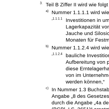
3.
Teil B Ziffer II wird wie folg
a)
Nummer 1.1.1.1 wird wie 
„1.1.1.1
Investitionen in u
Lagerkapazität vo
Jauche und Silosi
Monaten für Festm
b)
Nummer 1.1.2.4 wird wie 
„1.1.2.4
bauliche Investit
Aufbereitung von 
diese Erntelagerh
von im Unternehm
werden können,“
c)
In Nummer 1.3 Buchstab
Angabe „8 des Gesetzes 
durch die Angabe „4a d