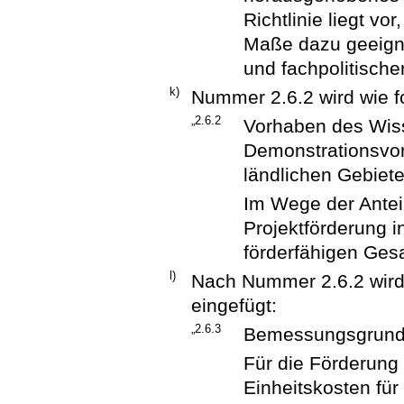
Richtlinie liegt v
Maße dazu geeigne
und fachpolitische
k)
Nummer 2.6.2 wird wie fo
„2.6.2
Vorhaben des Wiss
Demonstrationsvo
ländlichen Gebiet
Im Wege der Anteil
Projektförderung 
förderfähigen Ges
l)
Nach Nummer 2.6.2 wird
eingefügt:
„2.6.3
Bemessungsgrund
Für die Förderung 
Einheitskosten für