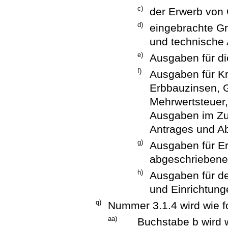
c)
der Erwerb von
d)
eingebrachte G
und technische 
e)
Ausgaben für di
f)
Ausgaben für Kr
Erbbauzinsen, G
Mehrwertsteuer,
Ausgaben im Zu
Antrages und Ab
g)
Ausgaben für Er
abgeschriebene
h)
Ausgaben für d
und Einrichtung
q)
Nummer 3.1.4 wird wie fo
aa)
Buchstabe b wird w