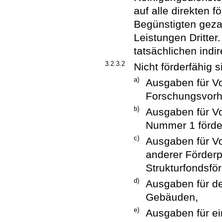
auf alle direkten 
Begünstigten geza
Leistungen Dritter
tatsächlichen ind
3.2.3.2
Nicht förderfähig s
a)
Ausgaben für Vo
Forschungsvorh
b)
Ausgaben für Vor
Nummer 1 förder
c)
Ausgaben für V
anderer Förder
Strukturfondsfö
d)
Ausgaben für d
Gebäuden,
e)
Ausgaben für e