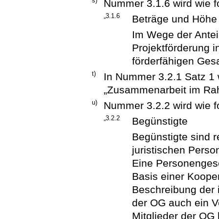
s)
Nummer 3.1.6 wird wie fo
„3.1.6
Beträge und Höhe
Im Wege der Anteil
Projektförderung 
förderfähigen Ges
t)
In Nummer 3.2.1 Satz 1 
„Zusammenarbeit im Rah
u)
Nummer 3.2.2 wird wie fo
„3.2.2
Begünstigte
Begünstigte sind r
juristischen Perso
Eine Personengese
Basis einer Koope
Beschreibung der i
der OG auch ein Ve
Mitglieder der OG 