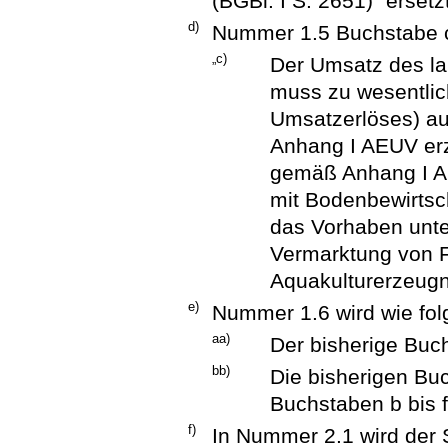
(BGBl. I S. 2651)“ ersetz
d)
Nummer 1.5 Buchstabe c 
„c)
Der Umsatz des la
muss zu wesentlic
Umsatzerlöses) a
Anhang I AEUV er
gemäß Anhang I A
mit Bodenbewirtsc
das Vorhaben unter
Vermarktung von F
Aquakulturerzeugn
e)
Nummer 1.6 wird wie fol
aa)
Der bisherige Buc
bb)
Die bisherigen Bu
Buchstaben b bis f
f)
In Nummer 2.1 wird der S