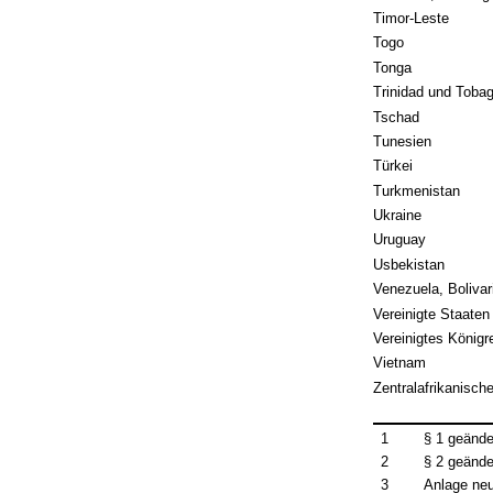
Timor-Leste
Togo
Tonga
Trinidad und Toba
Tschad
Tunesien
Türkei
Turkmenistan
Ukraine
Uruguay
Usbekistan
Venezuela, Bolivar
Vereinigte Staaten
Vereinigtes Königr
Vietnam
Zentralafrikanisch
1
§ 1 geände
2
§ 2 geände
3
Anlage ne