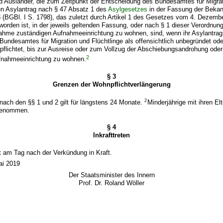
d Ausländer, die zum Zeitpunkt der Entscheidung des Bundesamtes für Migra
en Asylantrag nach § 47 Absatz 1 des
Asylgesetzes
in der Fassung der Bek
 (BGBl. I S. 1798), das zuletzt durch Artikel 1 des Gesetzes vom 4. Dezemb
worden ist, in der jeweils geltenden Fassung, oder nach § 1 dieser Verordnung 
fnahme zuständigen Aufnahmeeinrichtung zu wohnen, sind, wenn ihr Asylantrag
undesamtes für Migration und Flüchtlinge als offensichtlich unbegründet ode
rpflichtet, bis zur Ausreise oder zum Vollzug der Abschiebungsandrohung ode
2
ufnahmeeinrichtung zu wohnen.
§ 3
Grenzen der Wohnpflichtverlängerung
2
 nach den §§ 1 und 2 gilt für längstens 24 Monate.
Minderjährige mit ihren El
sgenommen.
§ 4
Inkrafttreten
tt am Tag nach der Verkündung in Kraft.
ai 2019
Der Staatsminister des Innern
Prof. Dr. Roland Wöller