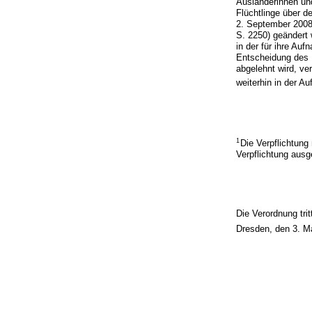
Ausländerinnen un
Flüchtlinge über d
2. September 2008
S. 2250) geändert 
in der für ihre Au
Entscheidung des B
abgelehnt wird, ve
weiterhin in der A
1
Die Verpflichtung
Verpflichtung au
Die Verordnung tri
Dresden, den 3. M