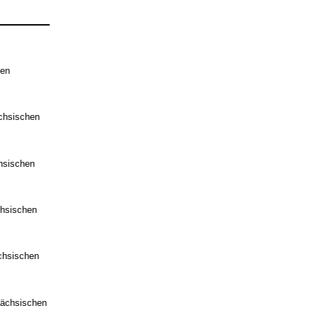
hen
chsischen
hsischen
chsischen
chsischen
Sächsischen