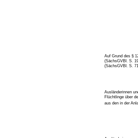
Auf Grund des § 1
(SächsGVBl. S. 19
(SächsGVBl. S. 712
Ausländerinnen und
Flüchtlinge über d
aus den in der An