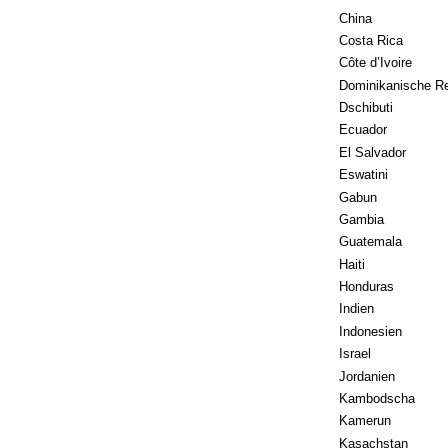
China
Costa Rica
Côte d’Ivoire
Dominikanische Re
Dschibuti
Ecuador
El Salvador
Eswatini
Gabun
Gambia
Guatemala
Haiti
Honduras
Indien
Indonesien
Israel
Jordanien
Kambodscha
Kamerun
Kasachstan