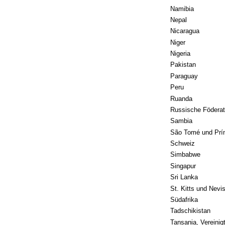
Namibia
Nepal
Nicaragua
Niger
Nigeria
Pakistan
Paraguay
Peru
Ruanda
Russische Föderat
Sambia
São Tomé und Prí
Schweiz
Simbabwe
Singapur
Sri Lanka
St. Kitts und Nevi
Südafrika
Tadschikistan
Tansania, Vereinig