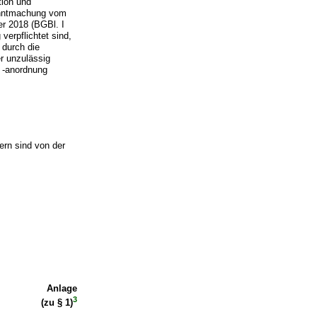
tion und
anntmachung vom
er 2018 (BGBl. I
verpflichtet sind,
 durch die
r unzulässig
r -anordnung
tern sind von der
Anlage
3
(zu § 1)