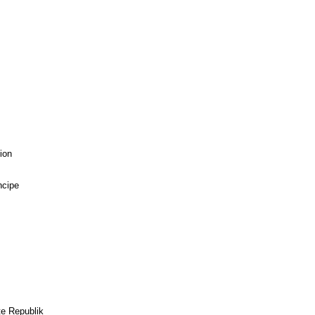
ion
ncipe
s
te Republik