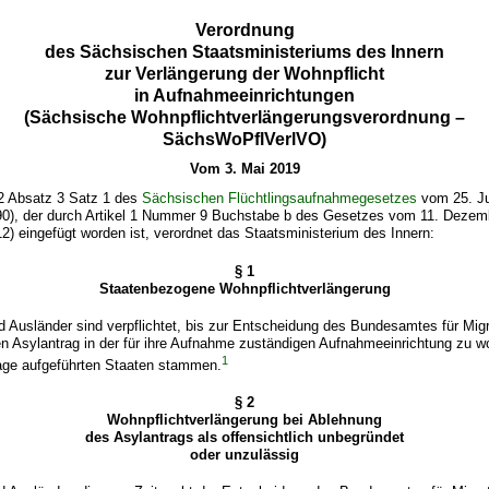
Verordnung
des Sächsischen Staatsministeriums des Innern
zur Verlängerung der Wohnpflicht
in Aufnahmeeinrichtungen
(Sächsische Wohnpflichtverlängerungsverordnung –
SächsWoPflVerlVO)
Vom 3. Mai 2019
2 Absatz 3 Satz 1 des
Sächsischen Flüchtlingsaufnahmegesetzes
vom 25. Ju
0), der durch Artikel 1 Nummer 9 Buchstabe b des Gesetzes vom 11. Dezem
) eingefügt worden ist, verordnet das Staatsministerium des Innern:
§ 1
Staatenbezogene Wohnpflichtverlängerung
 Ausländer sind verpflichtet, bis zur Entscheidung des Bundesamtes für Mig
en Asylantrag in der für ihre Aufnahme zuständigen Aufnahmeeinrichtung zu 
1
lage aufgeführten Staaten stammen.
§ 2
Wohnpflichtverlängerung bei Ablehnung
des Asylantrags als offensichtlich unbegründet
oder unzulässig