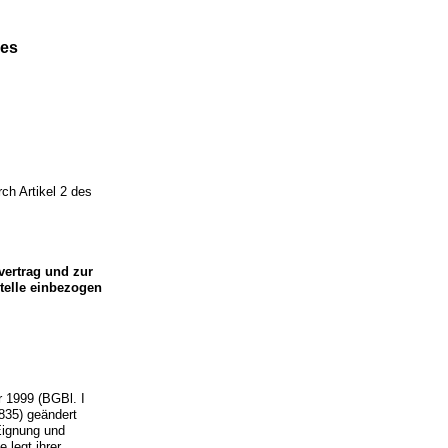
zes
ch Artikel 2 des
ertrag und zur
telle einbezogen
 1999 (BGBl. I
835) geändert
 Eignung und
 legt ihrer