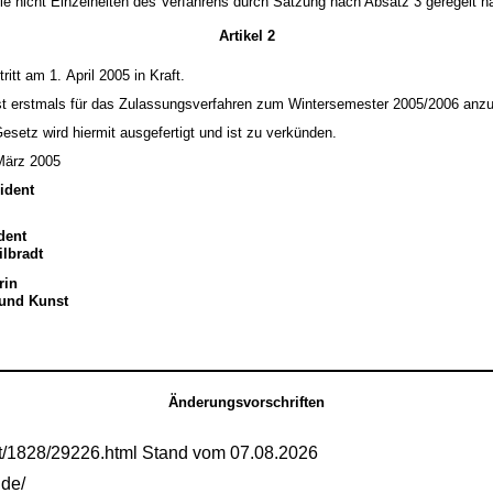
e nicht Einzelheiten des Verfahrens durch Satzung nach Absatz 3 geregelt ha
Artikel 2
ritt am 1. April 2005 in Kraft.
2 ist erstmals für das Zulassungsverfahren zum Wintersemester 2005/2006 an
setz wird hiermit ausgefertigt und ist zu verkünden.
März 2005
ident
dent
ilbradt
rin
 und Kunst
Änderungsvorschriften
mt/1828/29226.html Stand vom 07.08.2026
.de/