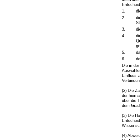
Entscheid
1.
di
2.
di
St
3.
di
4.
di
Qu
g
5.
da
6.
da
Die in de
Auswahlen
Einfluss 
Verbindun
(2) Die Z
der hiern
über die 
dem Grad 
(3) Die H
Entscheid
Wissensch
(4) Abwei