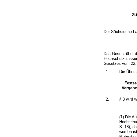
zu
Der Sächsische La
Das Gesetz über d
Hochschulzulassu
Gesetzes vom 22. J
1.
Die Übersc
Festse
Vergabe
2.
§ 3 wird w
(1) Die A
Hochschu
S. 18), d
worden is
Motivatio