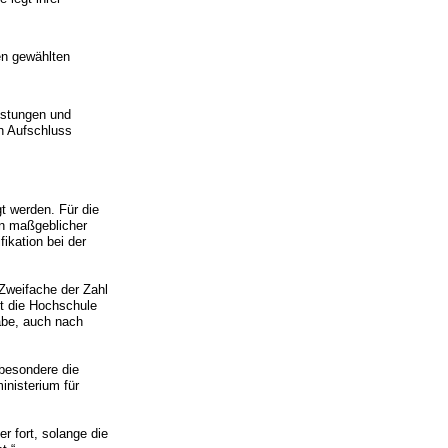
en gewählten
istungen und
en Aufschluss
t werden. Für die
in maßgeblicher
ikation bei der
 Zweifache der Zahl
et die Hochschule
äbe, auch nach
sbesondere die
nisterium für
r fort, solange die