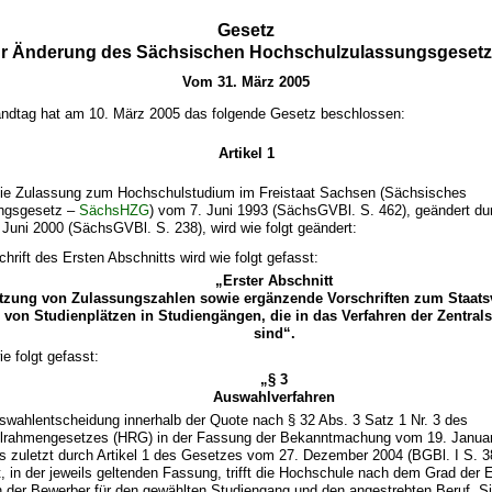
Gesetz
r Änderung des Sächsischen Hochschulzulassungsgeset
Vom 31. März 2005
ndtag hat am 10. März 2005 das folgende Gesetz beschlossen:
Artikel 1
ie Zulassung zum Hochschulstudium im Freistaat Sachsen (Sächsisches
ngsgesetz –
SächsHZG
) vom 7. Juni 1993 (SächsGVBl. S. 462), geändert dur
uni 2000 (SächsGVBl. S. 238), wird wie folgt geändert:
hrift des Ersten Abschnitts wird wie folgt gefasst:
„Erster Abschnitt
tzung von Zulassungszahlen sowie ergänzende Vorschriften zum Staatsv
 von Studienplätzen in Studiengängen, die in das Verfahren der Zentrals
sind“.
ie folgt gefasst:
„§ 3
Auswahlverfahren
uswahlentscheidung innerhalb der Quote nach § 32 Abs. 3 Satz 1 Nr. 3 des
lrahmengesetzes (HRG) in der Fassung der Bekanntmachung vom 19. Januar
as zuletzt durch Artikel 1 des Gesetzes vom 27. Dezember 2004 (BGBl. I S. 3
t, in der jeweils geltenden Fassung, trifft die Hochschule nach dem Grad der
n der Bewerber für den gewählten Studiengang und den angestrebten Beruf. Sie