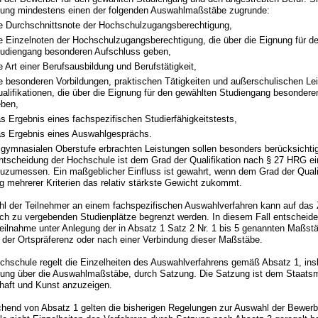
ung mindestens einen der folgenden Auswahlmaßstäbe zugrunde:
e Durchschnittsnote der Hochschulzugangsberechtigung,
e Einzelnoten der Hochschulzugangsberechtigung, die über die Eignung für d
udiengang besonderen Aufschluss geben,
e Art einer Berufsausbildung und Berufstätigkeit,
e besonderen Vorbildungen, praktischen Tätigkeiten und außerschulischen Le
alifikationen, die über die Eignung für den gewählten Studiengang besonder
eben,
s Ergebnis eines fachspezifischen Studierfähigkeitstests,
s Ergebnis eines Auswahlgesprächs.
r gymnasialen Oberstufe erbrachten Leistungen sollen besonders berücksichtig
tscheidung der Hochschule ist dem Grad der Qualifikation nach § 27 HRG e
zuzumessen. Ein maßgeblicher Einfluss ist gewahrt, wenn dem Grad der Qualif
g mehrerer Kriterien das relativ stärkste Gewicht zukommt.
ahl der Teilnehmer an einem fachspezifischen Auswahlverfahren kann auf das
ach zu vergebenden Studienplätze begrenzt werden. In diesem Fall entscheid
Teilnahme unter Anlegung der in Absatz 1 Satz 2 Nr. 1 bis 5 genannten Maßst
der Ortspräferenz oder nach einer Verbindung dieser Maßstäbe.
ochschule regelt die Einzelheiten des Auswahlverfahrens gemäß Absatz 1, in
ung über die Auswahlmaßstäbe, durch Satzung. Die Satzung ist dem Staatsmi
aft und Kunst anzuzeigen.
chend von Absatz 1 gelten die bisherigen Regelungen zur Auswahl der Bewerbe