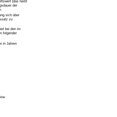
ftswert (das heißt
gsdauer der
n.
ung sich über
gssatz zu
iel bei den im
n folgender
r in Jahren
eine