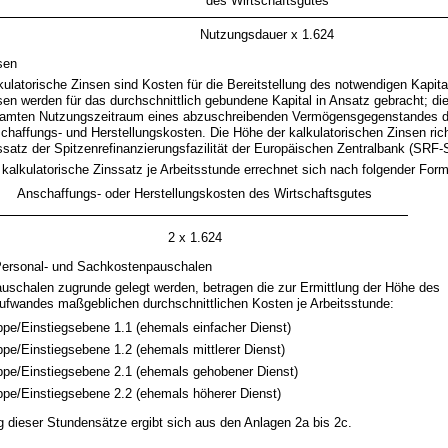
des Wirtschaftsgutes
Nutzungsdauer x 1.624
sen
kulatorische Zinsen sind Kosten für die Bereitstellung des notwendigen Kapita
sen werden für das durchschnittlich gebundene Kapital in Ansatz gebracht; di
amten Nutzungszeitraum eines abzuschreibenden Vermögensgegenstandes d
chaffungs- und Herstellungskosten. Die Höhe der kalkulatorischen Zinsen ric
ssatz der Spitzenrefinanzierungsfazilität der Europäischen Zentralbank (SRF-
 kalkulatorische Zinssatz je Arbeitsstunde errechnet sich nach folgender Form
Anschaffungs- oder Herstellungs­kosten des Wirtschaftsgutes
2 x 1.624
ersonal- und Sachkostenpauschalen
auschalen zugrunde gelegt werden, betragen die zur Ermittlung der Höhe des
ufwandes maßgeblichen durchschnittlichen Kosten je Arbeitsstunde:
pe/Einstiegsebene 1.1 (­ehemals einfacher Dienst)
pe/Einstiegsebene 1.2 (­ehemals mittlerer Dienst)
pe/Einstiegsebene 2.1 (­ehemals gehobener Dienst)
pe/Einstiegsebene 2.2 (­ehemals höherer Dienst)
g dieser Stundensätze ergibt sich aus den Anlagen 2a bis 2c.