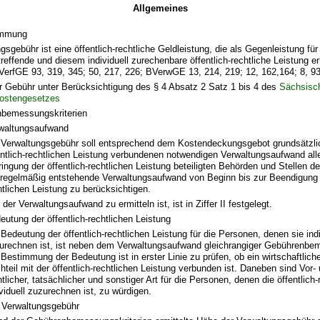
Allgemeines
immung
gsgebühr ist eine öffentlich-rechtliche Geldleistung, die als Gegenleistung für
reffende und diesem individuell zurechenbare öffentlich-rechtliche Leistung e
VerfGE 93, 319, 345; 50, 217, 226; BVerwGE 13, 214, 219; 12, 162,164; 8, 93
er Gebühr unter Berücksichtigung des § 4 Absatz 2 Satz 1 bis 4 des
Sächsisc
ostengesetzes
bemessungskriterien
waltungsaufwand
 Verwaltungsgebühr soll entsprechend dem Kostendeckungsgebot grundsätzlic
entlich-rechtlichen Leistung verbundenen notwendigen Verwaltungsaufwand alle
ringung der öffentlich-rechtlichen Leistung beteiligten Behörden und Stellen d
 regelmäßig entstehende Verwaltungsaufwand von Beginn bis zur Beendigung d
htlichen Leistung zu berücksichtigen.
 der Verwaltungsaufwand zu ermitteln ist, ist in Ziffer II festgelegt.
eutung der öffentlich-rechtlichen Leistung
 Bedeutung der öffentlich-rechtlichen Leistung für die Personen, denen sie indi
urechnen ist, ist neben dem Verwaltungsaufwand gleichrangiger Gebührenb
 Bestimmung der Bedeutung ist in erster Linie zu prüfen, ob ein wirtschaftliche
hteil mit der öffentlich-rechtlichen Leistung verbunden ist. Daneben sind Vor-
htlicher, tatsächlicher und sonstiger Art für die Personen, denen die öffentlich-
ividuell zuzurechnen ist, zu würdigen.
 Verwaltungsgebühr