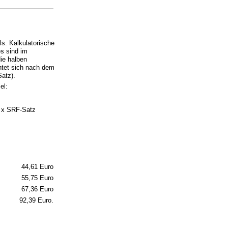
ls. Kalkulatorische
es sind im
ie halben
htet sich nach dem
Satz).
el:
x SRF-Satz
44,61 Euro
55,75 Euro
67,36 Euro
92,39 Euro.