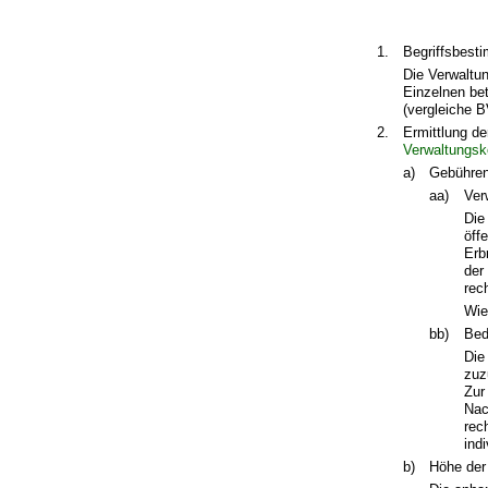
1.
Begriffsbest
Die Verwaltun
Einzelnen bet
(vergleiche B
2.
Ermittlung d
Verwaltungsk
a)
Gebühren
aa)
Ver
Die
öff
Erb
der
rec
Wie
bb)
Bed
Die
zuz
Zur
Nac
rec
ind
b)
Höhe der