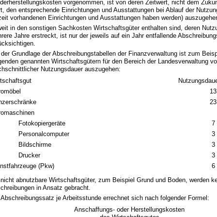
derherstellungskosten vorgenommen, ist von deren Zeitwert, nicht dem Zukun
t, den entsprechende Einrichtungen und Ausstattungen bei Ablauf der Nutzun
zeit vorhandenen Einrichtungen und Ausstattungen haben werden) auszugehe
eit in den sonstigen Sachkosten Wirtschaftsgüter enthalten sind, deren Nutz
rere Jahre erstreckt, ist nur der jeweils auf ein Jahr entfallende Abschreibun
ücksichtigen.
 der Grundlage der Abschreibungstabellen der Finanzverwaltung ist zum Beisp
genden genannten Wirtschaftsgütern für den Bereich der Landesverwaltung vo
chschnittlicher Nutzungsdauer auszugehen:
tschaftsgut
Nutzungsdaue
romöbel
13
nzerschränke
23
romaschinen
Fotokopiergeräte
7
Personalcomputer
3
Bildschirme
3
Drucker
3
nstfahrzeuge (Pkw)
6
 nicht abnutzbare Wirtschaftsgüter, zum Beispiel Grund und Boden, werden k
chreibungen in Ansatz gebracht.
 Abschreibungssatz je Arbeitsstunde errechnet sich nach folgender Formel:
Anschaffungs- oder Herstellungskosten