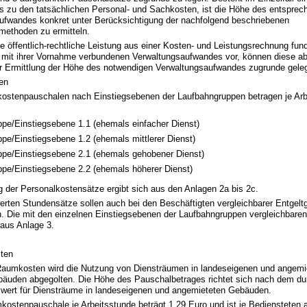
is zu den tatsächlichen Personal- und Sachkosten, ist die Höhe des entspre
ufwandes konkret unter Berücksichtigung der nachfolgend beschriebenen
ethoden zu ermitteln.
ne öffentlich-rechtliche Leistung aus einer Kosten- und Leistungsrechnung fun
 mit ihrer Vornahme verbundenen Verwaltungsaufwandes vor, können diese a
er Ermittlung der Höhe des notwendigen Verwaltungsaufwandes zugrunde gele
en
kostenpauschalen nach Einstiegsebenen der Laufbahngruppen betragen je Arb
pe/Einstiegsebene 1.1 (­ehemals einfacher Dienst)
pe/Einstiegsebene 1.2 (­ehemals mittlerer Dienst)
pe/Einstiegsebene 2.1 (­ehemals gehobener Dienst)
pe/Einstiegsebene 2.2 (­ehemals höherer Dienst)
g der Personalkostensätze ergibt sich aus den Anlagen 2a bis 2c.
erten Stundensätze sollen auch bei den Beschäftigten vergleichbarer Entgel
n. Die mit den einzelnen Einstiegsebenen der Laufbahngruppen vergleichbare
 aus Anlage 3.
ten
Raumkosten wird die Nutzung von Diensträumen in landeseigenen und angemi
bäuden abgegolten. Die Höhe des Pauschalbetrages richtet sich nach dem dur
wert für Diensträume in landeseigenen und angemieteten Gebäuden.
ostenpauschale je Arbeitsstunde beträgt 1,29 Euro und ist je Bediensteten a