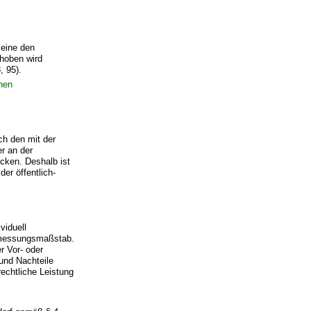
 eine den
rhoben wird
, 95).
hen
h den mit der
r an der
ecken. Deshalb ist
er öffentlich-
viduell
emessungsmaßstab.
r Vor- oder
 und Nachteile
rechtliche Leistung