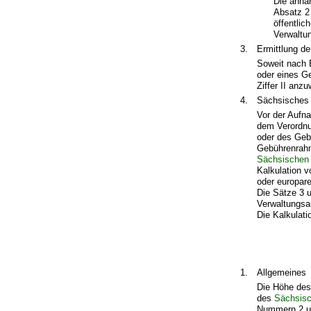
Die anha
Absatz 2
öffentlic
Verwaltu
3.
Ermittlung d
Soweit nach 
oder eines G
Ziffer II anz
4.
Sächsisches 
Vor der Aufn
dem Verordnu
oder des Geb
Gebührenrahm
Sächsischen
Kalkulation 
oder europare
Die Sätze 3 u
Verwaltungsa
Die Kalkulat
1.
Allgemeines
Die Höhe des
des
Sächsisc
Nummern 2 un