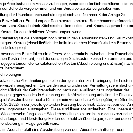
 je Arbeitsstunde in Ansatz zu bringen, wenn die öffentlich-rechtliche Leistun
b der Behörde vorgenommen und ein Büroarbeitsplatz vorgehalten wird.
ttlung der Raumkostenpauschale ergibt sich aus Nummer 8 der Anlage 2c.
 Einzelfall zur Ermittlung der Raumkosten konkrete Berechnungen erforderlich
wert vom Staatsbetrieb Sächsisches Immobilien- und Baumanagement zu erm
 Kosten für den sächlichen Verwaltungsaufwand
chalbetrag für die sonstigen noch nicht in den Personalkosten- und Raumko
htigten Kosten (einschließlich der kalkulatorischen Kosten) wird ein Betrag v
unde festgelegt.
n besonderen Einzelfällen ein offenes Missverhältnis zwischen dem Pauschal
chen Kosten besteht, sind die sonstigen Sachkosten konkret zu ermitteln und
sgegenständen die kalkulatorischen Kosten (Abschreibung und Zinsen) nach
zu berechnen:
chreibungen
kulatorische Abschreibungen sollen den gesamten zur Erbringung der Leistung
erverzehr ausgleichen. Sie werden aus Gründen der Verwaltungsvereinfachun
ichmäßigkeit der Gebührenerhebung nach der jeweiligen Nutzungsdauer des
mögensgegenstandes in Anlehnung an die Abschreibungstabellen der Finanzv
spiel Abschreibungstabelle für allgemein verwendbare Anlagegüter, veröffentli
0, S. 1532) in der jeweils geltenden Fassung berechnet. Dabei ist von den A
stellungskosten auszugehen. Diese sind linear abzuschreiben. Eine lineare A
 Wiederbeschaffungs- oder Wiederherstellungskosten ist nur dann vorzunehm
chaffungs- und Herstellungskosten so erheblich übersteigen, dass bei deren 
tendeckung in Frage gestellt wäre.
d im Ausnahmefall eine Abschreibung von den Wiederbeschaffungs- oder