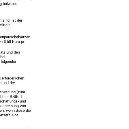
g teilweise
 sind, ist der
itteln.
stenpauschalsätzen
on 6,58 Euro je
satz und den
 bei
 folgender
 erforderlichen
g und der
erwaltung (zum
cht im BStBl I
nschaffungs- und
bschreibung von
en, wenn diese die
Ansatz eine