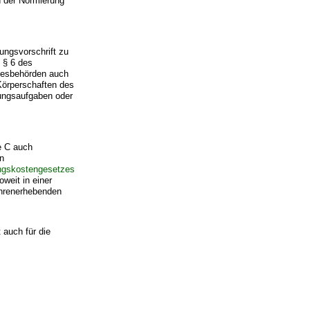
n der Normierung
ungsvorschrift zu
 § 6 des
ndesbehörden auch
Körperschaften des
isungsaufgaben oder
e C auch
n
ngskostengesetzes
weit in einer
hrenerhebenden
 auch für die