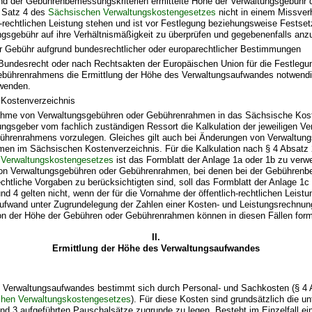
nd der Gebührenbemessungskriterien ermittelte Höhe der Verwaltungsgebühr 
 Satz 4 des
Sächsischen Verwaltungskostengesetzes
nicht in einem Missverh
h-rechtlichen Leistung stehen und ist vor Festlegung beziehungsweise Festse
ngsgebühr auf ihre Verhältnismäßigkeit zu überprüfen und gegebenenfalls an
er Gebühr aufgrund bundesrechtlicher oder europarechtlicher Bestimmungen
Bundesrecht oder nach Rechtsakten der Europäischen Union für die Festlegu
ebührenrahmens die Ermittlung der Höhe des Verwaltungsaufwandes notwendig i
uwenden.
Kostenverzeichnis
ahme von Verwaltungsgebühren oder Gebührenrahmen in das Sächsische Kost
ngsgeber vom fachlich zuständigen Ressort die Kalkulation der jeweiligen V
ührenrahmens vorzulegen. Gleiches gilt auch bei Änderungen von Verwaltun
en im Sächsischen Kostenverzeichnis. Für die Kalkulation nach § 4 Absatz 
 Verwaltungskostengesetzes
ist das Formblatt der Anlage 1a oder 1b zu verw
von Verwaltungsgebühren oder Gebührenrahmen, bei denen bei der Gebühren
chtliche Vorgaben zu berücksichtigten sind, soll das Formblatt der Anlage 1
nd 4 gelten nicht, wenn der für die Vornahme der öffentlich-rechtlichen Leist
ufwand unter Zugrundelegung der Zahlen einer Kosten- und Leistungsrechnung 
ion der Höhe der Gebühren oder Gebührenrahmen können in diesen Fällen form
II.
Ermittlung der Höhe des Verwaltungsaufwandes
 Verwaltungsaufwandes bestimmt sich durch Personal- und Sachkosten (§ 4 
hen Verwaltungskostengesetzes
). Für diese Kosten sind grundsätzlich die un
d 3 aufgeführten Pauschalsätze zugrunde zu legen. Besteht im Einzelfall ei