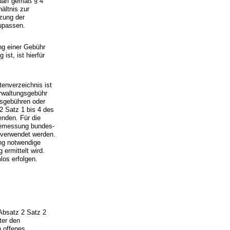
darf gemäß § 4
ältnis zur
tzung der
zupassen.
ng einer Gebühr
st, ist hierfür
enverzeichnis ist
erwaltungsgebühr
gsgebühren oder
2 Satz 1 bis 4 des
enden. Für die
bemessung bundes-
c verwendet werden.
ung notwendige
ermittelt wird.
los erfolgen.
Absatz 2 Satz 2
ter den
n offenes