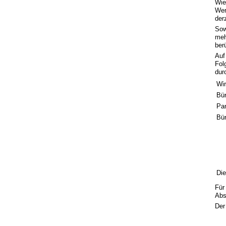
Wie
Wer
der
Sow
meh
ber
Auf
Fol
dur
Wir
Bü
Pa
Bü
Die
Für
Abs
Der