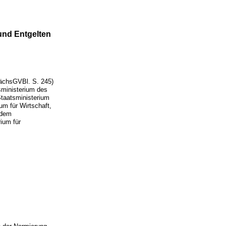
nd Entgelten
ächsGVBl. S. 245)
sministerium des
Staatsministerium
um für Wirtschaft,
 dem
ium für