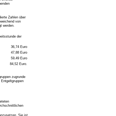
chenden
dierte Zahlen über
bweichend von
gt werden.
eitsstunde der
36,74 Euro
47,88 Euro
59,49 Euro
84,52 Euro.
tgruppen zugrunde
n Entgeltgruppen
eteten
chschnittlichen
nzusetzen. Sie ist