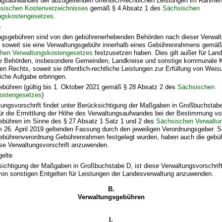
ngsaufwandes der abzugeltenden öffentlich-rechtlichen Leistungen im Rahme
sischen Kostenverzeichnisses
gemäß § 4 Absatz 1 des
Sächsischen
ngskostengesetzes
.
n
ngsgebühren sind von den gebührenerhebenden Behörden nach dieser Verwalt
n, soweit sie eine Verwaltungsgebühr innerhalb eines Gebührenrahmens gemäß
hen Verwaltungskostengesetzes
festzusetzen haben. Dies gilt außer für La
re Behörden, insbesondere Gemeinden, Landkreise und sonstige kommunale 
hen Rechts, soweit sie öffentlich-rechtliche Leistungen zur Erfüllung von We
liche Aufgabe erbringen.
bühren (gültig bis 1. Oktober 2021 gemäß § 28 Absatz 2 des
Sächsischen
ostengesetzes
)
tungsvorschrift findet unter Berücksichtigung der Maßgaben in Großbuchstab
r die Ermittlung der Höhe des Verwaltungsaufwandes bei der Bestimmung vo
bühren im Sinne des § 27 Absatz 1 Satz 1 und 2 des
Sächsischen Verwaltu
m 26. April 2019 geltenden Fassung durch den jeweiligen Verordnungsgeber. So
bührenverordnung Gebührenrahmen festgelegt wurden, haben auch die gebü
se Verwaltungsvorschrift anzuwenden.
gelte
ichtigung der Maßgaben in Großbuchstabe D, ist diese Verwaltungsvorschrift
on sonstigen Entgelten für Leistungen der Landesverwaltung anzuwenden.
B.
Verwaltungsgebühren
I.