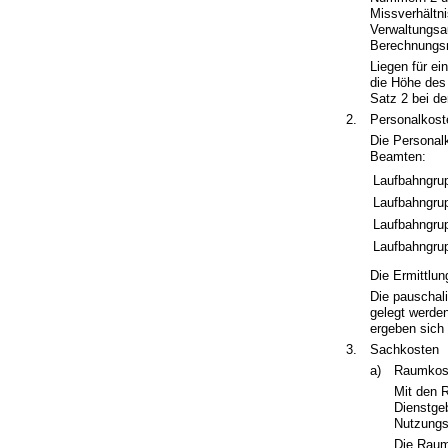
Missverhältn
Verwaltungsa
Berechnungsm
Liegen für ei
die Höhe des
Satz 2 bei d
2.
Personalkost
Die Personal
Beamten:
Laufbahngrup
Laufbahngrup
Laufbahngrup
Laufbahngrup
Die Ermittlun
Die pauschali
gelegt werde
ergeben sich
3.
Sachkosten
a)
Raumkos
Mit den 
Dienstge
Nutzungs
Die Raumk