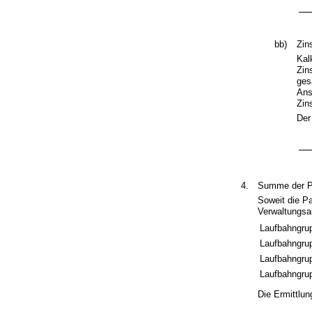
bb)
Zin
Kal
Zin
ges
Ans
Zin
Der
4.
Summe der P
Soweit die P
Verwaltungsa
Laufbahngrup
Laufbahngrup
Laufbahngrup
Laufbahngrup
Die Ermittlun