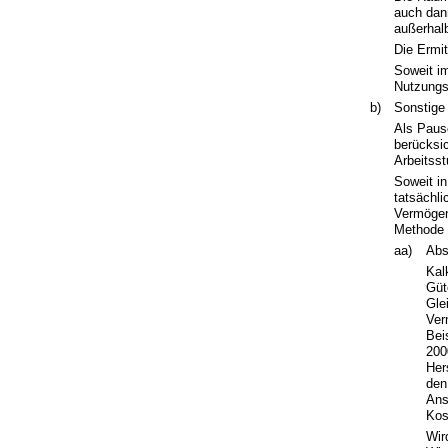
auch dann
außerhal
Die Ermi
Soweit im
Nutzungs
b)
Sonstige
Als Paus
berücksic
Arbeitsst
Soweit i
tatsächli
Vermögen
Methode 
aa)
Abs
Kal
Güt
Gle
Ver
Bei
200
Her
den
Ans
Kos
Wir