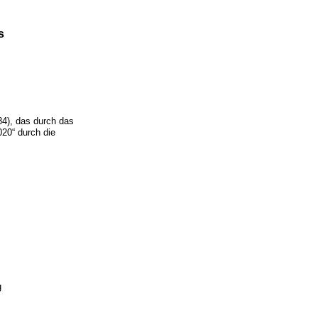
s
4), das durch das
020“ durch die
g