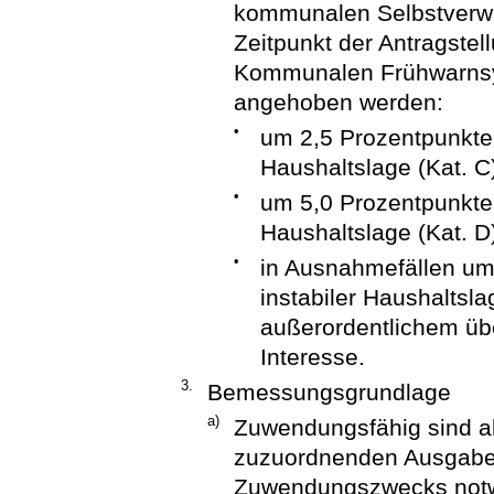
kommunalen Selbstverwa
Zeitpunkt der Antragste
Kommunalen Frühwarnsy
angehoben werden:
•
um 2,5 Prozentpunkte
Haushaltslage (Kat. C
•
um 5,0 Prozentpunkte
Haushaltslage (Kat. D
•
in Ausnahmefällen um
instabiler Haushaltsla
außerordentlichem übe
Interesse.
3.
Bemessungsgrundlage
a)
Zuwendungsfähig sind al
zuzuordnenden Ausgaben
Zuwendungszwecks notw