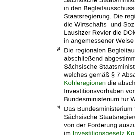
in den Begleitausschüss
Staatsregierung. Die re
die Wirtschafts- und Soz
Lausitzer Revier die D
in angemessener Weise i
g)
Die regionalen Begleit
abschließend abgestim
Sächsische Staatsminist
welches gemäß § 7 Abs
Kohleregionen
die absch
Investitionsvorhaben v
Bundesministerium für Wi
h)
Das Bundesministerium f
Sächsische Staatsregier
von der Förderung auszus
im
Investitionsgesetz K