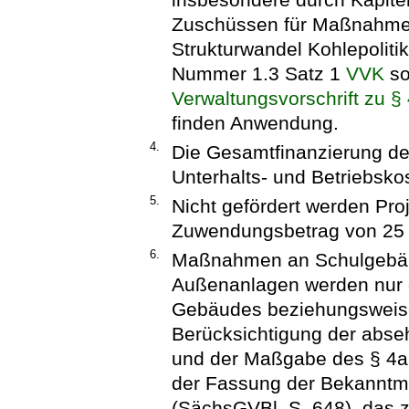
Zuschüssen für Maßnahmen r
Strukturwandel Kohlepoliti
Nummer 1.3 Satz 1
VVK
so
Verwaltungsvorschrift zu 
finden Anwendung.
4.
Die Gesamtfinanzierung des
Unterhalts- und Betriebsko
5.
Nicht gefördert werden Pro
Zuwendungsbetrag von 25 0
6.
Maßnahmen an Schulgebä
Außenanlagen werden nur g
Gebäudes beziehungsweise
Berücksichtigung der abs
und der Maßgabe des § 4
der Fassung der Bekannt
(SächsGVBl. S. 648), das z