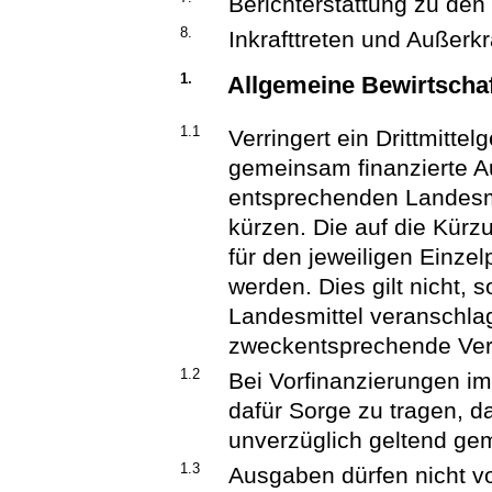
Berichterstattung zu d
8.
Inkrafttreten und Außerkr
1.
Allgemeine Bewirtscha
1.1
Verringert ein Drittmitte
gemeinsam finanzierte A
entsprechenden Landesmit
kürzen. Die auf die Kürz
für den jeweiligen Einze
werden. Dies gilt nicht,
Landesmittel veranschlagt
zweckentsprechende Ve
1.2
Bei Vorfinanzierungen i
dafür Sorge zu tragen, d
unverzüglich geltend ge
1.3
Ausgaben dürfen nicht vor