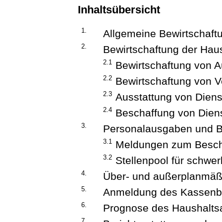
Inhaltsübersicht
1.
Allgemeine Bewirtschaft
2.
Bewirtschaftung der Haus
2.1
Bewirtschaftung von 
2.2
Bewirtschaftung von V
2.3
Ausstattung von Dien
2.4
Beschaffung von Diens
3.
Personalausgaben und B
3.1
Meldungen zum Beschä
3.2
Stellenpool für schwe
4.
Über- und außerplanmä
5.
Anmeldung des Kassenb
6.
Prognose des Haushalts
7.