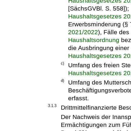
Haushaltsgesetzes 2
[SächsGVBl. S. 558]); 
Haushaltsgesetzes 2
Erwerbsminderung (§ 
2021/2022
), Fälle de
Haushaltsordnung
bez
die Ausbringung einer 
Haushaltsgesetzes 2
c)
Umfang des freien Ste
Haushaltsgesetzes 2
d)
Umfang des Muttersch
Beschäftigungsverbote
erfasst.
3.1.3
Drittmittelfinanzierte Be
Der Nachweis der Inans
Ermächtigungen zum Führe