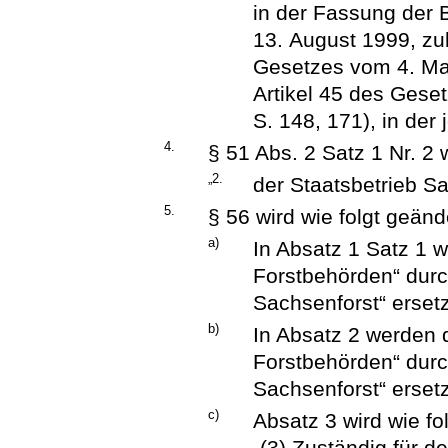
in der Fassung de
13. August 1999, zul
Gesetzes vom 4. Ma
Artikel 45 des Gese
S. 148, 171), in der
4.
§ 51 Abs. 2 Satz 1 Nr. 2 w
„2.
der Staatsbetrieb S
5.
§ 56 wird wie folgt geänd
a)
In Absatz 1 Satz 1 w
Forstbehörden“ durc
Sachsenforst“ ersetz
b)
In Absatz 2 werden d
Forstbehörden“ durc
Sachsenforst“ ersetz
c)
Absatz 3 wird wie fol
„(3) Zuständig für d