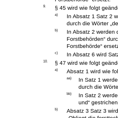
9.
§ 45 wird wie folgt geänd
a)
In Absatz 1 Satz 2 
durch die Wörter „de
b)
In Absatz 2 werden 
Forstbehörden“ durch
Forstbehörde“ ersetz
c)
In Absatz 6 wird Sat
10.
§ 47 wird wie folgt geänd
a)
Absatz 1 wird wie fo
aa)
In Satz 1 werde
durch die Wörte
bb)
In Satz 2 werde
und“ gestrichen
b)
Absatz 3 Satz 3 wird
„Obliegt die forstte