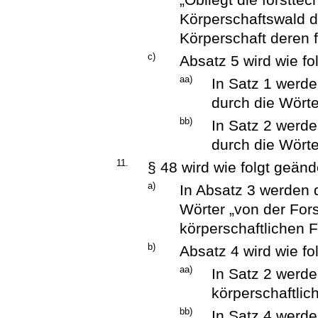
Körperschaftswald d
Körperschaft deren f
c)
Absatz 5 wird wie fo
aa)
In Satz 1 werde
durch die Wörte
bb)
In Satz 2 werde
durch die Wörte
11.
§ 48 wird wie folgt geänd
a)
In Absatz 3 werden 
Wörter „von der For
körperschaftlichen 
b)
Absatz 4 wird wie fo
aa)
In Satz 2 werde
körperschaftlic
bb)
In Satz 4 werde