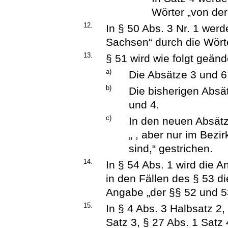
Wörter „von der
12.
In § 50 Abs. 3 Nr. 1 werd
Sachsen“ durch die Wörte
13.
§ 51 wird wie folgt geänd
a)
Die Absätze 3 und 
b)
Die bisherigen Absä
und 4.
c)
In den neuen Absätz
„ , aber nur im Bezi
sind,“ gestrichen.
14.
In § 54 Abs. 1 wird die 
in den Fällen des § 53 d
Angabe „der §§ 52 und 53
15.
In § 4 Abs. 3 Halbsatz 2,
Satz 3, § 27 Abs. 1 Satz 