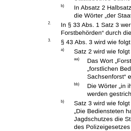
b)
In Absatz 2 Halbsat
die Wörter „der Staa
2.
In § 33 Abs. 1 Satz 3 we
Forstbehörden“ durch die
3.
§ 43 Abs. 3 wird wie folg
a)
Satz 2 wird wie folg
aa)
Das Wort „Fors
„forstlichen Be
Sachsenforst“ e
bb)
Die Wörter „in 
werden gestric
b)
Satz 3 wird wie folgt
„Die Bediensteten 
Jagdschutzes die St
des Polizeigesetzes