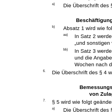
a)
Die Überschrift des §
Beschäftigun
b)
Absatz 1 wird wie fo
aa)
In Satz 2 werde
„und sonstigen 
bb)
In Satz 3 werd
und die Angabe 
Wochen nach de
6.
Die Überschrift des § 4 wi
Bemessungsg
von Zula
7.
§ 5 wird wie folgt geänder
a)
Die Überschrift des §