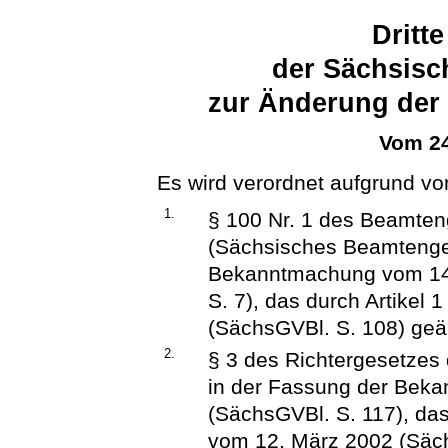
Dritt
der Sächsisc
zur Änderung der
Vom 24
Es wird verordnet aufgrund vo
1.
§ 100 Nr. 1 des Beamten
(Sächsisches Beamteng
Bekanntmachung vom 14.
S. 7), das durch Artikel
(SächsGVBl. S. 108) geän
2.
§ 3 des Richtergesetzes 
in der Fassung der Bek
(SächsGVBl. S. 117), das
vom 12. März 2002 (Säch