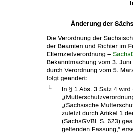
I
Änderung der Sächs
Die Verordnung der Sächsische
der Beamten und Richter im F
Elternzeitverordnung –
Sächs
Bekanntmachung vom 3. Juni 
durch Verordnung vom 5. März
folgt geändert:
1.
In § 1 Abs. 3 Satz 4 wir
„(Mutterschutzverordnu
„(Sächsische Muttersch
zuletzt durch Artikel 1 
(SächsGVBl. S. 623) geän
geltenden Fassung,“ erse