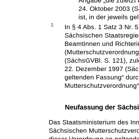
Angabe „die zuletzt
24. Oktober 2003 (
ist, in der jeweils 
2.
In § 4 Abs. 1 Satz 3 Nr.
Sächsischen Staatsregie
Beamtinnen und Richteri
(Mutterschutzverordnun
(SächsGVBl. S. 121), zu
22. Dezember 1997 (Sächs
geltenden Fassung“ dur
Mutterschutzverordnung“ 
Neufassung der Sächs
Das Staatsministerium des In
Sächsischen Mutterschutzvero
dieser Verordnung an gelten