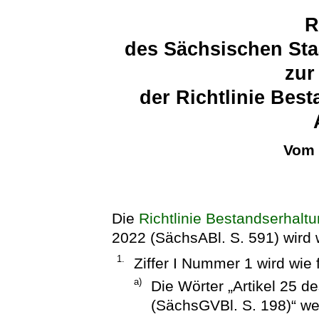
R
des Sächsischen Sta
zur
der Richtlinie Bes
Vom 
Die
Richtlinie Bestandserhalt
2022 (SächsABl. S. 591) wird w
1.
Ziffer I Nummer 1 wird wie 
a)
Die Wörter „Artikel 25 d
(SächsGVBl. S. 198)“ wer