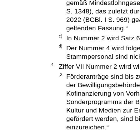
gemäß Mindestlohngeset
S. 1348), das zuletzt du
2022 (BGBl. I S. 969) geä
geltenden Fassung.“
c)
In Nummer 2 wird Satz 
d)
Der Nummer 4 wird folge
Stammpersonal sind nich
4.
Ziffer VII Nummer 2 wird wie
„2.
Förderanträge sind bis 
der Bewilligungsbehörde
Kofinanzierung von Vor
Sonderprogramms der Be
Kultur und Medien zur Er
gefördert werden, sind 
einzureichen.“