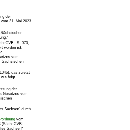
ng der
 vom 31. Mai 2023
s Sächsischen
ung.“
chsGVBl. S. 970,
t worden ist,
er
esetzes vom
es Sächsischen
045), das zuletzt
wie folgt
assung der
des Gesetzes vom
sischen
tes Sachsen“ durch
erordnung
vom
18 (SächsGVBl.
aates Sachsen“