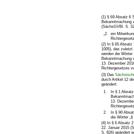
(1) § 69 Absatz 6
Bekanntmachung vo
(SächsGVBl. S. 329
„2.
ein Mitwirku
Richtergesetz
(2) In § 65 Absatz
1005), das zuletzt
werden die Wörter
Bekanntmachung vo
13. Dezember 2016
Richtergesetzes vo
(3) Das
Sächsisch
durch Artikel 12 d
geändert:
1.
In § 1 Absat
Bekanntmachu
13. Dezember
Richtergesetz
2.
In § 90 Absa
die Wörter „§
(4) In § 6 Absatz 
22. Januar 2015 (
S. 826) geändert w