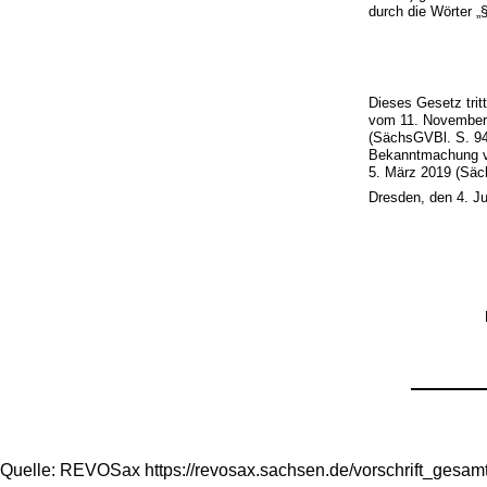
durch die Wörter „
Dieses Gesetz trit
vom 11. November 
(SächsGVBl. S. 94
Bekanntmachung vo
5. März 2019 (Säch
Dresden, den 4. Ju
Quelle: REVOSax https://revosax.sachsen.de/vorschrift_gesa