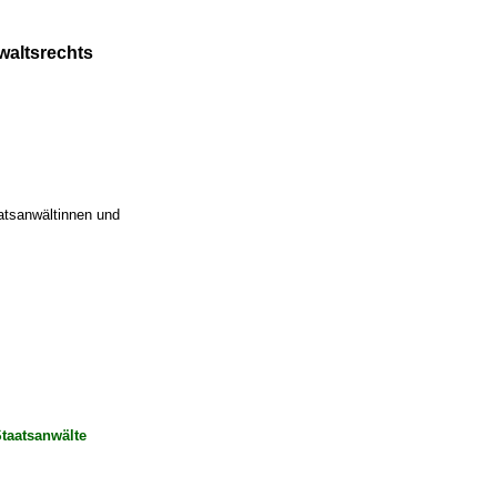
waltsrechts
atsanwältinnen und
Staatsanwälte