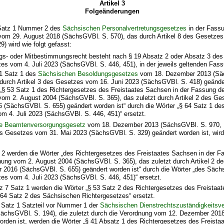
Artikel 3
Folgeänderungen
 Satz 1 Nummer 2 des
Sächsischen Personalvertretungsgesetzes
in der Fassu
m 29. August 2018 (SächsGVBl. S. 570), das durch Artikel 8 des Gesetzes
) wird wie folgt gefasst:
ngs- oder Mitbestimmungsrecht besteht nach § 19 Absatz 2 oder Absatz 3 de
es vom 4. Juli 2023 (SächsGVBl. S. 446, 451), in der jeweils geltenden Fass
 1 Satz 1 des
Sächsischen Besoldungsgesetzes
vom 18. Dezember 2013 (Sä
 durch Artikel 3 des Gesetzes vom 16. Juni 2023 (SächsGVBl. S. 418) geänder
 „§ 53 Satz 1 des Richtergesetzes des Freistaates Sachsen in der Fassung d
m 2. August 2004 (SächsGVBl. S. 365), das zuletzt durch Artikel 2 des G
 (SächsGVBl. S. 655) geändert worden ist“ durch die Wörter „§ 64 Satz 1 d
m 4. Juli 2023 (SächsGVBl. S. 446, 451)“ ersetzt.
e Beamtenversorgungsgesetz
vom 18. Dezember 2013 (SächsGVBl. S. 970, 1
es Gesetzes vom 31. Mai 2023 (SächsGVBl. S. 329) geändert worden ist, wird 
z 2 werden die Wörter „des Richtergesetzes des Freistaates Sachsen in der F
ng vom 2. August 2004 (SächsGVBl. S. 365), das zuletzt durch Artikel 2 
 2016 (SächsGVBl. S. 655) geändert worden ist“ durch die Wörter „des Säch
es vom 4. Juli 2023 (SächsGVBl. S. 446, 451)“ ersetzt.
tz 7 Satz 1 werden die Wörter „§ 53 Satz 2 des Richtergesetzes des Freistaa
 64 Satz 2 des Sächsischen Richtergesetzes“ ersetzt.
2 Satz 1 Satzteil vor Nummer 1 der
Sächsischen Dienstrechtszuständigkeitsv
SächsGVBl. S. 194), die zuletzt durch die Verordnung vom 12. Dezember 20
orden ist, werden die Wörter „§ 41 Absatz 1 des Richtergesetzes des Freist