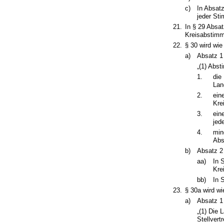
c)
In Absatz
jeder Sti
21.
In § 29 Absat
Kreisabstimmu
22.
§ 30 wird wie
a)
Absatz 1 
„(1) Abs
1.
die
Lan
2.
ein
Kre
3.
ein
jed
4.
min
Abs
b)
Absatz 2 
aa)
In 
Kre
bb)
In 
23.
§ 30a wird wi
a)
Absatz 1 
„(1) Die
Stellvert