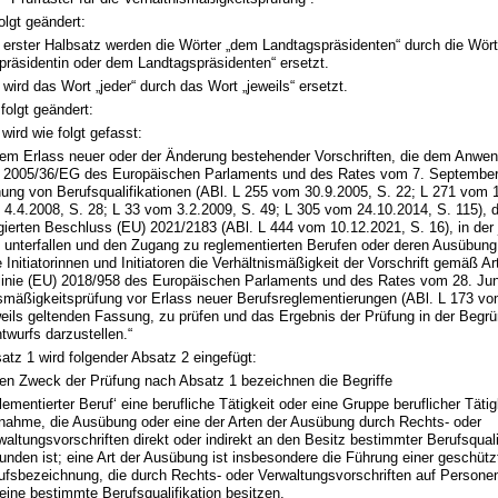
olgt geändert:
 erster Halbsatz werden die Wörter „dem Landtagspräsidenten“ durch die Wört
präsidentin oder dem Landtagspräsidenten“ ersetzt.
 wird das Wort „jeder“ durch das Wort „jeweils“ ersetzt.
 folgt geändert:
wird wie folgt gefasst:
 dem Erlass neuer oder der Änderung bestehender Vorschriften, die dem Anwe
ie 2005/36/EG des Europäischen Parlaments und des Rates vom 7. September
ung von Berufsqualifikationen (ABl. L 255 vom 30.9.2005, S. 22; L 271 vom 1
4.4.2008, S. 28; L 33 vom 3.2.2009, S. 49; L 305 vom 24.10.2014, S. 115), d
ierten Beschluss (EU) 2021/2183 (ABl. L 444 vom 10.12.2021, S. 16), in der 
 unterfallen und den Zugang zu reglementierten Berufen oder deren Ausübun
 Initiatorinnen und Initiatoren die Verhältnismäßigkeit der Vorschrift gemäß Ar
tlinie (EU) 2018/958 des Europäischen Parlaments und des Rates vom 28. Jun
ismäßigkeitsprüfung vor Erlass neuer Berufsreglementierungen (ABl. L 173 vo
weils geltenden Fassung, zu prüfen und das Ergebnis der Prüfung in der Begr
wurfs darzustellen.“
tz 1 wird folgender Absatz 2 eingefügt:
 den Zweck der Prüfung nach Absatz 1 bezeichnen die Begriffe
glementierter Beruf‘ eine berufliche Tätigkeit oder eine Gruppe beruflicher Tätig
nahme, die Ausübung oder eine der Arten der Ausübung durch Rechts- oder
waltungsvorschriften direkt oder indirekt an den Besitz bestimmter Berufsquali
unden ist; eine Art der Ausübung ist insbesondere die Führung einer geschütz
ufsbezeichnung, die durch Rechts- oder Verwaltungsvorschriften auf Personen
 eine bestimmte Berufsqualifikation besitzen,