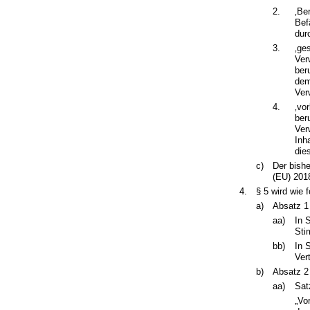
2.
‚Be
Bef
dur
3.
‚ge
Ver
ber
dem
Ver
4.
‚vo
ber
Ver
Inh
die
c)
Der bishe
(EU) 2018
4.
§ 5 wird wie f
a)
Absatz 1 
aa)
In 
Sti
bb)
In 
Ver
b)
Absatz 2 
aa)
Sat
„Vo