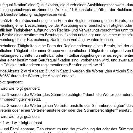
rufsqualifikation‘ eine Qualifikation, die durch einen Ausbildungsnachweis, du
ähigungsnachweis im Sinne des Artikels 11 Buchstabe a Ziffer i der Richtlini
ch Berufserfahrung nachgewiesen wird,
schützte Berufsbezeichnung‘ eine Form der Reglementierung eines Berufs, bei
wendung einer Bezeichnung bei der Ausübung einer beruflichen Tätigkeit oder
uflichen Tätigkeiten aufgrund von Rechts- und Verwaltungsvorschriften unmitte
 Besitz einer bestimmten Berufsqualifikation unterliegt und bei einer missbrä
wendung dieser Bezeichnung Sanktionen verhängt werden können,
rbehaltene Tätigkeiten‘ eine Form der Reglementierung eines Berufs, bei der 
uflichen Tätigkeit oder einer Gruppe von beruflichen Tätigkeiten aufgrund von
waltungsvorschriften unmittelbar oder mittelbar Angehörigen eines reglementie
aber einer bestimmten Berufsqualifikation sind, vorbehalten wird, und zwar a
se Tätigkeit mit anderen reglementierten Berufen geteilt wird.“
rige Absatz 2 wird Absatz 3 und in Satz 1 werden die Wörter „den Artikeln 5 bi
/958“ durch die Wörter „der Anlage“ ersetzt.
olgt geändert:
wird wie folgt geändert:
Satz 1 werden die Wörter „des Stimmberechtigten“ durch die Wörter „der oder 
mmberechtigten“ ersetzt.
Satz 2 werden die Wörter „einen Vertreter anstelle des Stimmberechtigten“ dur
treterin oder einen Vertreter anstelle der oder des Stimmberechtigten“ ersetzt.
wird wie folgt geändert:
z 1 wird wie folgt gefasst:
r- und Familienname, Geburtsdatum und Hauptwohnung der oder des Stimmbe