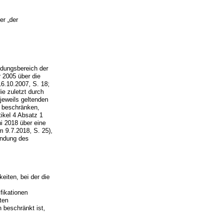
er „der
ndungsbereich der
 2005 über die
6.10.2007, S. 18;
ie zuletzt durch
jeweils geltenden
g beschränken,
tikel 4 Absatz 1
i 2018 über eine
m 9.7.2018, S. 25),
ündung des
keiten, bei der die
fikationen
ten
 beschränkt ist,