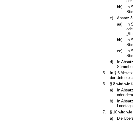
der
bb)
In 
Sti
c)
Absatz 3 
aa)
In 
ode
„St
bb)
In 
Sti
cc)
In 
Sti
d)
In Absatz
Stimmbere
5.
In § 6 Absatz
der Unterzeic
6.
§ 8 wird wie f
a)
In Absatz
oder dem
b)
In Absatz
Landtagsp
7.
§ 10 wird wie
a)
Die Übers