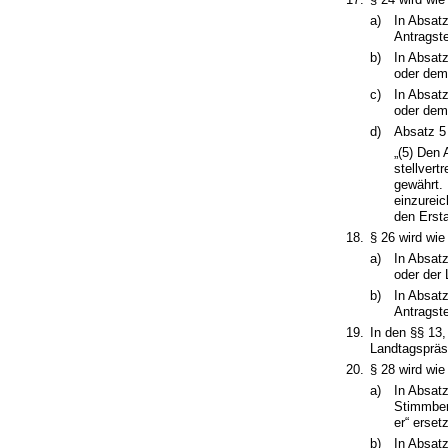
a)
In Absatz
Antragste
b)
In Absatz
oder dem
c)
In Absat
oder dem
d)
Absatz 5 
„(5) Den 
stellver
gewährt. 
einzureic
den Ersta
18.
§ 26 wird wie
a)
In Absatz
oder der 
b)
In Absatz
Antragste
19.
In den §§ 13,
Landtagspräsi
20.
§ 28 wird wie
a)
In Absatz
Stimmbere
er“ ersetz
b)
In Absatz