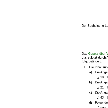
Der Sächsische La
Das
Gesetz über V
das zuletzt durch 
folgt geändert:
1.
Die Inhaltsüb
a)
Die Angab
„§ 10
b)
Die Angab
„§ 21
c)
Die Angab
„§ 43
d)
Folgende
„Anlage