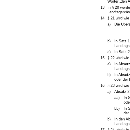
Wörter „den A
13.
In § 20 werde
Landtagspräs
14.
§ 21 wird wie
a)
Die Übers
b)
In Satz 1
Landtagsp
c)
In Satz 2
15.
§ 22 wird wie
a)
In Absatz
Landtagsp
b)
In Absatz
oder der 
16.
§ 23 wird wie
a)
Absatz 2 
aa)
In 
ode
bb)
In 
der
b)
In den Ab
Landtagsp
17.
§ 24 wird wie