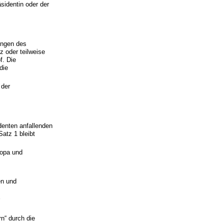
sidentin oder der
zungen des
z oder teilweise
f. Die
die
 der
denten anfallenden
Satz 1 bleibt
ropa und
en und
r
rn“ durch die