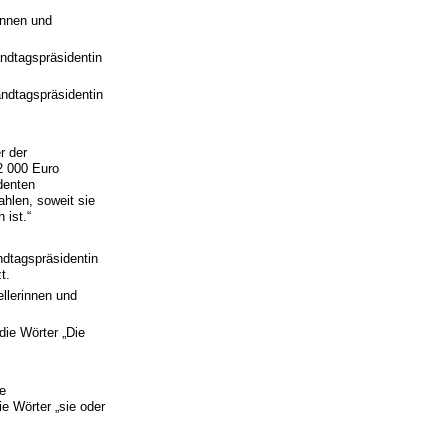
innen und
andtagspräsidentin
andtagspräsidentin
r der
2 000 Euro
identen
hlen, soweit sie
 ist.“
ndtagspräsidentin
t.
ellerinnen und
die Wörter „Die
ne
e Wörter „sie oder