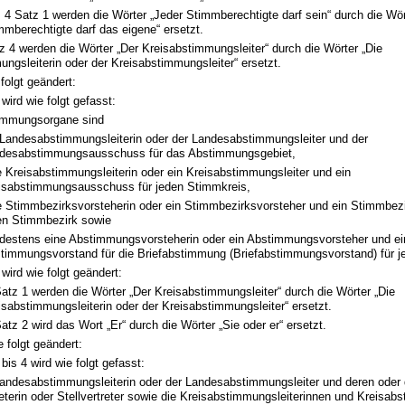
 4 Satz 1 werden die Wörter „Jeder Stimmberechtigte darf sein“ durch die Wö
mmberechtigte darf das eigene“ ersetzt.
z 4 werden die Wörter „Der Kreisabstimmungsleiter“ durch die Wörter „Die
ngsleiterin oder der Kreisabstimmungsleiter“ ersetzt.
 folgt geändert:
wird wie folgt gefasst:
timmungsorgane sind
 Landesabstimmungsleiterin oder der Landesabstimmungsleiter und der
desabstimmungsausschuss für das Abstimmungsgebiet,
e Kreisabstimmungsleiterin oder ein Kreisabstimmungsleiter und ein
isabstimmungsausschuss für jeden Stimmkreis,
e Stimmbezirksvorsteherin oder ein Stimmbezirksvorsteher und ein Stimmbezi
en Stimmbezirk sowie
destens eine Abstimmungsvorsteherin oder ein Abstimmungsvorsteher und ei
timmungsvorstand für die Briefabstimmung (Briefabstimmungsvorstand) für j
wird wie folgt geändert:
Satz 1 werden die Wörter „Der Kreisabstimmungsleiter“ durch die Wörter „Die
isabstimmungsleiterin oder der Kreisabstimmungsleiter“ ersetzt.
Satz 2 wird das Wort „Er“ durch die Wörter „Sie oder er“ ersetzt.
e folgt geändert:
bis 4 wird wie folgt gefasst:
 Landesabstimmungsleiterin oder der Landesabstimmungsleiter und deren oder
reterin oder Stellvertreter sowie die Kreisabstimmungsleiterinnen und Kreisab