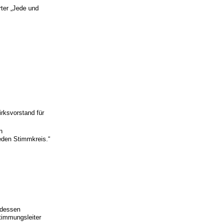
rter „Jede und
rksvorstand für
n
eden Stimmkreis.“
 dessen
stimmungsleiter