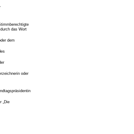
r
 Stimmberechtigte
 durch das Wort
 oder dem
des
der
erzeichnerin oder
andtagspräsidentin
r „Die