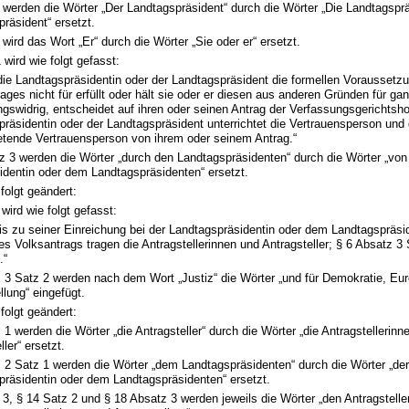
 werden die Wörter „Der Landtagspräsident“ durch die Wörter „Die Landtagsprä
räsident“ ersetzt.
 wird das Wort „Er“ durch die Wörter „Sie oder er“ ersetzt.
 wird wie folgt gefasst:
 die Landtagspräsidentin oder der Landtagspräsident die formellen Vorausset
ages nicht für erfüllt oder hält sie oder er diesen aus anderen Gründen für gan
gswidrig, entscheidet auf ihren oder seinen Antrag der Verfassungsgerichtsho
räsidentin oder der Landtagspräsident unterrichtet die Vertrauensperson und 
retende Vertrauensperson von ihrem oder seinem Antrag.“
z 3 werden die Wörter „durch den Landtagspräsidenten“ durch die Wörter „von
identin oder dem Landtagspräsidenten“ ersetzt.
 folgt geändert:
wird wie folgt gefasst:
bis zu seiner Einreichung bei der Landtagspräsidentin oder dem Landtagspräsi
s Volksantrags tragen die Antragstellerinnen und Antragsteller; § 6 Absatz 3 
.“
z 3 Satz 2 werden nach dem Wort „Justiz“ die Wörter „und für Demokratie, Eu
llung“ eingefügt.
 folgt geändert:
 1 werden die Wörter „die Antragsteller“ durch die Wörter „die Antragstellerinn
ller“ ersetzt.
 2 Satz 1 werden die Wörter „dem Landtagspräsidenten“ durch die Wörter „de
präsidentin oder dem Landtagspräsidenten“ ersetzt.
 3, § 14 Satz 2 und § 18 Absatz 3 werden jeweils die Wörter „den Antragstelle