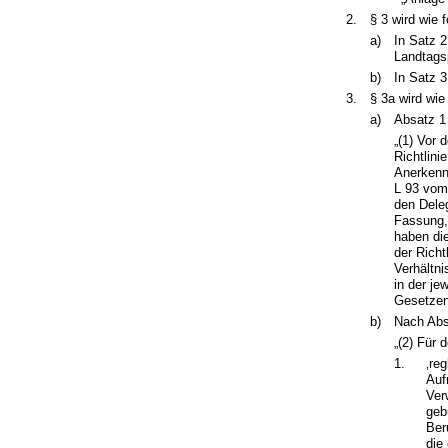
2.
§ 3 wird wie f
a)
In Satz 2
Landtags
b)
In Satz 3
3.
§ 3a wird wie
a)
Absatz 1 
„(1) Vor
Richtlin
Anerkenn
L 93 vom 
den Deleg
Fassung,
haben die
der Rich
Verhältn
in der je
Gesetzent
b)
Nach Absa
„(2) Für
1.
‚re
Auf
Ver
geb
Ber
die