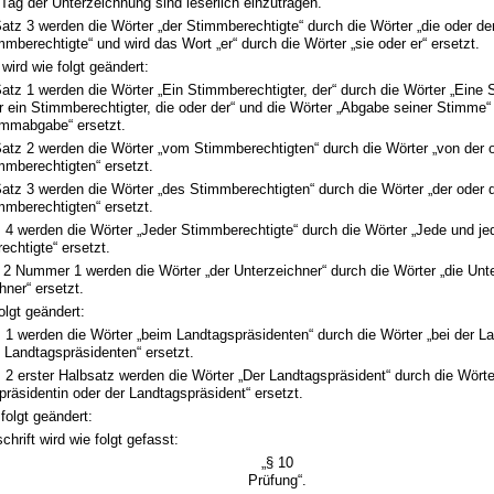
 Tag der Unterzeichnung sind leserlich einzutragen.“
Satz 3 werden die Wörter „der Stimmberechtigte“ durch die Wörter „die oder de
mmberechtigte“ und wird das Wort „er“ durch die Wörter „sie oder er“ ersetzt.
wird wie folgt geändert:
Satz 1 werden die Wörter „Ein Stimmberechtigter, der“ durch die Wörter „Eine
r ein Stimmberechtigter, die oder der“ und die Wörter „Abgabe seiner Stimme“
immabgabe“ ersetzt.
Satz 2 werden die Wörter „vom Stimmberechtigten“ durch die Wörter „von der
mmberechtigten“ ersetzt.
Satz 3 werden die Wörter „des Stimmberechtigten“ durch die Wörter „der oder 
mmberechtigten“ ersetzt.
 4 werden die Wörter „Jeder Stimmberechtigte“ durch die Wörter „Jede und je
chtigte“ ersetzt.
 2 Nummer 1 werden die Wörter „der Unterzeichner“ durch die Wörter „die Unt
hner“ ersetzt.
olgt geändert:
 1 werden die Wörter „beim Landtagspräsidenten“ durch die Wörter „bei der L
 Landtagspräsidenten“ ersetzt.
 2 erster Halbsatz werden die Wörter „Der Landtagspräsident“ durch die Wörte
räsidentin oder der Landtagspräsident“ ersetzt.
 folgt geändert:
chrift wird wie folgt gefasst:
„§ 10
Prüfung“.