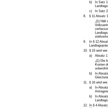
b)
In Satz 1
Landtagsp
c)
In Satz 2
8.
§ 11 Absatz 1
„(1) Hält
Volksantr
verfassun
Landtagsp
stellvert
9.
In § 12 Absat
Landtagspräs
10.
§ 15 wird wie
a)
Absatz 1 
„(1) Die 
Kosten de
unberührt
b)
In Absat
Gleichste
11.
§ 16 wird wie
a)
In Absatz
Antragste
b)
In Absatz
Landtags
12.
In § 4 Absatz