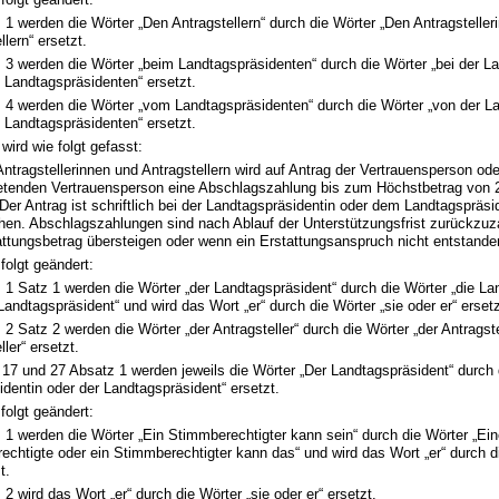
 1 werden die Wörter „Den Antragstellern“ durch die Wörter „Den Antragsteller
llern“ ersetzt.
 3 werden die Wörter „beim Landtagspräsidenten“ durch die Wörter „bei der L
 Landtagspräsidenten“ ersetzt.
z 4 werden die Wörter „vom Landtagspräsidenten“ durch die Wörter „von der L
 Landtagspräsidenten“ ersetzt.
wird wie folgt gefasst:
Antragstellerinnen und Antragstellern wird auf Antrag der Vertrauensperson ode
tretenden Vertrauensperson eine Abschlagszahlung bis zum Höchstbetrag von 
Der Antrag ist schriftlich bei der Landtagspräsidentin oder dem Landtagspräs
hen. Abschlagszahlungen sind nach Ablauf der Unterstützungsfrist zurückzuza
ttungsbetrag übersteigen oder wenn ein Erstattungsanspruch nicht entstanden
 folgt geändert:
 1 Satz 1 werden die Wörter „der Landtagspräsident“ durch die Wörter „die La
Landtagspräsident“ und wird das Wort „er“ durch die Wörter „sie oder er“ ersetz
 2 Satz 2 werden die Wörter „der Antragsteller“ durch die Wörter „der Antragst
ller“ ersetzt.
 17 und 27 Absatz 1 werden jeweils die Wörter „Der Landtagspräsident“ durch 
dentin oder der Landtagspräsident“ ersetzt.
 folgt geändert:
 1 werden die Wörter „Ein Stimmberechtigter kann sein“ durch die Wörter „Ei
chtigte oder ein Stimmberechtigter kann das“ und wird das Wort „er“ durch di
t.
 2 wird das Wort „er“ durch die Wörter „sie oder er“ ersetzt.