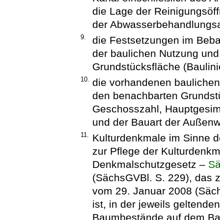
die Lage der Reinigungsöf
der Abwasserbehandlungsan
9.
die Festsetzungen im Beba
der baulichen Nutzung und
Grundstücksfläche (Baulin
10.
die vorhandenen baulichen
den benachbarten Grundstü
Geschosszahl, Hauptgesi
und der Bauart der Außen
11.
Kulturdenkmale im Sinne 
zur Pflege der Kulturdenk
Denkmalschutzgesetz –
S
(SächsGVBl. S. 229), das z
vom 29. Januar 2008 (Säch
ist, in der jeweils geltend
Baumbestände auf dem Ba