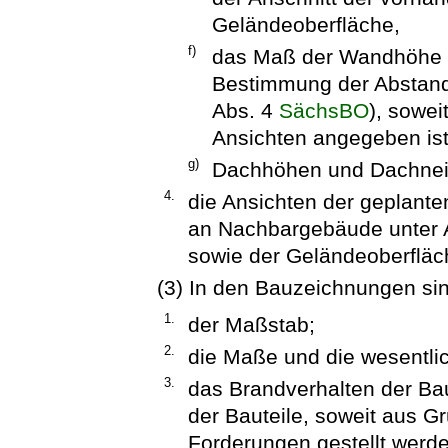
Geländeoberfläche,
f)
das Maß der Wandhöhe 
Bestimmung der Abstands
Abs. 4
SächsBO
), sowei
Ansichten angegeben ist
g)
Dachhöhen und Dachne
4.
die Ansichten der geplant
an Nachbargebäude unter 
sowie der Geländeoberfläc
(3) In den Bauzeichnungen si
1.
der Maßstab;
2.
die Maße und die wesentli
3.
das Brandverhalten der Ba
der Bauteile, soweit aus 
Forderungen gestellt werde