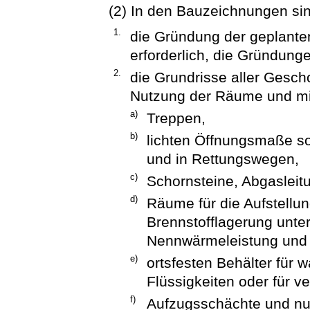
(2) In den Bauzeichnungen sin
1.
die Gründung der geplante
erforderlich, die Gründung
2.
die Grundrisse aller Gesc
Nutzung der Räume und mi
a)
Treppen,
b)
lichten Öffnungsmaße s
und in Rettungswegen,
c)
Schornsteine, Abgaslei
d)
Räume für die Aufstellu
Brennstofflagerung unte
Nennwärmeleistung und
e)
ortsfesten Behälter für
Flüssigkeiten oder für ve
f)
Aufzugsschächte und nu