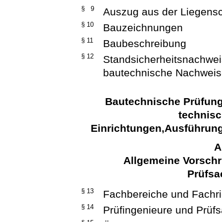
§ 9
Auszug aus der Liegensc
§ 10
Bauzeichnungen
§ 11
Baubeschreibung
§ 12
Standsicherheitsnachwe
bautechnische Nachwei
Bautechnische Prüfun
technis
Einrichtungen,Ausführun
A
Allgemeine Vorschr
Prüfsa
§ 13
Fachbereiche und Fachr
§ 14
Prüfingenieure und Prüf