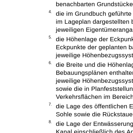
benachbarten Grundstücke
4.
die im Grundbuch geführte
im Lageplan dargestellten
jeweiligen Eigentümeranga
5.
die Höhenlage der Eckpunk
Eckpunkte der geplanten b
jeweilige Höhenbezugssys
6.
die Breite und die Höhenla
Bebauungsplänen enthalten
jeweilige Höhenbezugssys
sowie die in Planfeststel
Verkehrsflächen im Bereic
7.
die Lage des öffentlichen 
Sohle sowie die Rückstau
8.
die Lage der Entwässerungs
Kanal einschließlich des 