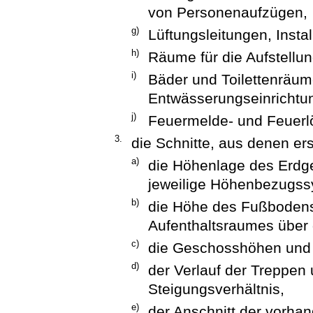
von Personenaufzügen,
g)
Lüftungsleitungen, Insta
h)
Räume für die Aufstellu
i)
Bäder und Toilettenräu
Entwässerungseinrichtu
j)
Feuermelde- und Feuerlö
3.
die Schnitte, aus denen ers
a)
die Höhenlage des Erdg
jeweilige Höhenbezugss
b)
die Höhe des Fußboden
Aufenthaltsraumes über 
c)
die Geschosshöhen und 
d)
der Verlauf der Treppen
Steigungsverhältnis,
e)
der Anschnitt der vorha