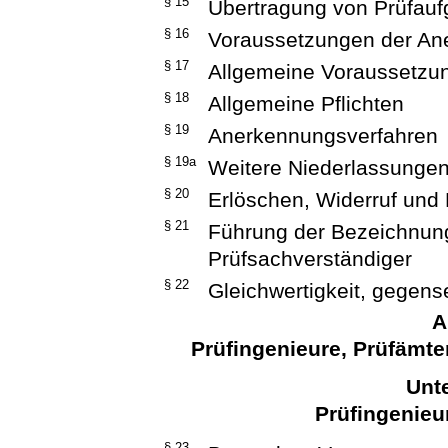
§ 15
Übertragung von Prüfauf
§ 16
Voraussetzungen der An
§ 17
Allgemeine Voraussetzu
§ 18
Allgemeine Pflichten
§ 19
Anerkennungsverfahren
§ 19a
Weitere Niederlassunge
§ 20
Erlöschen, Widerruf un
§ 21
Führung der Bezeichnung
Prüfsachverständiger
§ 22
Gleichwertigkeit, gegen
A
Prüfingenieure, Prüfämte
Unte
Prüfingenieu
§ 23