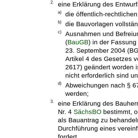
2.
eine Erklärung des Entwurf
a)
die öffentlich-rechtliche
b)
die Bauvorlagen vollständ
c)
Ausnahmen und Befreiu
(
BauGB
) in der Fassun
23. September 2004 (BGBl
Artikel 4 des Gesetzes v
2617) geändert worden is
nicht erforderlich sind u
d)
Abweichungen nach § 
werden;
3.
eine Erklärung des Bauherrn
Nr. 4
SächsBO
bestimmt, o
als Bauantrag zu behandel
Durchführung eines verei
fordert.