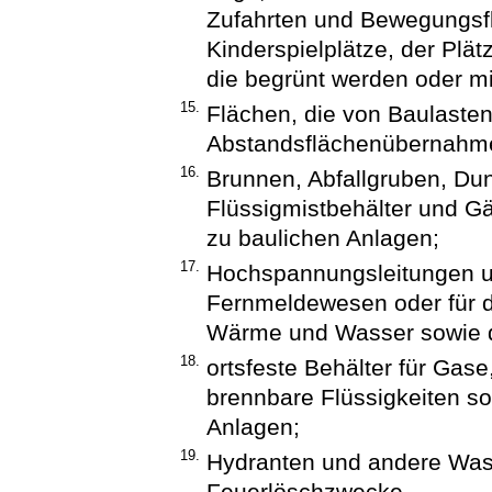
Zufahrten und Bewegungsfl
Kinderspielplätze, der Plät
die begrünt werden oder m
15.
Flächen, die von Baulasten
Abstandsflächenübernahmee
16.
Brunnen, Abfallgruben, Dun
Flüssigmistbehälter und Gä
zu baulichen Anlagen;
17.
Hochspannungsleitungen un
Fernmeldewesen oder für di
Wärme und Wasser sowie d
18.
ortsfeste Behälter für Gas
brennbare Flüssigkeiten s
Anlagen;
19.
Hydranten und andere Was
Feuerlöschzwecke.