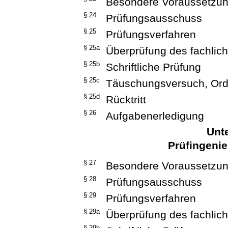
Besondere Voraussetzu
§ 24
Prüfungsausschuss
§ 25
Prüfungsverfahren
§ 25a
Überprüfung des fachli
§ 25b
Schriftliche Prüfung
§ 25c
Täuschungsversuch, Or
§ 25d
Rücktritt
§ 26
Aufgabenerledigung
Unte
Prüfingenie
§ 27
Besondere Voraussetzu
§ 28
Prüfungsausschuss
§ 29
Prüfungsverfahren
§ 29a
Überprüfung des fachli
§ 29b