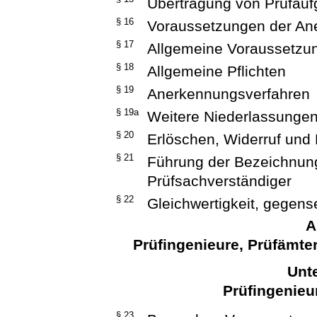
Übertragung von Prüfauf
§ 16
Voraussetzungen der An
§ 17
Allgemeine Voraussetzu
§ 18
Allgemeine Pflichten
§ 19
Anerkennungsverfahren
§ 19a
Weitere Niederlassunge
§ 20
Erlöschen, Widerruf un
§ 21
Führung der Bezeichnung
Prüfsachverständiger
§ 22
Gleichwertigkeit, gegen
A
Prüfingenieure, Prüfämte
Unte
Prüfingenieu
§ 23