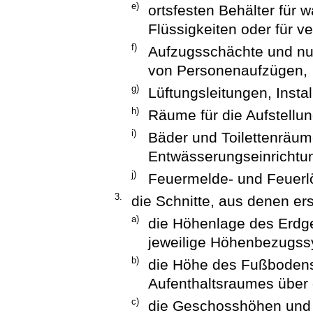
e)
ortsfesten Behälter für
Flüssigkeiten oder für ve
f)
Aufzugsschächte und nu
von Personenaufzügen,
g)
Lüftungsleitungen, Insta
h)
Räume für die Aufstellu
i)
Bäder und Toilettenräu
Entwässerungseinrichtu
j)
Feuermelde- und Feuerlö
3.
die Schnitte, aus denen ers
a)
die Höhenlage des Erdg
jeweilige Höhenbezugss
b)
die Höhe des Fußboden
Aufenthaltsraumes über 
c)
die Geschosshöhen und 