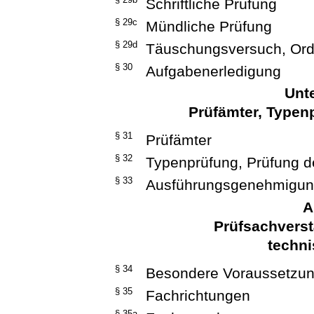
Schriftliche Prüfung
§ 29c
Mündliche Prüfung
§ 29d
Täuschungsversuch, Ordn
§ 30
Aufgabenerledigung
Unte
Prüfämter, Typen
§ 31
Prüfämter
§ 32
Typenprüfung, Prüfung d
§ 33
Ausführungsgenehmigung
A
Prüfsachverst
techn
§ 34
Besondere Voraussetzu
§ 35
Fachrichtungen
§ 35a