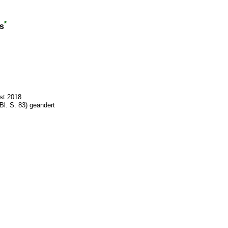
*
s
st 2018
l. S. 83) geändert