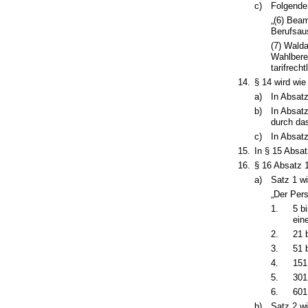
c)
Folgende
„(6) Bea
Berufsaus
(7) Walda
Wahlbere
tarifrech
14.
§ 14 wird wie
a)
In Absatz
b)
In Absat
durch das
c)
In Absatz
15.
In § 15 Absat
16.
§ 16 Absatz 1
a)
Satz 1 wi
„Der Pers
1.
5 b
ein
2.
21 
3.
51 
4.
151
5.
301
6.
601
b)
Satz 2 wi