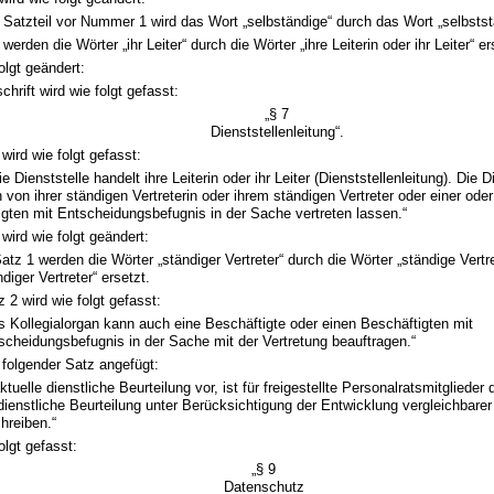
 Satzteil vor Nummer 1 wird das Wort „selbständige“ durch das Wort „selbstst
 werden die Wörter „ihr Leiter“ durch die Wörter „ihre Leiterin oder ihr Leiter“ er
olgt geändert:
chrift wird wie folgt gefasst:
„§ 7
Dienststellenleitung“.
wird wie folgt gefasst:
die Dienststelle handelt ihre Leiterin oder ihr Leiter (Dienststellenleitung). Die D
 von ihrer ständigen Vertreterin oder ihrem ständigen Vertreter oder einer ode
gten mit Entscheidungsbefugnis in der Sache vertreten lassen.“
wird wie folgt geändert:
Satz 1 werden die Wörter „ständiger Vertreter“ durch die Wörter „ständige Vertr
diger Vertreter“ ersetzt.
z 2 wird wie folgt gefasst:
s Kollegialorgan kann auch eine Beschäftigte oder einen Beschäftigten mit
scheidungsbefugnis in der Sache mit der Vertretung beauftragen.“
folgender Satz angefügt:
ktuelle dienstliche Beurteilung vor, ist für freigestellte Personalratsmitglieder d
ienstliche Beurteilung unter Berücksichtigung der Entwicklung vergleichbarer
chreiben.“
olgt gefasst:
„§ 9
Datenschutz