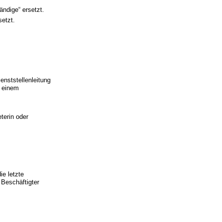
ändige“ ersetzt.
setzt.
ienststellenleitung
r einem
eterin oder
ie letzte
 Beschäftigter