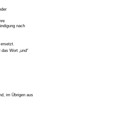
nder
hre
Kündigung nach
ersetzt.
 das Wort „und“
nd, im Übrigen aus