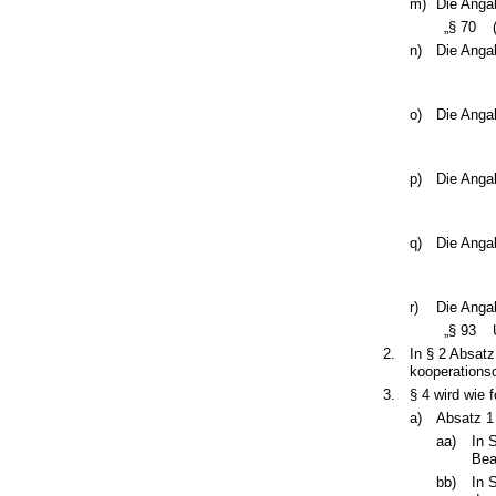
m)
Die Angab
„§ 70
n)
Die Angab
o)
Die Angab
p)
Die Angab
q)
Die Angab
r)
Die Angab
„§ 93
2.
In § 2 Absatz
kooperationsor
3.
§ 4 wird wie f
a)
Absatz 1 
aa)
In 
Bea
bb)
In 