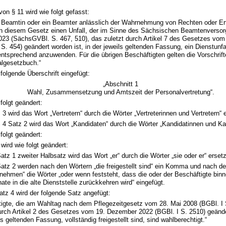
von § 11 wird wie folgt gefasst:
ne Beamtin oder ein Beamter anlässlich der Wahrnehmung von Rechten oder Er
ch diesem Gesetz einen Unfall, der im Sinne des Sächsischen Beamtenverso
2023 (SächsGVBl. S. 467, 510), das zuletzt durch Artikel 7 des Gesetzes vom
. 454) geändert worden ist, in der jeweils geltenden Fassung, ein Dienstunfal
entsprechend anzuwenden. Für die übrigen Beschäftigten gelten die Vorschrif
lgesetzbuch.“
 folgende Überschrift eingefügt:
„Abschnitt 1
Wahl, Zusammensetzung und Amtszeit der Personalvertretung“.
 folgt geändert:
 3 wird das Wort „Vertretern“ durch die Wörter „Vertreterinnen und Vertretern“ e
 4 Satz 2 wird das Wort „Kandidaten“ durch die Wörter „Kandidatinnen und Ka
 folgt geändert:
wird wie folgt geändert:
Satz 1 zweiter Halbsatz wird das Wort „er“ durch die Wörter „sie oder er“ ersetz
Satz 2 werden nach den Wörtern „die freigestellt sind“ ein Komma und nach 
ilnehmen“ die Wörter „oder wenn feststeht, dass die oder der Beschäftigte binn
ate in die alte Dienststelle zurückkehren wird“ eingefügt.
tz 4 wird der folgende Satz angefügt:
tigte, die am Wahltag nach dem Pflegezeitgesetz vom 28. Mai 2008 (BGBl. I 
urch Artikel 2 des Gesetzes vom 19. Dezember 2022 (BGBl. I S. 2510) geänder
ls geltenden Fassung, vollständig freigestellt sind, sind wahlberechtigt.“