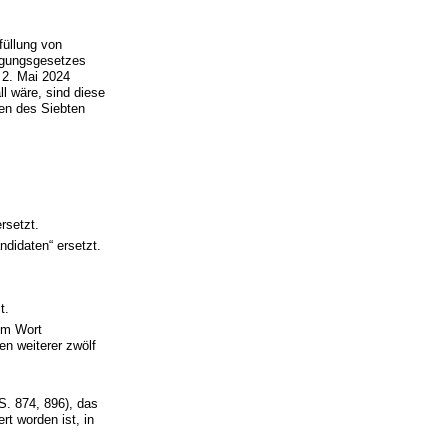
füllung von
rgungsgesetzes
 2. Mai 2024
l wäre, sind diese
ten des Siebten
rsetzt.
ndidaten“ ersetzt.
t.
dem Wort
en weiterer zwölf
S. 874, 896), das
t worden ist, in