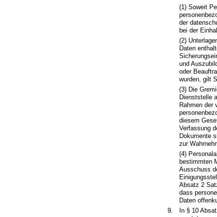
(1) Soweit P
personenbezog
der datenschu
bei der Einha
(2) Unterlag
Daten enthalt
Sicherungsein
und Auszubil
oder Beauftra
wurden, gilt 
(3) Die Grem
Dienststelle 
Rahmen der v
personenbezo
diesem Gesetz
Verfassung d
Dokumente si
zur Wahrnehm
(4) Personala
bestimmten Mi
Ausschuss de
Einigungsste
Absatz 2 Satz
dass personen
Daten offenku
9.
In § 10 Absat