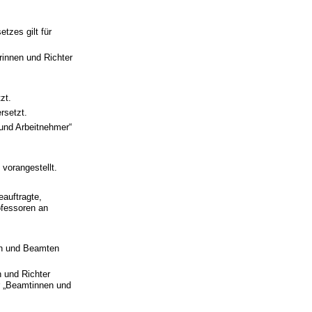
tzes gilt für
rinnen und Richter
zt.
rsetzt.
 und Arbeitnehmer“
vorangestellt.
eauftragte,
ofessoren an
en und Beamten
n und Richter
r „Beamtinnen und