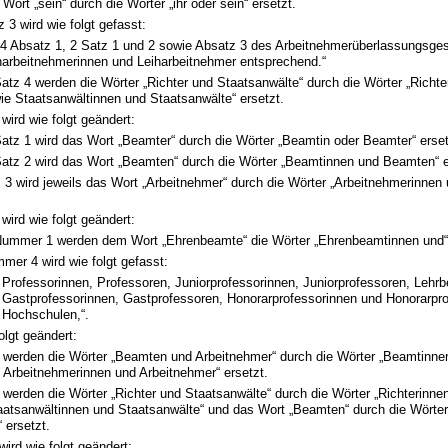
 Wort „sein“ durch die Wörter „ihr oder sein“ ersetzt.
z 3 wird wie folgt gefasst:
14 Absatz 1, 2 Satz 1 und 2 sowie Absatz 3 des Arbeitnehmerüberlassungsgese
harbeitnehmerinnen und Leiharbeitnehmer entsprechend.“
Satz 4 werden die Wörter „Richter und Staatsanwälte“ durch die Wörter „Richte
ie Staatsanwältinnen und Staatsanwälte“ ersetzt.
wird wie folgt geändert:
Satz 1 wird das Wort „Beamter“ durch die Wörter „Beamtin oder Beamter“ erset
Satz 2 wird das Wort „Beamten“ durch die Wörter „Beamtinnen und Beamten“ e
 3 wird jeweils das Wort „Arbeitnehmer“ durch die Wörter „Arbeitnehmerinnen
wird wie folgt geändert:
Nummer 1 werden dem Wort „Ehrenbeamte“ die Wörter „Ehrenbeamtinnen und“ 
mer 4 wird wie folgt gefasst:
Professorinnen, Professoren, Juniorprofessorinnen, Juniorprofessoren, Lehrb
Gastprofessorinnen, Gastprofessoren, Honorarprofessorinnen und Honorarpr
Hochschulen,“.
olgt geändert:
1 werden die Wörter „Beamten und Arbeitnehmer“ durch die Wörter „Beamtinn
 Arbeitnehmerinnen und Arbeitnehmer“ ersetzt.
 werden die Wörter „Richter und Staatsanwälte“ durch die Wörter „Richterinne
aatsanwältinnen und Staatsanwälte“ und das Wort „Beamten“ durch die Wörte
 ersetzt.
wird wie folgt geändert: