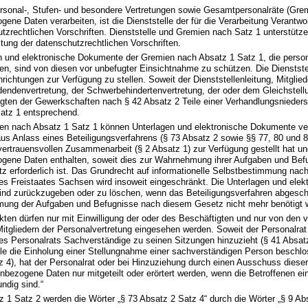
ersonal-, Stufen- und besondere Vertretungen sowie Gesamtpersonalräte (Gre
ene Daten verarbeiten, ist die Dienststelle der für die Verarbeitung Verantwo
tzrechtlichen Vorschriften. Dienststelle und Gremien nach Satz 1 unterstütze
ltung der datenschutzrechtlichen Vorschriften.
en und elektronische Dokumente der Gremien nach Absatz 1 Satz 1, die pers
en, sind von diesen vor unbefugter Einsichtnahme zu schützen. Die Dienstste
richtungen zur Verfügung zu stellen. Soweit der Dienststellenleitung, Mitglie
dendenvertretung, der Schwerbehindertenvertretung, der oder dem Gleichstell
gten der Gewerkschaften nach § 42 Absatz 2 Teile einer Verhandlungsniedersc
Satz 1 entsprechend.
ien nach Absatz 1 Satz 1 können Unterlagen und elektronische Dokumente vera
aus Anlass eines Beteiligungsverfahrens (§ 73 Absatz 2 sowie §§ 77, 80 und 8
ertrauensvollen Zusammenarbeit (§ 2 Absatz 1) zur Verfügung gestellt hat un
gene Daten enthalten, soweit dies zur Wahrnehmung ihrer Aufgaben und Bef
 erforderlich ist. Das Grundrecht auf informationelle Selbstbestimmung nach 
es Freistaates Sachsen wird insoweit eingeschränkt. Die Unterlagen und elek
nd zurückzugeben oder zu löschen, wenn das Beteiligungsverfahren abgeschl
ung der Aufgaben und Befugnisse nach diesem Gesetz nicht mehr benötigt 
kten dürfen nur mit Einwilligung der oder des Beschäftigten und nur von den v
tgliedern der Personalvertretung eingesehen werden. Soweit der Personalrat
s Personalrats Sachverständige zu seinen Sitzungen hinzuzieht (§ 41 Absatz
lle die Einholung einer Stellungnahme einer sachverständigen Person beschlo
 4), hat der Personalrat oder bei Hinzuziehung durch einen Ausschuss dieser
bezogene Daten nur mitgeteilt oder erörtert werden, wenn die Betroffenen ein
ndig sind.“
z 1 Satz 2 werden die Wörter „§ 73 Absatz 2 Satz 4“ durch die Wörter „§ 9 Ab