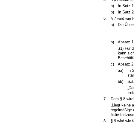
a)
In Satz 1
b)
In Satz 2
6.
§ 7 wird wie f
a)
Die Übers
b)
Absatz 1 
„(1) Für 
kann sich
Beschäfti
c)
Absatz 2 
aa)
In 
stän
bb)
Sat
„Da
Ent
7.
Dem § 8 wird 
„Liegt keine a
regelmäßige d
fiktiv fortzus
8.
§ 9 wird wie f