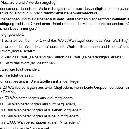
 Absätze 6 und 7 werden angefügt:
mtinnen und Beamte im Vorbereitungsdienst sowie Beschäftigte in entspreche
bildung sind nur in ihrer Stammdienststelle wahlberechtigt.
rbeiterinnen und Waldarbeiter aus dem Staatsbetrieb Sachsenforst verlieren i
chtigung nicht auf Grund einer Unterbrechung der Arbeiten ohne besondere 
tlichen Bestimmungen.“
 folgt geändert:
 1 Satzteil vor Nummer 1 wird das Wort „Wahltage“ durch das Wort „Wahltag“ 
z 3 werden das Wort „Beamte“ durch die Wörter „Beamtinnen und Beamte“ und
 Wort „sowie“ ersetzt.
 4 wird das Wort „selbständigen“ durch das Wort „selbstständigen“ ersetzt.
z 1 wird das Wort „so“ gestrichen.
 wird wie folgt geändert:
rd wie folgt gefasst:
onalrat besteht in Dienststellen mit in der Regel
is 20 Wahlberechtigten aus zwei Mitgliedern, wenn beide Gruppen vertreten si
er Person,
bis 50 Wahlberechtigten aus drei Mitgliedern,
bis 150 Wahlberechtigten aus fünf Mitgliedern,
 bis 300 Wahlberechtigten aus sieben Mitgliedern,
 bis 600 Wahlberechtigten aus neun Mitgliedern,
 bis 1 000 Wahlberechtigten aus elf Mitgliedern.“
rd durch folgende Sätze ersetzt: