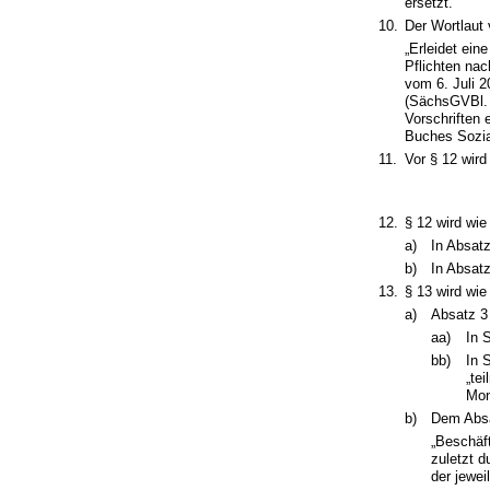
ersetzt.
10.
Der Wortlaut 
„Erleidet ei
Pflichten na
vom 6. Juli 
(SächsGVBl. S
Vorschriften 
Buches Sozia
11.
Vor § 12 wird
12.
§ 12 wird wie
a)
In Absatz
b)
In Absatz
13.
§ 13 wird wie
a)
Absatz 3 
aa)
In 
bb)
In 
„te
Mon
b)
Dem Absa
„Beschäf
zuletzt d
der jewei