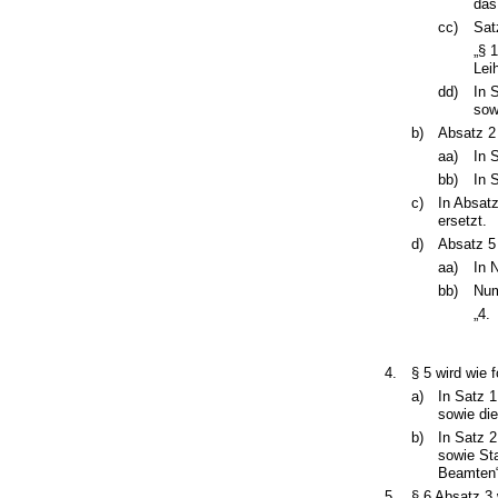
das
cc)
Sat
„§ 
Lei
dd)
In 
sow
b)
Absatz 2 
aa)
In 
bb)
In 
c)
In Absatz
ersetzt.
d)
Absatz 5 
aa)
In 
bb)
Num
„4.
4.
§ 5 wird wie f
a)
In Satz 
sowie die
b)
In Satz 2
sowie St
Beamten“
5.
§ 6 Absatz 3 