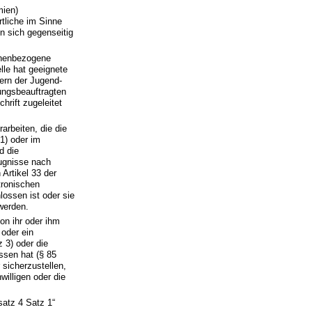
mien)
rtliche im Sinne
n sich gegenseitig
onenbezogene
lle hat geeignete
dern der Jugend-
ungsbeauftragten
hrift zugeleitet
rbeiten, die die
1) oder im
d die
ugnisse nach
Artikel 33 der
tronischen
ossen ist oder sie
werden.
on ihr oder ihm
 oder ein
 3) oder die
ssen hat (§ 85
 sicherzustellen,
willigen oder die
satz 4 Satz 1“