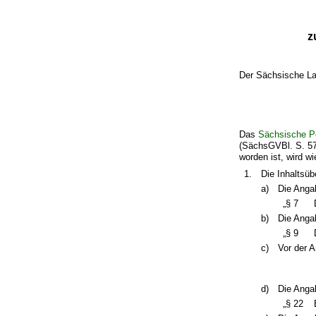
z
Der Sächsische La
Das
Sächsische P
(SächsGVBl. S. 57
worden ist, wird wi
1.
Die Inhaltsüb
a)
Die Angab
„§ 7
b)
Die Angab
„§ 9
c)
Vor der 
d)
Die Angab
„§ 22