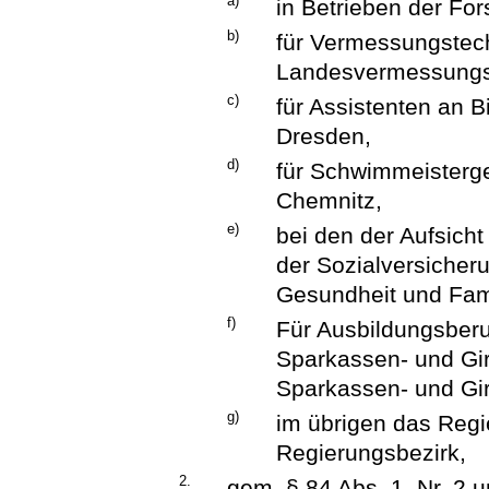
a)
in Betrieben der Fors
b)
für Vermessungstec
Landesvermessung
c)
für Assistenten an 
Dresden,
d)
für Schwimmeisterg
Chemnitz,
e)
bei den der Aufsich
der Sozialversicheru
Gesundheit und Fami
f)
Für Ausbildungsber
Sparkassen- und Gi
Sparkassen- und Gi
g)
im übrigen das Regi
Regierungsbezirk,
2.
gem. § 84 Abs. 1, Nr. 2 