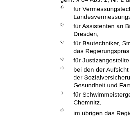
a)
für Vermessungstec
Landesvermessung
b)
für Assistenten an 
Dresden,
c)
für Bautechniker, S
das Regierungspräsi
d)
für Justizangestellt
e)
bei den der Aufsich
der Sozialversicheru
Gesundheit und Fami
f)
für Schwimmeisterg
Chemnitz,
g)
im übrigen das Regi